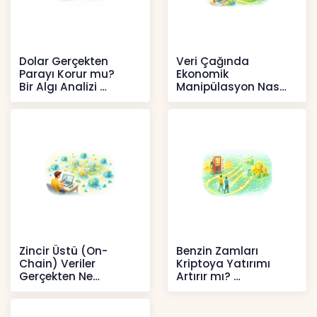
Dolar Gerçekten
Veri Çağında
Parayı Korur mu?
Ekonomik
Bir Algı Analizi
Manipülasyon Nasıl
Şekil Değiştirdi?
İçerikler
İçerikler
Zincir Üstü (On-
Benzin Zamları
Chain) Veriler
Kriptoya Yatırımı
Gerçekten Ne
Artırır mı?
Anlatır?
Kripto
Kripto