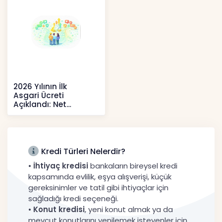
2026 Yılının İlk
Asgari Ücreti
Açıklandı: Net
52.738 TL, Ek Destek
Tartışma Yara
Haberler
Kredi Türleri Nelerdir?
•
İhtiyaç kredisi
bankaların bireysel kredi
kapsamında evlilik, eşya alışverişi, küçük
gereksinimler ve tatil gibi ihtiyaçlar için
sağladığı kredi seçeneği.
•
Konut kredisi
, yeni konut almak ya da
mevcut konutlarını yenilemek isteyenler için