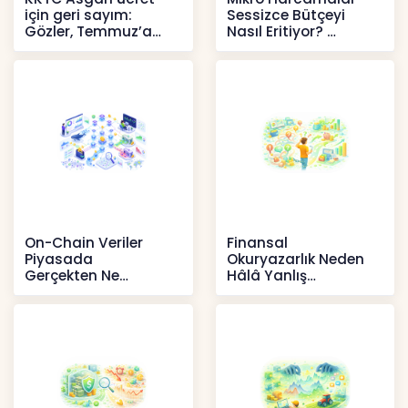
için geri sayım:
Sessizce Bütçeyi
Gözler, Temmuz’a
Nasıl Eritiyor?
yansıması beklenen
İçerikler
artışta
Haberler
On-Chain Veriler
Finansal
Piyasada
Okuryazarlık Neden
Gerçekten Ne
Hâlâ Yanlış
Anlatır?
Anlaşılıyor?
Kripto
İçerikler