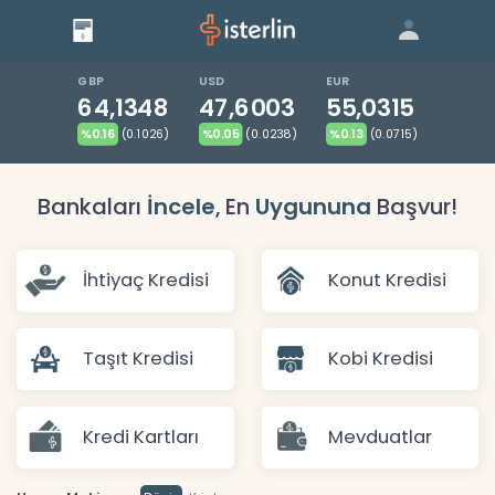
Giriş
Bize Ulaşın
|
Blog
|
GBP
USD
EUR
64,1348
47,6003
55,0315
%0.16
(0.1026)
%0.05
(0.0238)
%0.13
(0.0715)
Bankaları
İncele
, En
Uygununa
Başvur!
İhtiyaç Kredisi
Konut Kredisi
Taşıt Kredisi
Kobi Kredisi
Kredi Kartları
Mevduatlar