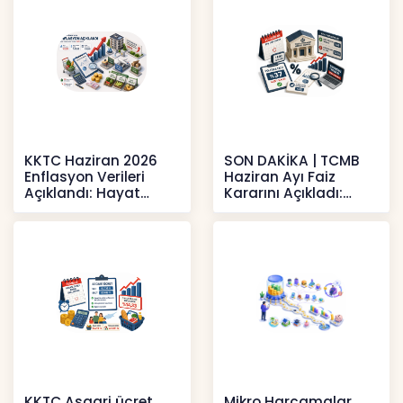
KKTC Haziran 2026
SON DAKİKA | TCMB
Enflasyon Verileri
Haziran Ayı Faiz
Açıklandı: Hayat
Kararını Açıkladı:
Pahalılığı Yükselişini
Politika Faizi Yüzde
Sür
37’de
Haberler
Haberler
KKTC Asgari ücret
Mikro Harcamalar