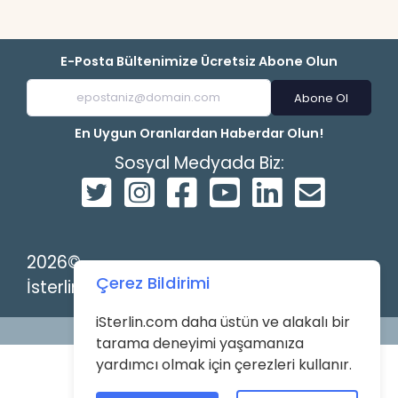
E-Posta Bültenimize Ücretsiz Abone Olun
Abone Ol
En Uygun Oranlardan Haberdar Olun!
Sosyal Medyada Biz:
2026©
Çerez Bildirimi
İsterlin
iSterlin.com daha üstün ve alakalı bir
Powered by
tarama deneyimi yaşamanıza
yardımcı olmak için çerezleri kullanır.