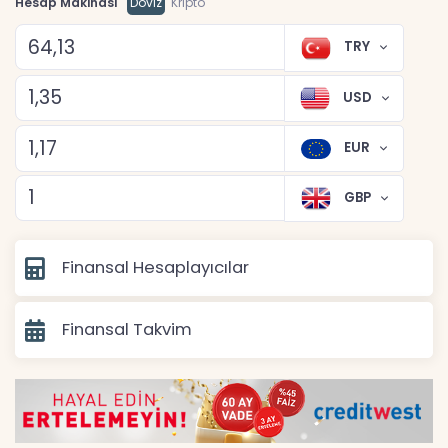
Hesap Makinası
Döviz
Kripto
TRY
USD
EUR
GBP
Finansal Hesaplayıcılar
Finansal Takvim