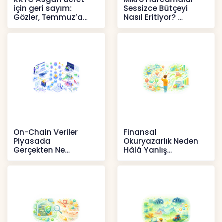
için geri sayım:
Sessizce Bütçeyi
Gözler, Temmuz’a
Nasıl Eritiyor?
yansıması beklenen
İçerikler
artışta
Haberler
On-Chain Veriler
Finansal
Piyasada
Okuryazarlık Neden
Gerçekten Ne
Hâlâ Yanlış
Anlatır?
Anlaşılıyor?
Kripto
İçerikler