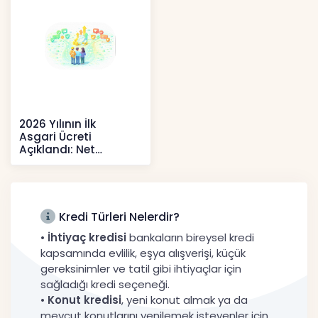
2026 Yılının İlk
Asgari Ücreti
Açıklandı: Net
52.738 TL, Ek Destek
Tartışma Yara
Haberler
Kredi Türleri Nelerdir?
•
İhtiyaç kredisi
bankaların bireysel kredi
kapsamında evlilik, eşya alışverişi, küçük
gereksinimler ve tatil gibi ihtiyaçlar için
sağladığı kredi seçeneği.
•
Konut kredisi
, yeni konut almak ya da
mevcut konutlarını yenilemek isteyenler için