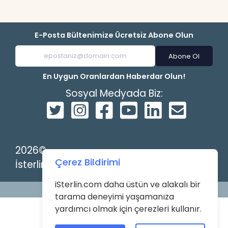
E-Posta Bültenimize Ücretsiz Abone Olun
Abone Ol
En Uygun Oranlardan Haberdar Olun!
Sosyal Medyada Biz:
2026©
Çerez Bildirimi
İsterlin
iSterlin.com daha üstün ve alakalı bir
Powered by
tarama deneyimi yaşamanıza
yardımcı olmak için çerezleri kullanır.