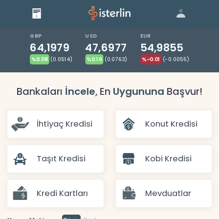
Giriş
Bize Ulaşın
|
Blog
|
GBP
USD
EUR
64,1979
47,6977
54,9855
%0.08
(0.0514)
%0.16
(0.0763)
%-0.01
(-0.0055)
Bankaları
İncele
, En
Uygununa
Başvur!
İhtiyaç Kredisi
Konut Kredisi
Taşıt Kredisi
Kobi Kredisi
Kredi Kartları
Mevduatlar