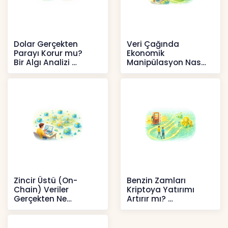
Dolar Gerçekten
Veri Çağında
Parayı Korur mu?
Ekonomik
Bir Algı Analizi
Manipülasyon Nasıl
Şekil Değiştirdi?
İçerikler
İçerikler
Zincir Üstü (On-
Benzin Zamları
Chain) Veriler
Kriptoya Yatırımı
Gerçekten Ne
Artırır mı?
Anlatır?
Kripto
Kripto