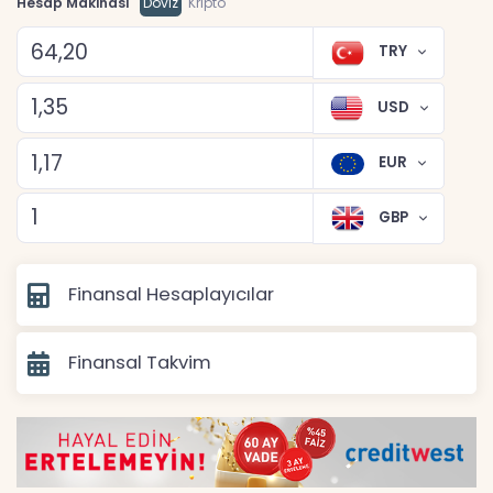
Hesap Makinası
Döviz
Kripto
TRY
USD
EUR
GBP
Finansal Hesaplayıcılar
Finansal Takvim