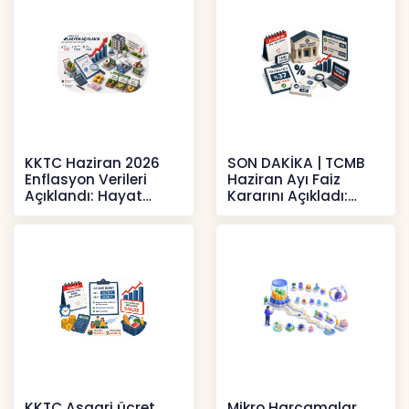
KKTC Haziran 2026
SON DAKİKA | TCMB
Enflasyon Verileri
Haziran Ayı Faiz
Açıklandı: Hayat
Kararını Açıkladı:
Pahalılığı Yükselişini
Politika Faizi Yüzde
Sür
37’de
Haberler
Haberler
KKTC Asgari ücret
Mikro Harcamalar