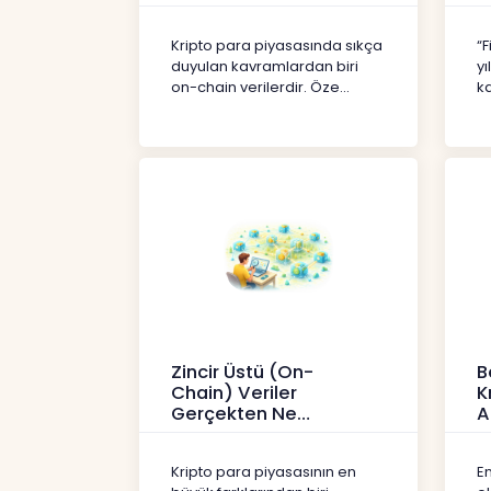
Kripto
İç
Kripto para piyasasında sıkça
“F
duyulan kavramlardan biri
yı
on-chain verilerdir. Öze...
ka
Zincir Üstü (On-
B
Chain) Veriler
K
Gerçekten Ne
A
Anlatır?
Kr
Kripto
Kripto para piyasasının en
En