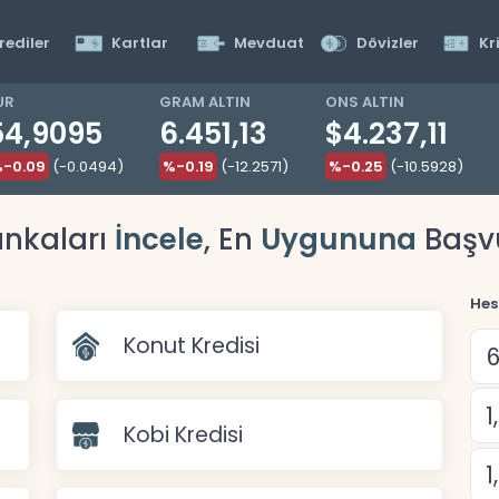
rediler
Kartlar
Mevduat
Dövizler
Kr
UR
GRAM ALTIN
ONS ALTIN
54,9095
6.451,13
$4.237,11
-0.09
(-0.0494)
%-0.19
(-12.2571)
%-0.25
(-10.5928)
nkaları
İncele
, En
Uygununa
Başv
Hes
Konut Kredisi
Kobi Kredisi