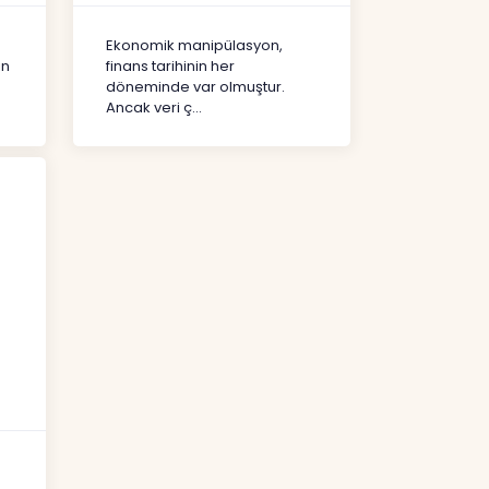
Şekil Değiştirdi?
İçerikler
Ekonomik manipülasyon,
ın
finans tarihinin her
döneminde var olmuştur.
Ancak veri ç...