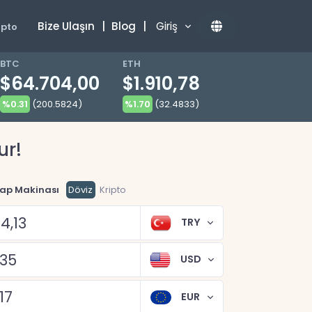
Bize Ulaşın
|
Blog
|
Giriş
ipto
BTC
ETH
$64.704,00
$1.910,78
%0.31
(200.5824)
%1.70
(32.4833)
ur!
ap Makinası
Döviz
Kripto
TRY
USD
EUR