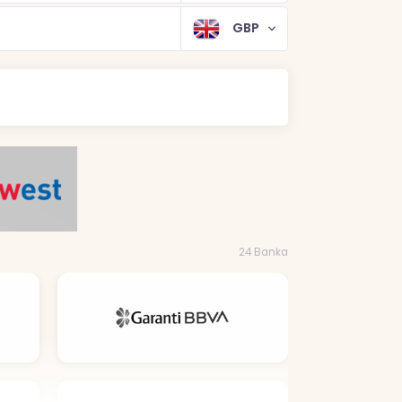
GBP
24 Banka