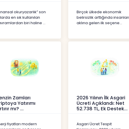
erikler
İçerikler
inansal okuryazarlık” son
Birçok ülkede ekonomik
llarda en sık kullanılan
belirsizlik arttığında insanlar
vramlardan biri haline ...
aklına gelen ilk seçene...
enzin Zamları
2026 Yılının İlk Asgari
riptoya Yatırımı
Ücreti Açıklandı: Net
rtırır mı?
52.738 TL, Ek Destek
Tartışma Yara
ipto
Haberler
erji fiyatları modern
Asgari Ücret Tespit