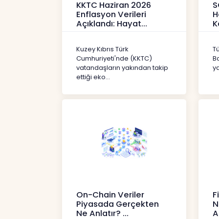
KKTC Haziran 2026
S
Enflasyon Verileri
H
Açıklandı: Hayat
K
Pahalılığı Yükselişini
P
Sür
3
Kuzey Kıbrıs Türk
T
Haberler
H
Cumhuriyeti'nde (KKTC)
B
vatandaşların yakından takip
ya
ettiği eko...
On-Chain Veriler
F
Piyasada Gerçekten
N
Ne Anlatır?
A