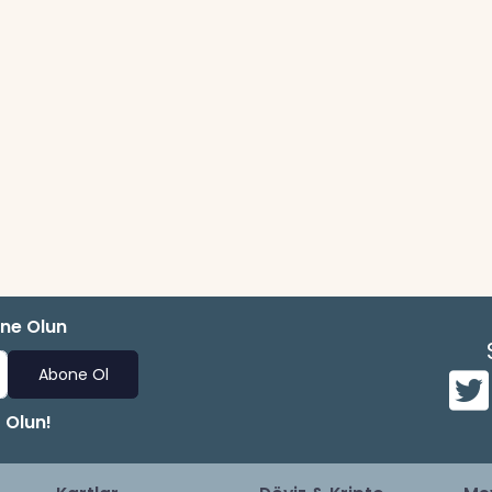
one Olun
Abone Ol
 Olun!