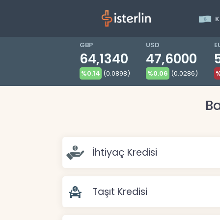
K
GBP
USD
E
64,1340
47,6000
%0.14
(0.0898)
%0.06
(0.0286)
%
Ba
İhtiyaç Kredisi
Taşıt Kredisi