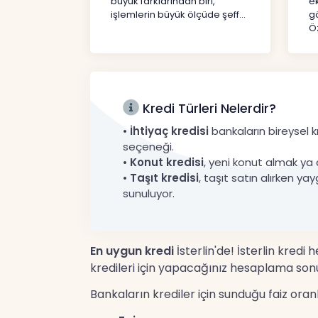
büyük farklarından biri,
e
işlemlerin büyük ölçüde şeff...
gö
Öz
Kredi Türleri Nelerdir?
•
İhtiyaç kredisi
bankaların bireysel kr
seçeneği.
•
Konut kredisi
, yeni konut almak ya 
•
Taşıt kredisi
, taşıt satın alırken yay
sunuluyor.
En uygun kredi
İsterlin'de! İsterlin kredi
kredileri için yapacağınız hesaplama sonu
Bankaların krediler için sunduğu faiz ora