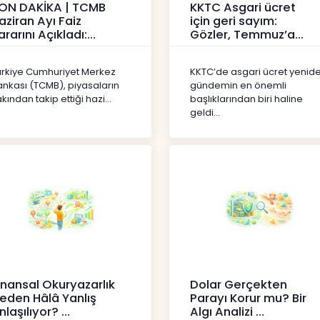
ON DAKİKA | TCMB
KKTC Asgari ücret
aziran Ayı Faiz
için geri sayım:
ararını Açıkladı:
Gözler, Temmuz’a
olitika Faizi Yüzde
yansıması beklenen
7’de
artışta
ürkiye Cumhuriyet Merkez
KKTC’de asgari ücret yenid
aberler
Haberler
ankası (TCMB), piyasaların
gündemin en önemli
kından takip ettiği hazi...
başlıklarından biri haline
geldi...
inansal Okuryazarlık
Dolar Gerçekten
eden Hâlâ Yanlış
Parayı Korur mu? Bir
nlaşılıyor?
Algı Analizi