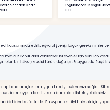
konomilerin en hassas
Komisyonu, 2026 yılı için
stergelerinden biridir.
uygulanacak ilk asgari ücret
ellik...
beli...
edi kapsamında evlilik, eşya alışverişi, küçük gereksinimler ve ta
da mevcut konutlarını yenilemek isteyenler için sunulan kredi 
gın olan bir ihtiyaç kredisi türü olduğu için Enuygun’da Taşıt Kre
 hesaplama araçları en uygun krediyi bulmanızı sağlar. Site
cunda en uygun kredi veren bankaları listeleyebilirsiniz.
nları birbirinden farklıdır. En uygun krediyi bulmak için 