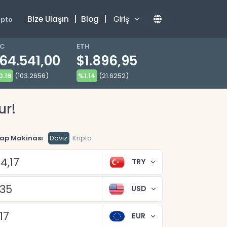
Bize Ulaşın
|
Blog
|
Giriş
ipto
TC
ETH
64.541,00
$1.896,95
.16
(103.2656)
%1.14
(21.6252)
ur!
ap Makinası
Döviz
Kripto
TRY
USD
EUR