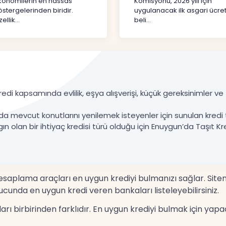
konomilerin en hassas
Komisyonu, 2026 yılı için
stergelerinden biridir.
uygulanacak ilk asgari ücret
ellik...
beli...
edi kapsamında evlilik, eşya alışverişi, küçük gereksinimler ve ta
da mevcut konutlarını yenilemek isteyenler için sunulan kredi 
gın olan bir ihtiyaç kredisi türü olduğu için Enuygun’da Taşıt Kre
 hesaplama araçları en uygun krediyi bulmanızı sağlar. Site
cunda en uygun kredi veren bankaları listeleyebilirsiniz.
nları birbirinden farklıdır. En uygun krediyi bulmak için 