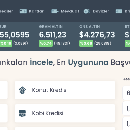
rediler
Kartlar
Mevduat
Dövizler
Kr
EUR
GRAM ALTIN
ONS ALTIN
B
55,0595
6.511,23
$4.276,73
$
%0.18
(0.0991)
%0.74
(48.1831)
%0.68
(29.0818)
%0
nkaları
İncele
, En
Uygununa
Başv
Hes
Konut Kredisi
Kobi Kredisi