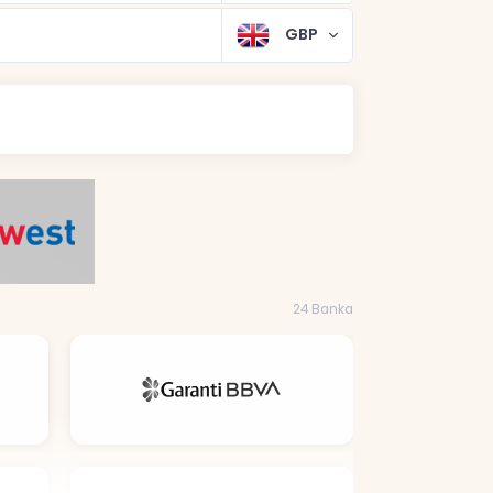
GBP
24 Banka