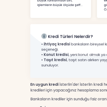
büyük farklarından biri,
e
işlemlerin büyük ölçüde şeff...
gö
Öz
Kredi Türleri Nelerdir?
•
İhtiyaç kredisi
bankaların bireysel kr
seçeneği.
•
Konut kredisi
, yeni konut almak ya 
•
Taşıt kredisi
, taşıt satın alırken yay
sunuluyor.
En uygun kredi
İsterlin'de! İsterlin kredi
kredileri için yapacağınız hesaplama sonu
Bankaların krediler için sunduğu faiz ora