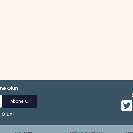
one Olun
Abone Ol
 Olun!