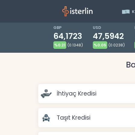
K
GBP
USD
64,1723
47,5942
%0.21
(0.1348)
%0.05
(0.0238)
Ba
İhtiyaç Kredisi
Taşıt Kredisi