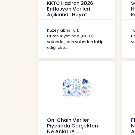
KKTC Haziran 2026
S
Enflasyon Verileri
H
Açıklandı: Hayat
K
Pahalılığı Yükselişini
P
Sür
3
Kuzey Kıbrıs Türk
T
Haberler
H
Cumhuriyeti'nde (KKTC)
B
vatandaşların yakından takip
ya
ettiği eko...
On-Chain Veriler
F
Piyasada Gerçekten
N
Ne Anlatır?
A