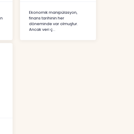
Şekil Değiştirdi?
İçerikler
Ekonomik manipülasyon,
ın
finans tarihinin her
döneminde var olmuştur.
Ancak veri ç...