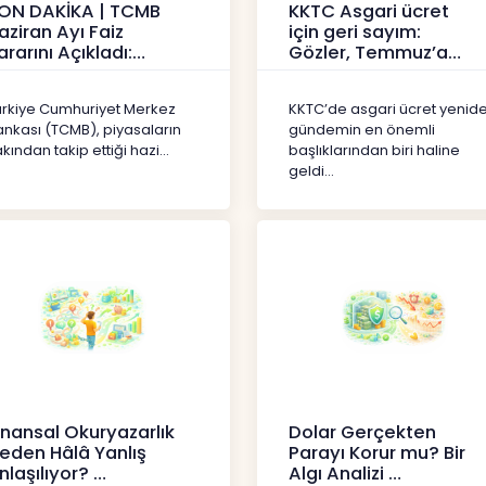
ON DAKİKA | TCMB
KKTC Asgari ücret
aziran Ayı Faiz
için geri sayım:
ararını Açıkladı:
Gözler, Temmuz’a
olitika Faizi Yüzde
yansıması beklenen
7’de
artışta
ürkiye Cumhuriyet Merkez
KKTC’de asgari ücret yenid
aberler
Haberler
ankası (TCMB), piyasaların
gündemin en önemli
kından takip ettiği hazi...
başlıklarından biri haline
geldi...
inansal Okuryazarlık
Dolar Gerçekten
eden Hâlâ Yanlış
Parayı Korur mu? Bir
nlaşılıyor?
Algı Analizi