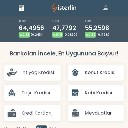
Giriş
Bize Ulaşın
|
Blog
|
GBP
USD
EUR
64,4956
47,7792
55,2598
%0.38
(0.2451)
%0.18
(0.0860)
%0.32
(0.1768)
Bankaları
İncele
, En
Uygununa
Başvur!
İhtiyaç Kredisi
Konut Kredisi
Taşıt Kredisi
Kobi Kredisi
Kredi Kartları
Mevduatlar