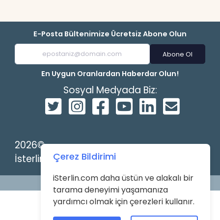
E-Posta Bültenimize Ücretsiz Abone Olun
Abone Ol
En Uygun Oranlardan Haberdar Olun!
Sosyal Medyada Biz:
2026©
Çerez Bildirimi
İsterlin
iSterlin.com daha üstün ve alakalı bir
Powered by
tarama deneyimi yaşamanıza
yardımcı olmak için çerezleri kullanır.