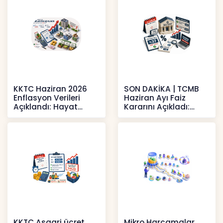
KKTC Haziran 2026
SON DAKİKA | TCMB
Enflasyon Verileri
Haziran Ayı Faiz
Açıklandı: Hayat
Kararını Açıkladı:
Pahalılığı Yükselişini
Politika Faizi Yüzde
Sür
37’de
Haberler
Haberler
KKTC Asgari ücret
Mikro Harcamalar