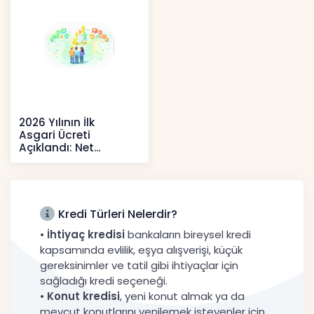
2026 Yılının İlk
Asgari Ücreti
Açıklandı: Net
52.738 TL, Ek Destek
Tartışma Yara
Haberler
Kredi Türleri Nelerdir?
•
İhtiyaç kredisi
bankaların bireysel kredi
kapsamında evlilik, eşya alışverişi, küçük
gereksinimler ve tatil gibi ihtiyaçlar için
sağladığı kredi seçeneği.
•
Konut kredisi
, yeni konut almak ya da
mevcut konutlarını yenilemek isteyenler için