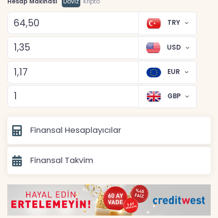
Hesap Makinası
Döviz
Kripto
TRY
USD
EUR
GBP
Finansal Hesaplayıcılar
Finansal Takvim