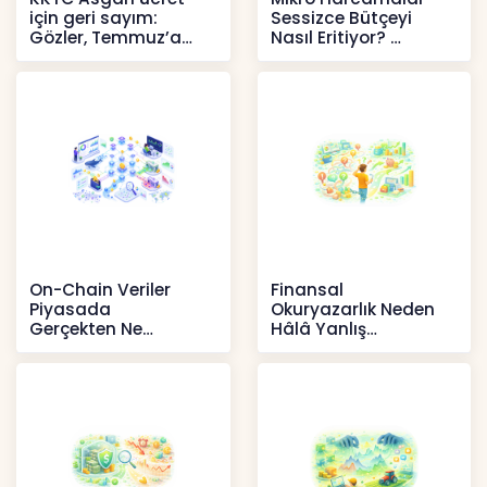
için geri sayım:
Sessizce Bütçeyi
Gözler, Temmuz’a
Nasıl Eritiyor?
yansıması beklenen
İçerikler
artışta
Haberler
On-Chain Veriler
Finansal
Piyasada
Okuryazarlık Neden
Gerçekten Ne
Hâlâ Yanlış
Anlatır?
Anlaşılıyor?
Kripto
İçerikler