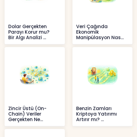
Dolar Gerçekten
Veri Çağında
Parayı Korur mu?
Ekonomik
Bir Algı Analizi
Manipülasyon Nasıl
Şekil Değiştirdi?
İçerikler
İçerikler
Zincir Üstü (On-
Benzin Zamları
Chain) Veriler
Kriptoya Yatırımı
Gerçekten Ne
Artırır mı?
Anlatır?
Kripto
Kripto