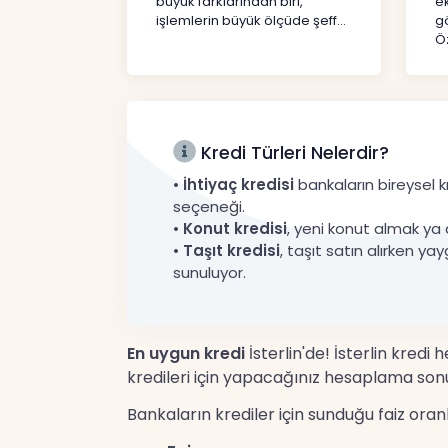
büyük farklarından biri,
e
işlemlerin büyük ölçüde şeff...
gö
Öz
Kredi Türleri Nelerdir?
•
İhtiyaç kredisi
bankaların bireysel kr
seçeneği.
•
Konut kredisi
, yeni konut almak ya 
•
Taşıt kredisi
, taşıt satın alırken yay
sunuluyor.
En uygun kredi
İsterlin'de! İsterlin kredi
kredileri için yapacağınız hesaplama sonu
Bankaların krediler için sunduğu faiz ora