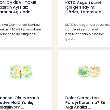
ON DAKİKA | TCMB
KKTC Asgari ücret
aziran Ayı Faiz
için geri sayım:
ararını Açıkladı:
Gözler, Temmuz’a
olitika Faizi Yüzde
yansıması beklenen
7’de
artışta
ürkiye Cumhuriyet Merkez
KKTC’de asgari ücret yenid
aberler
Haberler
ankası (TCMB), piyasaların
gündemin en önemli
kından takip ettiği hazi...
başlıklarından biri haline
geldi...
inansal Okuryazarlık
Dolar Gerçekten
eden Hâlâ Yanlış
Parayı Korur mu? Bir
nlaşılıyor?
Algı Analizi