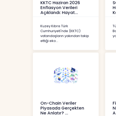
KKTC Haziran 2026
S
Enflasyon Verileri
H
Açıklandı: Hayat
K
Pahalılığı Yükselişini
P
Sür
3
Kuzey Kıbrıs Türk
T
Haberler
H
Cumhuriyeti'nde (KKTC)
B
vatandaşların yakından takip
ya
ettiği eko...
On-Chain Veriler
F
Piyasada Gerçekten
N
Ne Anlatır?
A