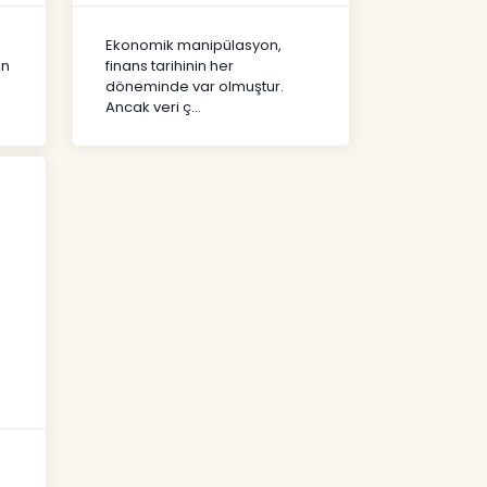
Şekil Değiştirdi?
İçerikler
Ekonomik manipülasyon,
ın
finans tarihinin her
döneminde var olmuştur.
Ancak veri ç...