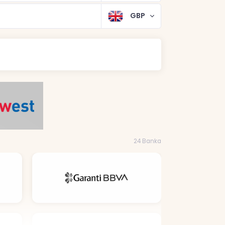
GBP
24 Banka