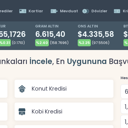
rediler
Kartlar
Mevduat
Dövizler
Kr
EUR
GRAM ALTIN
ONS ALTIN
B
55,1726
6.615,40
$4.335,58
$
%0.31
(0.1710)
%2.40
(158.7696)
%2.25
(97.5506)
%
nkaları
İncele
, En
Uygununa
Başv
Hes
Konut Kredisi
Kobi Kredisi