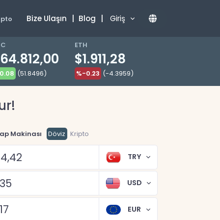
Bize Ulaşın
|
Blog
|
Giriş
ipto
TC
ETH
64.812,00
$1.911,28
0.08
(51.8496)
%-0.23
(-4.3959)
ur!
ap Makinası
Döviz
Kripto
TRY
USD
EUR