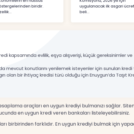
konomilerin en hassas
Komisyonu, 2026 yılı için
stergelerinden biridir.
uygulanacak ilk asgari ücret
ellik...
beli...
edi kapsamında evlilik, eşya alışverişi, küçük gereksinimler ve ta
da mevcut konutlarını yenilemek isteyenler için sunulan kredi 
gın olan bir ihtiyaç kredisi türü olduğu için Enuygun’da Taşıt Kre
 hesaplama araçları en uygun krediyi bulmanızı sağlar. Site
cunda en uygun kredi veren bankaları listeleyebilirsiniz.
nları birbirinden farklıdır. En uygun krediyi bulmak için 