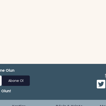
one Olun
Abone Ol
 Olun!