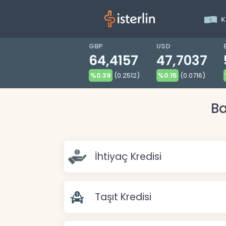
K
GBP
USD
64,4157
47,7037
%0.39
(0.2512)
%0.15
(0.0716)
Ba
İhtiyaç Kredisi
Taşıt Kredisi