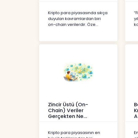
Kripto
İç
Kripto para piyasasında sıkça
“F
duyulan kavramlardan biri
yı
on-chain verilerdir. Öze...
ka
Zincir Üstü (On-
B
Chain) Veriler
K
Gerçekten Ne
A
Anlatır?
Kr
Kripto
Kripto para piyasasının en
En