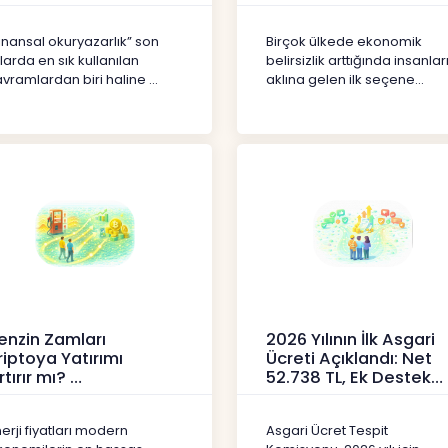
erikler
İçerikler
inansal okuryazarlık” son
Birçok ülkede ekonomik
llarda en sık kullanılan
belirsizlik arttığında insanlar
vramlardan biri haline ...
aklına gelen ilk seçene...
enzin Zamları
2026 Yılının İlk Asgari
riptoya Yatırımı
Ücreti Açıklandı: Net
rtırır mı?
52.738 TL, Ek Destek
Tartışma Yara
ipto
Haberler
erji fiyatları modern
Asgari Ücret Tespit