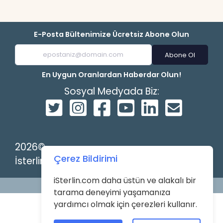
E-Posta Bültenimize Ücretsiz Abone Olun
Abone Ol
En Uygun Oranlardan Haberdar Olun!
Sosyal Medyada Biz:
2026©
Çerez Bildirimi
İsterlin
iSterlin.com daha üstün ve alakalı bir
Powered by
tarama deneyimi yaşamanıza
yardımcı olmak için çerezleri kullanır.