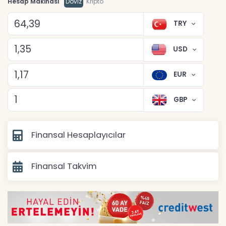
Hesap Makinası
Döviz
Kripto
TRY
USD
EUR
GBP
Finansal Hesaplayıcılar
Finansal Takvim