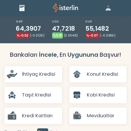
Giriş
Bize Ulaşın
|
Blog
|
GBP
USD
EUR
64,3907
47,7218
55,1482
%-0.02
(-0.0129)
%0.01
(0.0048)
%-0.07
(-0.0386)
Bankaları
İncele
, En
Uygununa
Başvur!
İhtiyaç Kredisi
Konut Kredisi
Taşıt Kredisi
Kobi Kredisi
Kredi Kartları
Mevduatlar