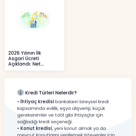
2026 Yılının İlk
Asgari Ücreti
Açıklandı: Net
52.738 TL, Ek Destek
Tartışma Yara
Haberler
Kredi Türleri Nelerdir?
•
İhtiyaç kredisi
bankaların bireysel kredi
kapsamında evlilik, eşya alışverişi, küçük
gereksinimler ve tatil gibi ihtiyaçlar için
sağladığı kredi seçeneği.
•
Konut kredisi
, yeni konut almak ya da
mevcut konutlarını yenilemek isteyenler için