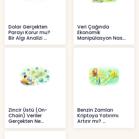
Dolar Gerçekten
Veri Çağında
Parayı Korur mu?
Ekonomik
Bir Algı Analizi
Manipülasyon Nasıl
Şekil Değiştirdi?
İçerikler
İçerikler
Zincir Üstü (On-
Benzin Zamları
Chain) Veriler
Kriptoya Yatırımı
Gerçekten Ne
Artırır mı?
Anlatır?
Kripto
Kripto