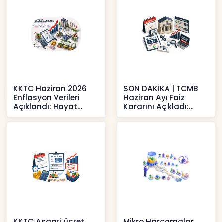
KKTC Haziran 2026
SON DAKİKA | TCMB
Enflasyon Verileri
Haziran Ayı Faiz
Açıklandı: Hayat
Kararını Açıkladı:
Pahalılığı Yükselişini
Politika Faizi Yüzde
Sür
37’de
Haberler
Haberler
KKTC Asgari ücret
Mikro Harcamalar