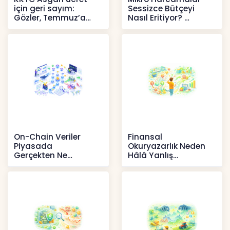
için geri sayım:
Sessizce Bütçeyi
Gözler, Temmuz’a
Nasıl Eritiyor?
yansıması beklenen
İçerikler
artışta
Haberler
On-Chain Veriler
Finansal
Piyasada
Okuryazarlık Neden
Gerçekten Ne
Hâlâ Yanlış
Anlatır?
Anlaşılıyor?
Kripto
İçerikler