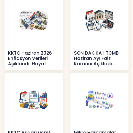
KKTC Haziran 2026
SON DAKİKA | TCMB
Enflasyon Verileri
Haziran Ayı Faiz
Açıklandı: Hayat
Kararını Açıkladı:
Pahalılığı Yükselişini
Politika Faizi Yüzde
Sür
37’de
Haberler
Haberler
KKTC Asgari ücret
Mikro Harcamalar