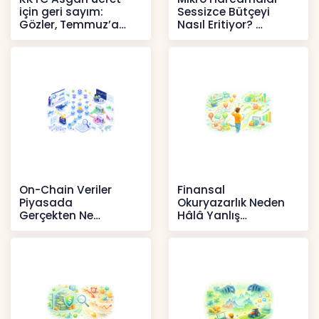
için geri sayım:
Sessizce Bütçeyi
Gözler, Temmuz’a
Nasıl Eritiyor?
yansıması beklenen
İçerikler
artışta
Haberler
On-Chain Veriler
Finansal
Piyasada
Okuryazarlık Neden
Gerçekten Ne
Hâlâ Yanlış
Anlatır?
Anlaşılıyor?
Kripto
İçerikler