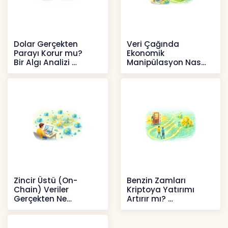
Dolar Gerçekten
Veri Çağında
Parayı Korur mu?
Ekonomik
Bir Algı Analizi
Manipülasyon Nasıl
Şekil Değiştirdi?
İçerikler
İçerikler
Zincir Üstü (On-
Benzin Zamları
Chain) Veriler
Kriptoya Yatırımı
Gerçekten Ne
Artırır mı?
Anlatır?
Kripto
Kripto