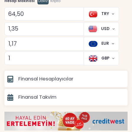
Hesap Makinası
Döviz
Kripto
TRY
USD
EUR
GBP
Finansal Hesaplayıcılar
Finansal Takvim