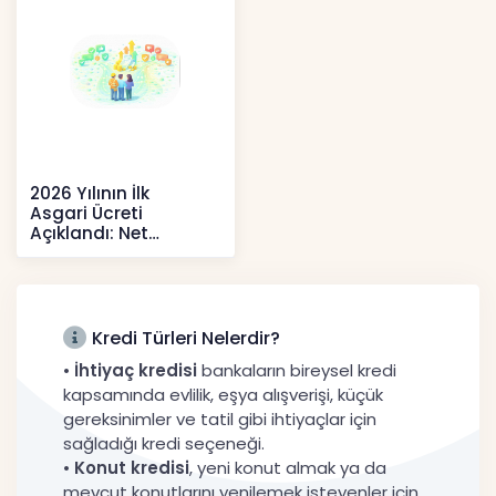
2026 Yılının İlk
Asgari Ücreti
Açıklandı: Net
52.738 TL, Ek Destek
Tartışma Yara
Haberler
Kredi Türleri Nelerdir?
•
İhtiyaç kredisi
bankaların bireysel kredi
kapsamında evlilik, eşya alışverişi, küçük
gereksinimler ve tatil gibi ihtiyaçlar için
sağladığı kredi seçeneği.
•
Konut kredisi
, yeni konut almak ya da
mevcut konutlarını yenilemek isteyenler için