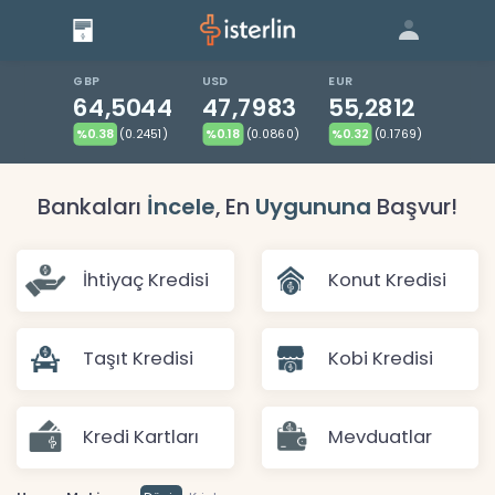
Giriş
Bize Ulaşın
|
Blog
|
GBP
USD
EUR
64,5044
47,7983
55,2812
%0.38
(0.2451)
%0.18
(0.0860)
%0.32
(0.1769)
Bankaları
İncele
, En
Uygununa
Başvur!
İhtiyaç Kredisi
Konut Kredisi
Taşıt Kredisi
Kobi Kredisi
Kredi Kartları
Mevduatlar