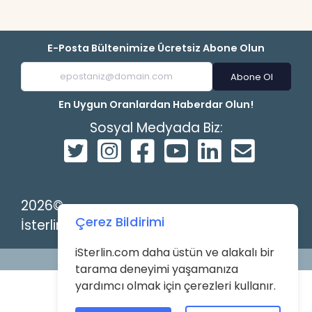
E-Posta Bültenimize Ücretsiz Abone Olun
Abone Ol
En Uygun Oranlardan Haberdar Olun!
Sosyal Medyada Biz:
2026©
Çerez Bildirimi
İsterlin
iSterlin.com daha üstün ve alakalı bir
Powered by
tarama deneyimi yaşamanıza
yardımcı olmak için çerezleri kullanır.