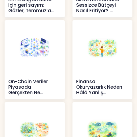
için geri sayım:
Sessizce Bütçeyi
Gözler, Temmuz’a
Nasıl Eritiyor?
yansıması beklenen
İçerikler
artışta
Haberler
On-Chain Veriler
Finansal
Piyasada
Okuryazarlık Neden
Gerçekten Ne
Hâlâ Yanlış
Anlatır?
Anlaşılıyor?
Kripto
İçerikler