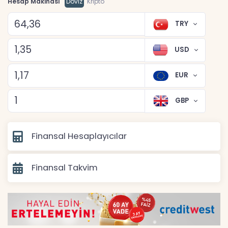
Hesap Makinası
Döviz
Kripto
TRY
USD
EUR
GBP
Finansal Hesaplayıcılar
Finansal Takvim