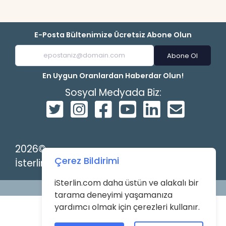
E-Posta Bültenimize Ücretsiz Abone Olun
Abone Ol
En Uygun Oranlardan Haberdar Olun!
Sosyal Medyada Biz:
2026©
Çerez Bildirimi
İsterlin
iSterlin.com daha üstün ve alakalı bir
Powered by
tarama deneyimi yaşamanıza
yardımcı olmak için çerezleri kullanır.