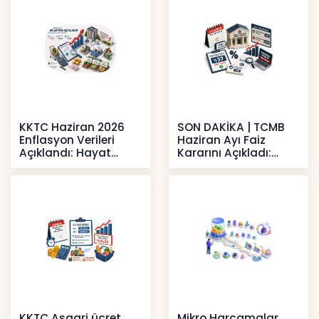
KKTC Haziran 2026
SON DAKİKA | TCMB
Enflasyon Verileri
Haziran Ayı Faiz
Açıklandı: Hayat
Kararını Açıkladı:
Pahalılığı Yükselişini
Politika Faizi Yüzde
Sür
37’de
Haberler
Haberler
KKTC Asgari ücret
Mikro Harcamalar