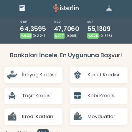
Giriş
Bize Ulaşın
|
Blog
|
GBP
USD
EUR
64,3595
47,7060
55,1309
%0.33
(0.2124)
%0.17
(0.0811)
%0.25
(0.1378)
Bankaları
İncele
, En
Uygununa
Başvur!
İhtiyaç Kredisi
Konut Kredisi
Taşıt Kredisi
Kobi Kredisi
Kredi Kartları
Mevduatlar