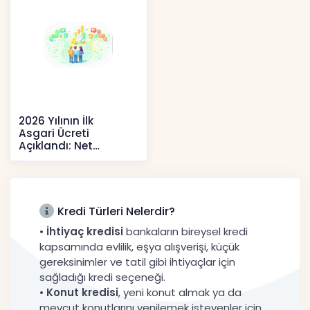
2026 Yılının İlk
Asgari Ücreti
Açıklandı: Net
52.738 TL, Ek Destek
Tartışma Yara
Haberler
Kredi Türleri Nelerdir?
•
İhtiyaç kredisi
bankaların bireysel kredi
kapsamında evlilik, eşya alışverişi, küçük
gereksinimler ve tatil gibi ihtiyaçlar için
sağladığı kredi seçeneği.
•
Konut kredisi
, yeni konut almak ya da
mevcut konutlarını yenilemek isteyenler için