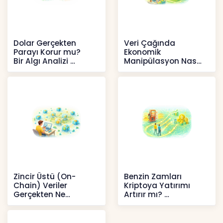
Dolar Gerçekten
Veri Çağında
Parayı Korur mu?
Ekonomik
Bir Algı Analizi
Manipülasyon Nasıl
Şekil Değiştirdi?
İçerikler
İçerikler
Zincir Üstü (On-
Benzin Zamları
Chain) Veriler
Kriptoya Yatırımı
Gerçekten Ne
Artırır mı?
Anlatır?
Kripto
Kripto