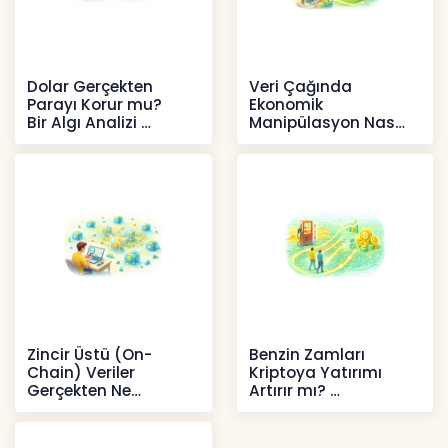
Dolar Gerçekten
Veri Çağında
Parayı Korur mu?
Ekonomik
Bir Algı Analizi
Manipülasyon Nasıl
Şekil Değiştirdi?
İçerikler
İçerikler
Zincir Üstü (On-
Benzin Zamları
Chain) Veriler
Kriptoya Yatırımı
Gerçekten Ne
Artırır mı?
Anlatır?
Kripto
Kripto