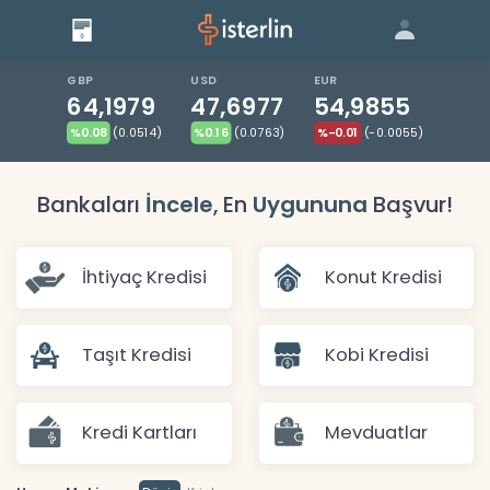
Giriş
Bize Ulaşın
|
Blog
|
GBP
USD
EUR
64,1979
47,6977
54,9855
%0.08
(0.0514)
%0.16
(0.0763)
%-0.01
(-0.0055)
Bankaları
İncele
, En
Uygununa
Başvur!
İhtiyaç Kredisi
Konut Kredisi
Taşıt Kredisi
Kobi Kredisi
Kredi Kartları
Mevduatlar