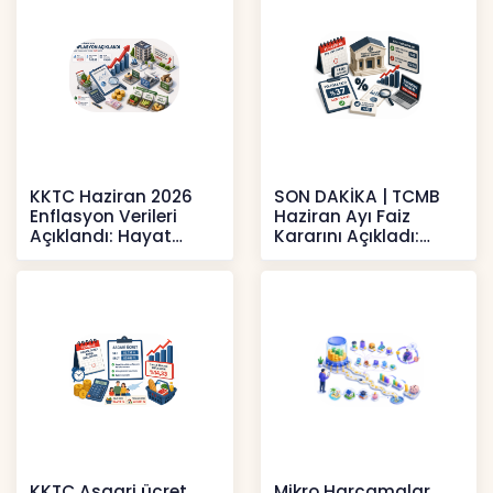
KKTC Haziran 2026
SON DAKİKA | TCMB
Enflasyon Verileri
Haziran Ayı Faiz
Açıklandı: Hayat
Kararını Açıkladı:
Pahalılığı Yükselişini
Politika Faizi Yüzde
Sür
37’de
Haberler
Haberler
KKTC Asgari ücret
Mikro Harcamalar