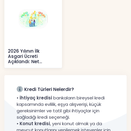
2026 Yılının İlk
Asgari Ücreti
Açıklandı: Net
52.738 TL, Ek Destek
Tartışma Yara
Haberler
Kredi Türleri Nelerdir?
•
İhtiyaç kredisi
bankaların bireysel kredi
kapsamında evlilik, eşya alışverişi, küçük
gereksinimler ve tatil gibi ihtiyaçlar için
sağladığı kredi seçeneği.
•
Konut kredisi
, yeni konut almak ya da
mevcut konutlarını yenilemek isteyenler için