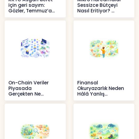
için geri sayım:
Sessizce Bütçeyi
Gözler, Temmuz’a
Nasıl Eritiyor?
yansıması beklenen
İçerikler
artışta
Haberler
On-Chain Veriler
Finansal
Piyasada
Okuryazarlık Neden
Gerçekten Ne
Hâlâ Yanlış
Anlatır?
Anlaşılıyor?
Kripto
İçerikler