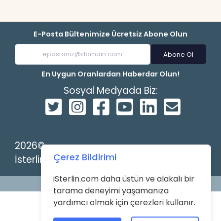
E-Posta Bültenimize Ücretsiz Abone Olun
Abone Ol
En Uygun Oranlardan Haberdar Olun!
Sosyal Medyada Biz:
2026©
Çerez Bildirimi
İsterlin
iSterlin.com daha üstün ve alakalı bir
Powered by
tarama deneyimi yaşamanıza
yardımcı olmak için çerezleri kullanır.