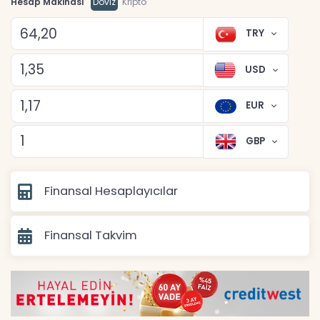
Hesap Makinası
Döviz
Kripto
TRY
USD
EUR
GBP
Finansal Hesaplayıcılar
Finansal Takvim