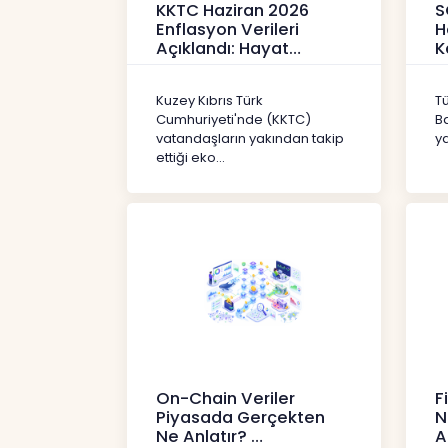
KKTC Haziran 2026
S
Enflasyon Verileri
H
Açıklandı: Hayat
K
Pahalılığı Yükselişini
P
Sür
3
Kuzey Kıbrıs Türk
T
Haberler
H
Cumhuriyeti'nde (KKTC)
B
vatandaşların yakından takip
ya
ettiği eko...
On-Chain Veriler
F
Piyasada Gerçekten
N
Ne Anlatır?
A