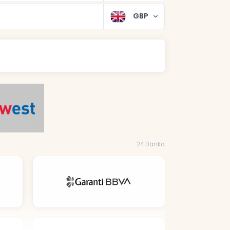
GBP
24 Banka