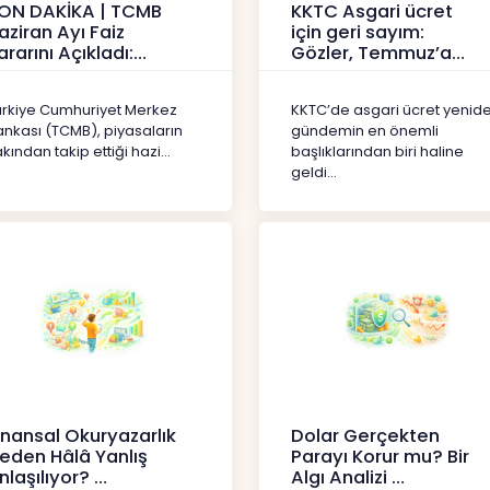
ON DAKİKA | TCMB
KKTC Asgari ücret
aziran Ayı Faiz
için geri sayım:
ararını Açıkladı:
Gözler, Temmuz’a
olitika Faizi Yüzde
yansıması beklenen
7’de
artışta
ürkiye Cumhuriyet Merkez
KKTC’de asgari ücret yenid
aberler
Haberler
ankası (TCMB), piyasaların
gündemin en önemli
kından takip ettiği hazi...
başlıklarından biri haline
geldi...
inansal Okuryazarlık
Dolar Gerçekten
eden Hâlâ Yanlış
Parayı Korur mu? Bir
nlaşılıyor?
Algı Analizi