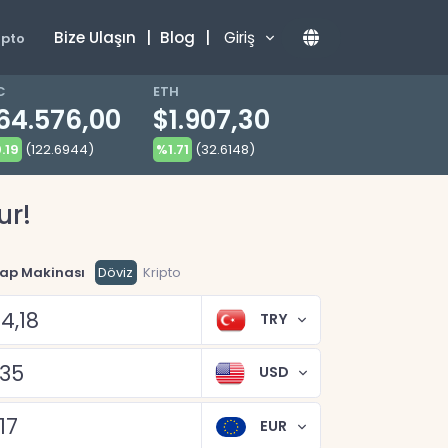
Bize Ulaşın
|
Blog
|
Giriş
ipto
C
ETH
64.576,00
$1.907,30
.19
(122.6944)
%1.71
(32.6148)
ur!
ap Makinası
Döviz
Kripto
TRY
USD
EUR