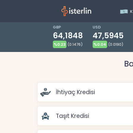
K
GBP
USD
64,1848
47,5945
%0.23
(0.1476)
%0.04
(0.0190)
Ba
İhtiyaç Kredisi
Taşıt Kredisi