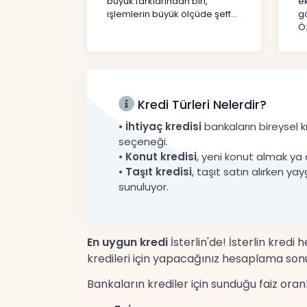
büyük farklarından biri,
e
işlemlerin büyük ölçüde şeff...
gö
Öz
Kredi Türleri Nelerdir?
•
İhtiyaç kredisi
bankaların bireysel kr
seçeneği.
•
Konut kredisi
, yeni konut almak ya 
•
Taşıt kredisi
, taşıt satın alırken yay
sunuluyor.
En uygun kredi
İsterlin'de! İsterlin kredi
kredileri için yapacağınız hesaplama sonu
Bankaların krediler için sunduğu faiz ora