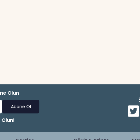
one Olun
Abone Ol
 Olun!