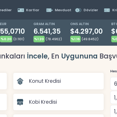
rediler
Kartlar
Mevduat
Dövizler
Kr
EUR
GRAM ALTIN
ONS ALTIN
BT
55,0710
6.541,35
$4.297,00
$
%0.20
(0.1101)
%1.20
(78.4962)
%1.16
(49.8452)
%0
nkaları
İncele
, En
Uygununa
Başv
Hes
Konut Kredisi
Kobi Kredisi