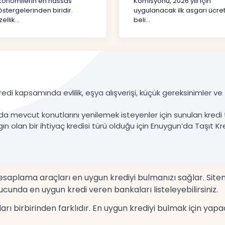
konomilerin en hassas
Komisyonu, 2026 yılı için
stergelerinden biridir.
uygulanacak ilk asgari ücret
ellik...
beli...
edi kapsamında evlilik, eşya alışverişi, küçük gereksinimler ve ta
da mevcut konutlarını yenilemek isteyenler için sunulan kredi 
gın olan bir ihtiyaç kredisi türü olduğu için Enuygun’da Taşıt Kre
 hesaplama araçları en uygun krediyi bulmanızı sağlar. Site
cunda en uygun kredi veren bankaları listeleyebilirsiniz.
nları birbirinden farklıdır. En uygun krediyi bulmak için 