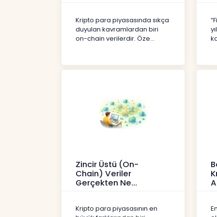
Kripto
İç
Kripto para piyasasında sıkça
“F
duyulan kavramlardan biri
yı
on-chain verilerdir. Öze...
ka
Zincir Üstü (On-
B
Chain) Veriler
K
Gerçekten Ne
A
Anlatır?
Kr
Kripto
Kripto para piyasasının en
En