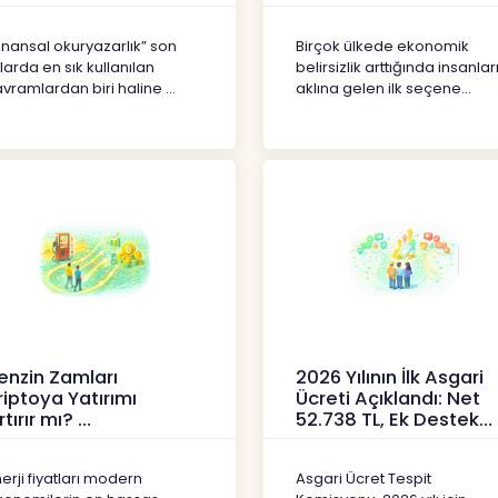
erikler
İçerikler
inansal okuryazarlık” son
Birçok ülkede ekonomik
llarda en sık kullanılan
belirsizlik arttığında insanlar
vramlardan biri haline ...
aklına gelen ilk seçene...
enzin Zamları
2026 Yılının İlk Asgari
riptoya Yatırımı
Ücreti Açıklandı: Net
rtırır mı?
52.738 TL, Ek Destek
Tartışma Yara
ipto
Haberler
erji fiyatları modern
Asgari Ücret Tespit