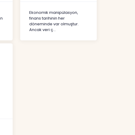
Şekil Değiştirdi?
İçerikler
Ekonomik manipülasyon,
ın
finans tarihinin her
döneminde var olmuştur.
Ancak veri ç...