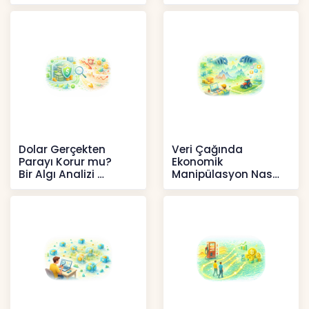
Anlatır?
Anlaşılıyor?
Kripto
İçerikler
Dolar Gerçekten
Veri Çağında
Parayı Korur mu?
Ekonomik
Bir Algı Analizi
Manipülasyon Nasıl
Şekil Değiştirdi?
İçerikler
İçerikler