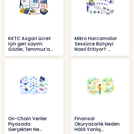
KKTC Asgari ücret
Mikro Harcamalar
için geri sayım:
Sessizce Bütçeyi
Gözler, Temmuz’a
Nasıl Eritiyor?
yansıması beklenen
İçerikler
artışta
Haberler
On-Chain Veriler
Finansal
Piyasada
Okuryazarlık Neden
Gerçekten Ne
Hâlâ Yanlış