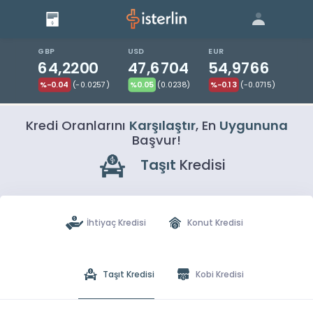
Giriş
Bize Ulaşın
|
Blog
|
GBP
USD
EUR
64,2200
47,6704
54,9766
%-0.04
(-0.0257)
%0.05
(0.0238)
%-0.13
(-0.0715)
Kredi Oranlarını
Karşılaştır
, En
Uygununa
Başvur!
Taşıt
Kredisi
İhtiyaç Kredisi
Konut Kredisi
Taşıt Kredisi
Kobi Kredisi