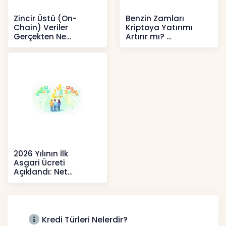
Zincir Üstü (On-
Benzin Zamları
Chain) Veriler
Kriptoya Yatırımı
Gerçekten Ne
Artırır mı?
Anlatır?
Kripto
Kripto
2026 Yılının İlk
Asgari Ücreti
Açıklandı: Net
52.738 TL, Ek Destek
Tartışma Yara
Haberler
Kredi Türleri Nelerdir?