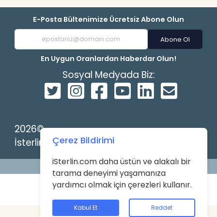
E-Posta Bültenimize Ücretsiz Abone Olun
Abone Ol
En Uygun Oranlardan Haberdar Olun!
Sosyal Medyada Biz:
2026©
Çerez Bildirimi
İsterlin
iSterlin.com daha üstün ve alakalı bir
Powered by
tarama deneyimi yaşamanıza
yardımcı olmak için çerezleri kullanır.
Kabul Et
Reddet