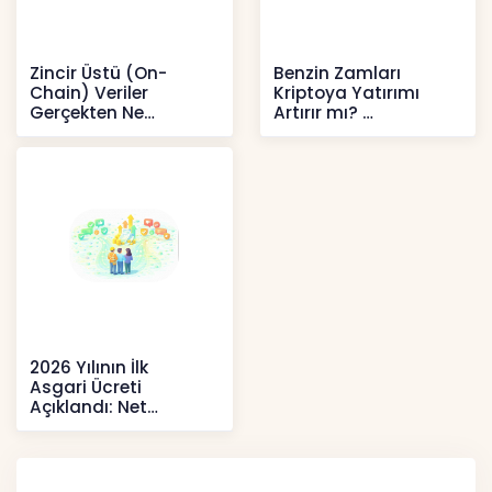
Zincir Üstü (On-
Benzin Zamları
Chain) Veriler
Kriptoya Yatırımı
Gerçekten Ne
Artırır mı?
Anlatır?
Kripto
Kripto
2026 Yılının İlk
Asgari Ücreti
Açıklandı: Net
52.738 TL, Ek Destek
Tartışma Yara
Haberler