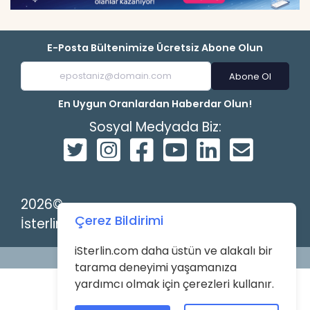
E-Posta Bültenimize Ücretsiz Abone Olun
Abone Ol
En Uygun Oranlardan Haberdar Olun!
Sosyal Medyada Biz:
2026©
Çerez Bildirimi
İsterlin
iSterlin.com daha üstün ve alakalı bir
Powered by
tarama deneyimi yaşamanıza
yardımcı olmak için çerezleri kullanır.