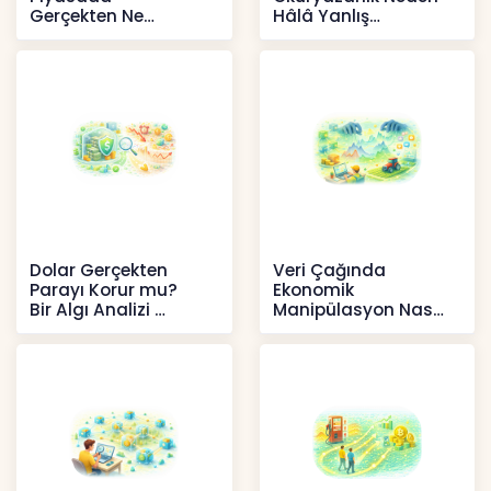
Gerçekten Ne
Hâlâ Yanlış
Anlatır?
Anlaşılıyor?
Kripto
İçerikler
Dolar Gerçekten
Veri Çağında
Parayı Korur mu?
Ekonomik
Bir Algı Analizi
Manipülasyon Nasıl
Şekil Değiştirdi?
İçerikler
İçerikler