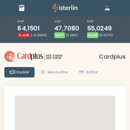
Giriş
Bize Ulaşın
|
Blog
|
GBP
USD
EUR
64,1501
47,7080
55,0249
%-0.01
(-0.0064)
%0.17
(0.0811)
%0.05
(0.0275)
Cardplus
Krediler
Mevduatlar
Kartlar