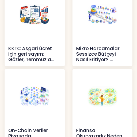
KKTC Asgari ücret
Mikro Harcamalar
için geri sayım:
Sessizce Bütçeyi
Gözler, Temmuz’a
Nasıl Eritiyor?
yansıması beklenen
İçerikler
artışta
Haberler
On-Chain Veriler
Finansal
Piyasada
Okuryazarlık Neden