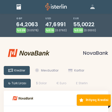
Giriş
Bize Ulaşın
|
Blog
|
GBP
USD
EUR
64,2063
47,6991
55,0022
%0.09
(0.0578)
%0.16
(0.0763)
%0.00
(0.0000)
NovaBank
Krediler
Mevduatlar
Kartlar
₺ Türk Lirası
$ Dolar
€ Euro
£ Sterlin
İhtiyaç Kredisi