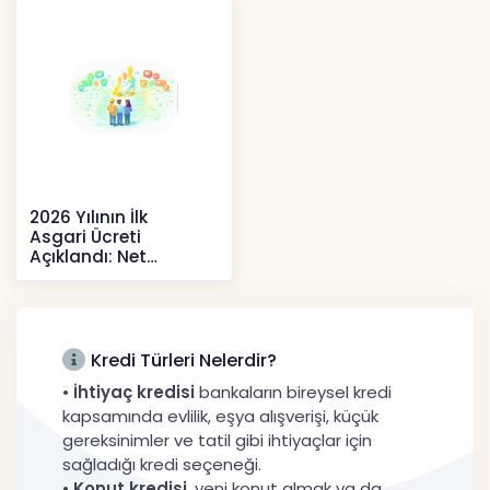
Kripto
2026 Yılının İlk
Asgari Ücreti
Açıklandı: Net
52.738 TL, Ek Destek
Tartışma Yara
Haberler
Kredi Türleri Nelerdir?
•
İhtiyaç kredisi
bankaların bireysel kredi
kapsamında evlilik, eşya alışverişi, küçük
gereksinimler ve tatil gibi ihtiyaçlar için
sağladığı kredi seçeneği.
•
Konut kredisi
, yeni konut almak ya da