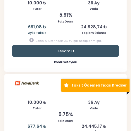
10.000 ₺
36 Ay
Tutar
Vade
5.91%
Faiz Oranı
691,08 ₺
24.928,74 ₺
Aylık Taksit
Toplam Ödeme
10.000 ₺ üzerinden 36 ay için hesaplanmıştır.
Devam Et
Kredi Detayları
Taksit Ödemeli Ticari Krediler
10.000 ₺
36 Ay
Tutar
Vade
5.75%
Faiz Oranı
677,64 ₺
24.445,17 ₺