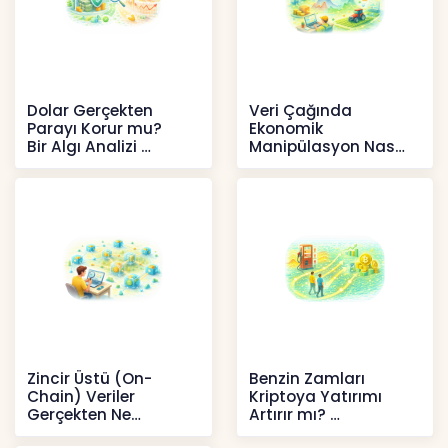
Dolar Gerçekten
Veri Çağında
Parayı Korur mu?
Ekonomik
Bir Algı Analizi
Manipülasyon Nasıl
Şekil Değiştirdi?
İçerikler
İçerikler
Zincir Üstü (On-
Benzin Zamları
Chain) Veriler
Kriptoya Yatırımı
Gerçekten Ne
Artırır mı?
Anlatır?
Kripto