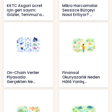
KKTC Asgari ücret
Mikro Harcamalar
için geri sayım:
Sessizce Bütçeyi
Gözler, Temmuz’a
Nasıl Eritiyor?
yansıması beklenen
İçerikler
artışta
Haberler
On-Chain Veriler
Finansal
Piyasada
Okuryazarlık Neden
Gerçekten Ne
Hâlâ Yanlış
Anlatır?
Anlaşılıyor?
Kripto
İçerikler