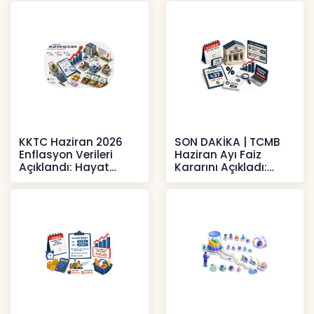
KKTC Haziran 2026
SON DAKİKA | TCMB
Enflasyon Verileri
Haziran Ayı Faiz
Açıklandı: Hayat
Kararını Açıkladı:
Pahalılığı Yükselişini
Politika Faizi Yüzde
Sür
37’de
Haberler
Haberler