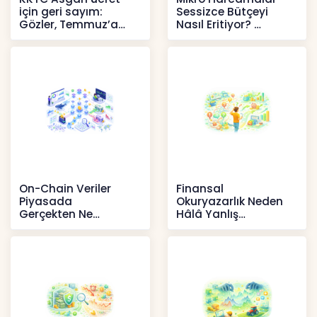
için geri sayım:
Sessizce Bütçeyi
Gözler, Temmuz’a
Nasıl Eritiyor?
yansıması beklenen
İçerikler
artışta
Haberler
On-Chain Veriler
Finansal
Piyasada
Okuryazarlık Neden
Gerçekten Ne
Hâlâ Yanlış
Anlatır?
Anlaşılıyor?
Kripto
İçerikler