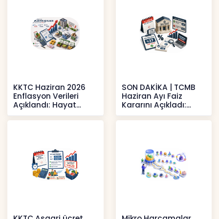
KKTC Haziran 2026
SON DAKİKA | TCMB
Enflasyon Verileri
Haziran Ayı Faiz
Açıklandı: Hayat
Kararını Açıkladı:
Pahalılığı Yükselişini
Politika Faizi Yüzde
Sür
37’de
Haberler
Haberler
KKTC Asgari ücret
Mikro Harcamalar