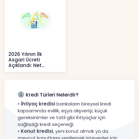
2026 Yılının İlk
Asgari Ücreti
Açıklandı: Net
52.738 TL, Ek Destek
Tartışma Yara
Haberler
Kredi Türleri Nelerdir?
•
İhtiyaç kredisi
bankaların bireysel kredi
kapsamında evlilik, eşya alışverişi, küçük
gereksinimler ve tatil gibi ihtiyaçlar için
sağladığı kredi seçeneği.
•
Konut kredisi
, yeni konut almak ya da
mevcut konutlarını yenilemek isteyenler için