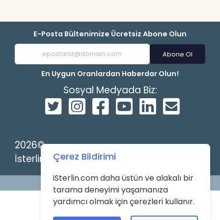
E-Posta Bültenimize Ücretsiz Abone Olun
Abone Ol
En Uygun Oranlardan Haberdar Olun!
Sosyal Medyada Biz:
2026©
Çerez Bildirimi
İsterlin
iSterlin.com daha üstün ve alakalı bir
Powered by
tarama deneyimi yaşamanıza
yardımcı olmak için çerezleri kullanır.