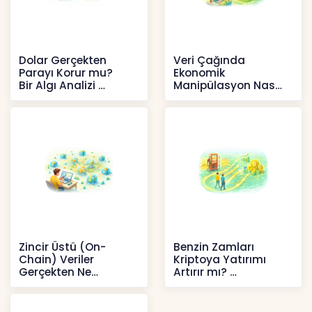
Dolar Gerçekten
Veri Çağında
Parayı Korur mu?
Ekonomik
Bir Algı Analizi
Manipülasyon Nasıl
Şekil Değiştirdi?
İçerikler
İçerikler
Zincir Üstü (On-
Benzin Zamları
Chain) Veriler
Kriptoya Yatırımı
Gerçekten Ne
Artırır mı?
Anlatır?
Kripto
Kripto