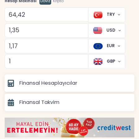
Hesap Makinası
Döviz
Kripto
TRY
USD
EUR
GBP
Finansal Hesaplayıcılar
Finansal Takvim