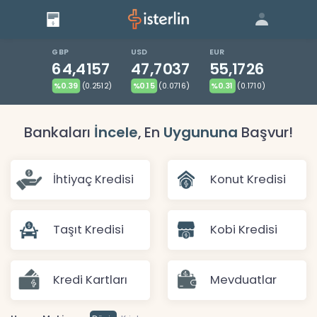
Giriş
Bize Ulaşın
|
Blog
|
GBP
USD
EUR
64,4157
47,7037
55,1726
%0.39
(0.2512)
%0.15
(0.0716)
%0.31
(0.1710)
Bankaları
İncele
, En
Uygununa
Başvur!
İhtiyaç Kredisi
Konut Kredisi
Taşıt Kredisi
Kobi Kredisi
Kredi Kartları
Mevduatlar