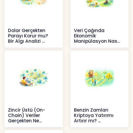
Dolar Gerçekten
Veri Çağında
Parayı Korur mu?
Ekonomik
Bir Algı Analizi
Manipülasyon Nasıl
Şekil Değiştirdi?
İçerikler
İçerikler
Zincir Üstü (On-
Benzin Zamları
Chain) Veriler
Kriptoya Yatırımı
Gerçekten Ne
Artırır mı?
Anlatır?
Kripto
Kripto