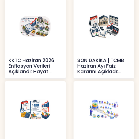
KKTC Haziran 2026
SON DAKİKA | TCMB
Enflasyon Verileri
Haziran Ayı Faiz
Açıklandı: Hayat
Kararını Açıkladı:
Pahalılığı Yükselişini
Politika Faizi Yüzde
Sür
37’de
Haberler
Haberler