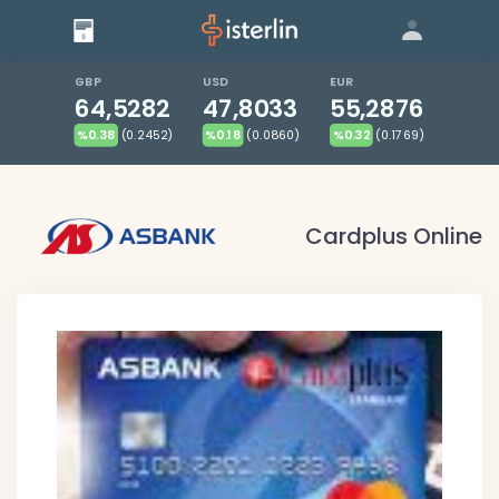
Giriş
Bize Ulaşın
|
Blog
|
GBP
USD
EUR
64,5282
47,8033
55,2876
%0.38
(0.2452)
%0.18
(0.0860)
%0.32
(0.1769)
Cardplus Online