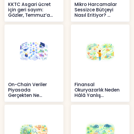
KKTC Asgari ücret
Mikro Harcamalar
için geri sayım:
Sessizce Bütçeyi
Gözler, Temmuz’a
Nasıl Eritiyor?
yansıması beklenen
İçerikler
artışta
Haberler
On-Chain Veriler
Finansal
Piyasada
Okuryazarlık Neden
Gerçekten Ne
Hâlâ Yanlış
Anlatır?
Anlaşılıyor?
Kripto
İçerikler