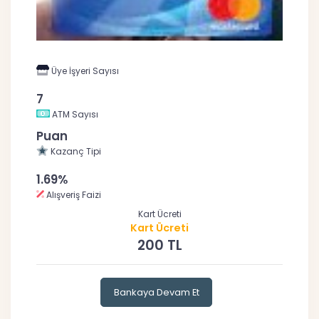
Üye İşyeri Sayısı
7
ATM Sayısı
Puan
Kazanç Tipi
1.69%
Alışveriş Faizi
Kart Ücreti
Kart Ücreti
200 TL
Bankaya Devam Et