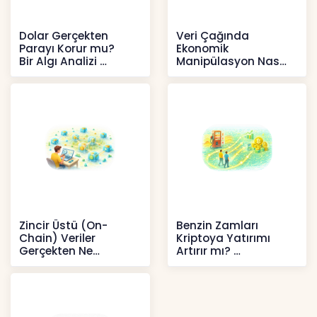
Dolar Gerçekten
Veri Çağında
Parayı Korur mu?
Ekonomik
Bir Algı Analizi
Manipülasyon Nasıl
Şekil Değiştirdi?
İçerikler
İçerikler
Zincir Üstü (On-
Benzin Zamları
Chain) Veriler
Kriptoya Yatırımı
Gerçekten Ne
Artırır mı?
Anlatır?
Kripto
Kripto