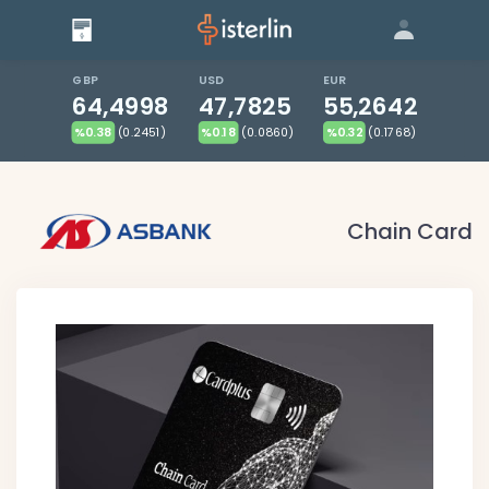
Giriş
Bize Ulaşın
|
Blog
|
GBP
USD
EUR
64,4998
47,7825
55,2642
%0.38
(0.2451)
%0.18
(0.0860)
%0.32
(0.1768)
Chain Card