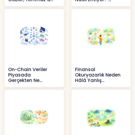
yansıması beklenen
İçerikler
artışta
Haberler
On-Chain Veriler
Finansal
Piyasada
Okuryazarlık Neden
Gerçekten Ne
Hâlâ Yanlış
Anlatır?
Anlaşılıyor?
Kripto
İçerikler