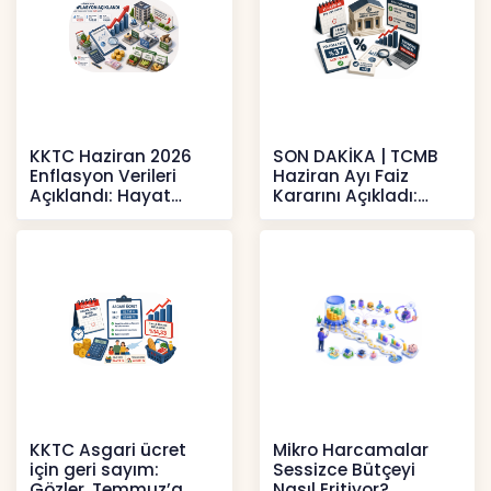
KKTC Haziran 2026
SON DAKİKA | TCMB
Enflasyon Verileri
Haziran Ayı Faiz
Açıklandı: Hayat
Kararını Açıkladı:
Pahalılığı Yükselişini
Politika Faizi Yüzde
Sür
37’de
Haberler
Haberler
KKTC Asgari ücret
Mikro Harcamalar
için geri sayım:
Sessizce Bütçeyi
Gözler, Temmuz’a
Nasıl Eritiyor?