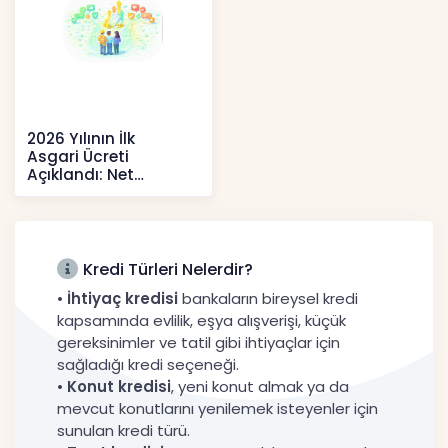
2026 Yılının İlk
Asgari Ücreti
Açıklandı: Net
52.738 TL, Ek Destek
Tartışma Yara
Haberler
Kredi Türleri Nelerdir?
•
İhtiyaç kredisi
bankaların bireysel kredi
kapsamında evlilik, eşya alışverişi, küçük
gereksinimler ve tatil gibi ihtiyaçlar için
sağladığı kredi seçeneği.
•
Konut kredisi
, yeni konut almak ya da
mevcut konutlarını yenilemek isteyenler için
sunulan kredi türü.