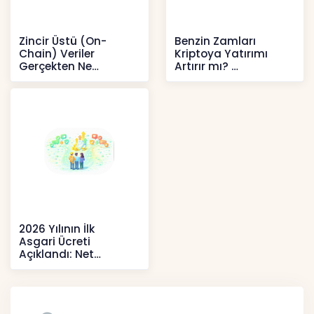
Zincir Üstü (On-
Benzin Zamları
Chain) Veriler
Kriptoya Yatırımı
Gerçekten Ne
Artırır mı?
Anlatır?
Kripto
Kripto
2026 Yılının İlk
Asgari Ücreti
Açıklandı: Net
52.738 TL, Ek Destek
Tartışma Yara
Haberler