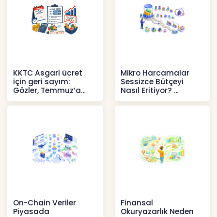
KKTC Asgari ücret
Mikro Harcamalar
için geri sayım:
Sessizce Bütçeyi
Gözler, Temmuz’a
Nasıl Eritiyor?
yansıması beklenen
İçerikler
artışta
Haberler
On-Chain Veriler
Finansal
Piyasada
Okuryazarlık Neden