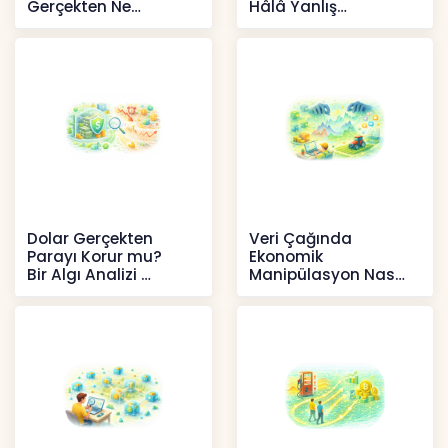
Gerçekten Ne
Hâlâ Yanlış
Anlatır?
Anlaşılıyor?
Kripto
İçerikler
Dolar Gerçekten
Veri Çağında
Parayı Korur mu?
Ekonomik
Bir Algı Analizi
Manipülasyon Nasıl
Şekil Değiştirdi?
İçerikler
İçerikler