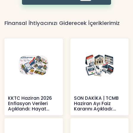
Finansal İhtiyacınızı Giderecek İçeriklerimiz
KKTC Haziran 2026
SON DAKİKA | TCMB
Enflasyon Verileri
Haziran Ayı Faiz
Açıklandı: Hayat
Kararını Açıkladı:
Pahalılığı Yükselişini
Politika Faizi Yüzde
Sür
37’de
Haberler
Haberler