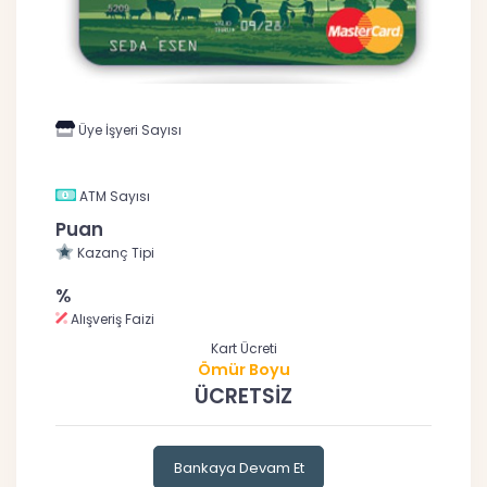
Üye İşyeri Sayısı
ATM Sayısı
Puan
Kazanç Tipi
%
Alışveriş Faizi
Kart Ücreti
Ömür Boyu
ÜCRETSİZ
Bankaya Devam Et