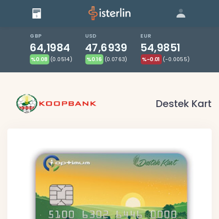
Giriş
Bize Ulaşın
|
Blog
|
GBP
USD
EUR
64,1984
47,6939
54,9851
%0.08
(0.0514)
%0.16
(0.0763)
%-0.01
(-0.0055)
Destek Kart