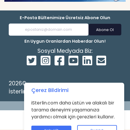
E-Posta Bültenimize Ücretsiz Abone Olun
Abone Ol
En Uygun Oranlardan Haberdar Olun!
Sosyal Medyada Biz:
2026©
Çerez Bildirimi
İsterlin
iSterlin.com daha üstün ve alakalı bir
Powered by
tarama deneyimi yaşamanıza
yardımcı olmak için çerezleri kullanır.