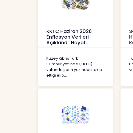
KKTC Haziran 2026
S
Enflasyon Verileri
H
Açıklandı: Hayat
K
Pahalılığı Yükselişini
P
Sür
3
Kuzey Kıbrıs Türk
T
Haberler
H
Cumhuriyeti'nde (KKTC)
B
vatandaşların yakından takip
ya
ettiği eko...