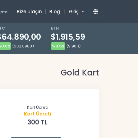
Bize Ulaşın
|
Blog
|
Giriş
ipto
TC
ETH
$64.890,00
$1.915,59
0.82
(532.0980)
%0.52
(9.9611)
Gold Kart
Kart Ücreti
Kart Ücreti
300 TL