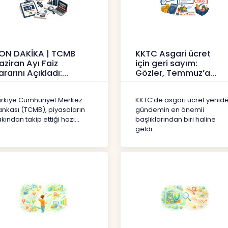
ON DAKİKA | TCMB
KKTC Asgari ücret
aziran Ayı Faiz
için geri sayım:
ararını Açıkladı:
Gözler, Temmuz’a
olitika Faizi Yüzde
yansıması beklenen
7’de
artışta
ürkiye Cumhuriyet Merkez
KKTC’de asgari ücret yenid
aberler
Haberler
ankası (TCMB), piyasaların
gündemin en önemli
kından takip ettiği hazi...
başlıklarından biri haline
geldi...