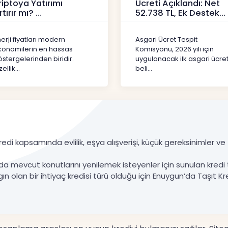
riptoya Yatırımı
Ücreti Açıklandı: Net
rtırır mı?
52.738 TL, Ek Destek
Tartışma Yara
ipto
Haberler
erji fiyatları modern
Asgari Ücret Tespit
konomilerin en hassas
Komisyonu, 2026 yılı için
stergelerinden biridir.
uygulanacak ilk asgari ücret
ellik...
beli...
edi kapsamında evlilik, eşya alışverişi, küçük gereksinimler ve ta
da mevcut konutlarını yenilemek isteyenler için sunulan kredi 
gın olan bir ihtiyaç kredisi türü olduğu için Enuygun’da Taşıt Kre