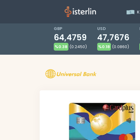
K
GBP
USD
64,4759
47,7676
%0.38
(0.2450)
%0.18
(0.0860)