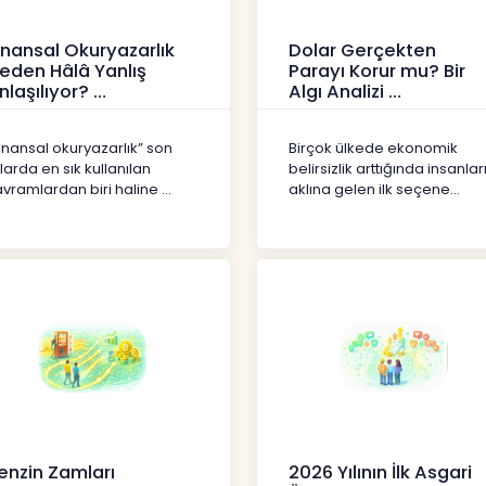
inansal Okuryazarlık
Dolar Gerçekten
eden Hâlâ Yanlış
Parayı Korur mu? Bir
nlaşılıyor?
Algı Analizi
erikler
İçerikler
inansal okuryazarlık” son
Birçok ülkede ekonomik
llarda en sık kullanılan
belirsizlik arttığında insanlar
vramlardan biri haline ...
aklına gelen ilk seçene...
enzin Zamları
2026 Yılının İlk Asgari