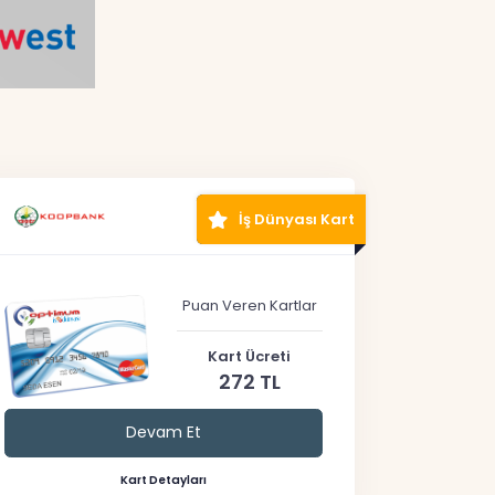
İş Dünyası Kart
Puan Veren Kartlar
Kart Ücreti
272 TL
Devam Et
Kart Detayları