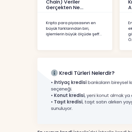
Chain) Veriler
K
Gerçekten Ne
A
Anlatır?
Kr
Kripto
Kripto para piyasasının en
En
büyük farklarından biri,
e
işlemlerin büyük ölçüde şeff...
gö
Öz
Kredi Türleri Nelerdir?
•
İhtiyaç kredisi
bankaların bireysel kr
seçeneği.
•
Konut kredisi
, yeni konut almak ya 
•
Taşıt kredisi
, taşıt satın alırken yay
sunuluyor.