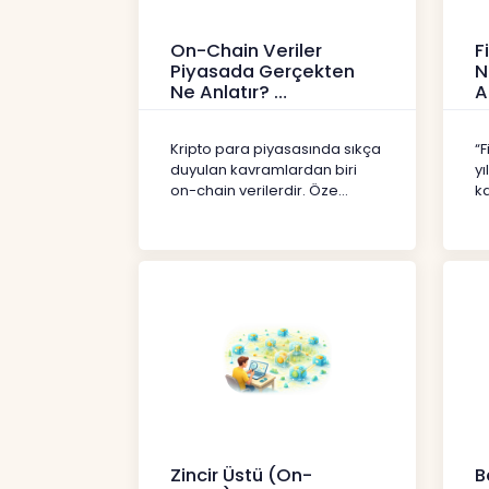
On-Chain Veriler
F
Piyasada Gerçekten
N
Ne Anlatır?
A
Kripto
İç
Kripto para piyasasında sıkça
“F
duyulan kavramlardan biri
yı
on-chain verilerdir. Öze...
ka
Zincir Üstü (On-
B