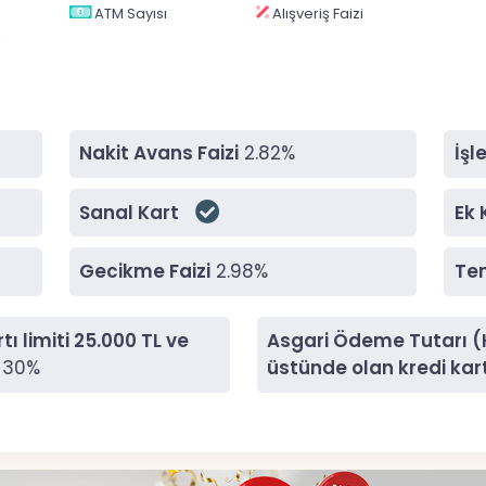
ATM Sayısı
Alışveriş Faizi
Nakit Avans Faizi
2.82%
İşl
Sanal Kart
Ek 
Gecikme Faizi
2.98%
Te
ı limiti 25.000 TL ve
Asgari Ödeme Tutarı (Kr
30%
üstünde olan kredi kart