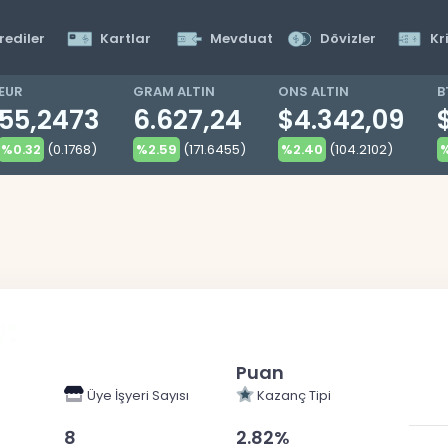
rediler
Kartlar
Mevduat
Dövizler
Kr
EUR
GRAM ALTIN
ONS ALTIN
B
55,2473
6.627,24
$4.342,09
%0.32
(0.1768)
%2.59
(171.6455)
%2.40
(104.2102)
%
Puan
Üye İşyeri Sayısı
Kazanç Tipi
8
2.82%