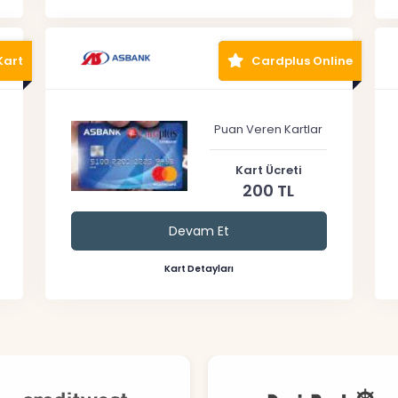
Kart
Cardplus Online
Puan Veren Kartlar
Kart Ücreti
200 TL
Devam Et
Kart Detayları