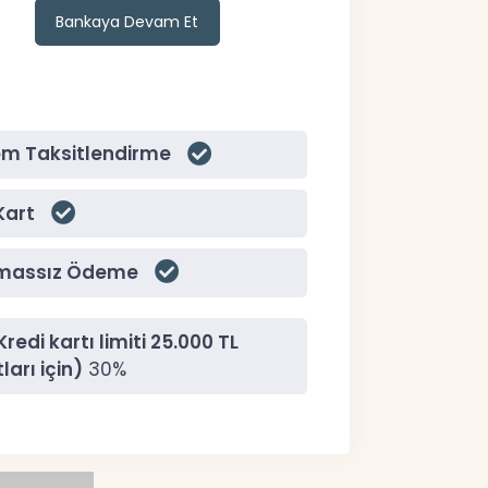
Bankaya Devam Et
em Taksitlendirme
Kart
massız Ödeme
edi kartı limiti 25.000 TL
ları için)
30%