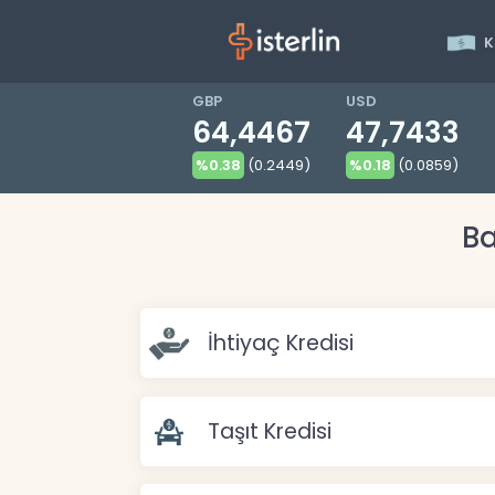
K
GBP
USD
64,4467
47,7433
%0.38
(0.2449)
%0.18
(0.0859)
Ba
İhtiyaç Kredisi
Taşıt Kredisi