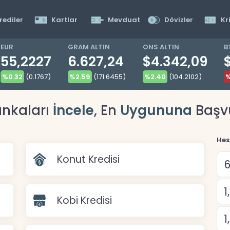
rediler
Kartlar
Mevduat
Dövizler
Kr
EUR
GRAM ALTIN
ONS ALTIN
B
55,2227
6.627,24
$4.342,09
%0.32
(0.1767)
%2.59
(171.6455)
%2.40
(104.2102)
%
nkaları
İncele
, En
Uygununa
Başv
Hes
Konut Kredisi
Kobi Kredisi