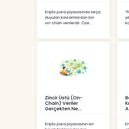
Kripto
İç
Kripto para piyasasında sıkça
“F
duyulan kavramlardan biri
yı
on-chain verilerdir. Öze...
ka
Zincir Üstü (On-
B
Chain) Veriler
K
Gerçekten Ne
A
Anlatır?
Kr
Kripto
Kripto para piyasasının en
En