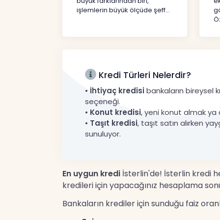
büyük farklarından biri,
e
işlemlerin büyük ölçüde şeff...
gö
Öz
Kredi Türleri Nelerdir?
•
İhtiyaç kredisi
bankaların bireysel kr
seçeneği.
•
Konut kredisi
, yeni konut almak ya 
•
Taşıt kredisi
, taşıt satın alırken yay
sunuluyor.
En uygun kredi
İsterlin'de! İsterlin kredi
kredileri için yapacağınız hesaplama sonu
Bankaların krediler için sunduğu faiz ora