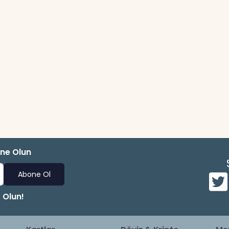
one Olun
Abone Ol
 Olun!