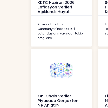
KKTC Haziran 2026
S
Enflasyon Verileri
H
Açıklandı: Hayat
K
Pahalılığı Yükselişini
P
Sür
3
Kuzey Kıbrıs Türk
T
Haberler
H
Cumhuriyeti'nde (KKTC)
B
vatandaşların yakından takip
ya
ettiği eko...
On-Chain Veriler
F
Piyasada Gerçekten
N
Ne Anlatır?
A