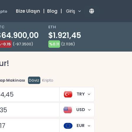
Bize Ulaşın
|
Blog
|
Giriş
ipto
TC
ETH
$64.900,00
$1.921,45
-0.15
(-97.3500)
%0.11
(2.1136)
ur!
ap Makinası
Döviz
Kripto
TRY
USD
EUR