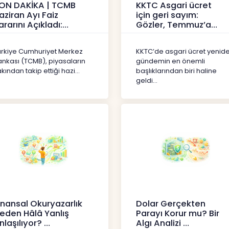
ON DAKİKA | TCMB
KKTC Asgari ücret
aziran Ayı Faiz
için geri sayım:
ararını Açıkladı:
Gözler, Temmuz’a
olitika Faizi Yüzde
yansıması beklenen
7’de
artışta
ürkiye Cumhuriyet Merkez
KKTC’de asgari ücret yenid
aberler
Haberler
ankası (TCMB), piyasaların
gündemin en önemli
kından takip ettiği hazi...
başlıklarından biri haline
geldi...
inansal Okuryazarlık
Dolar Gerçekten
eden Hâlâ Yanlış
Parayı Korur mu? Bir
nlaşılıyor?
Algı Analizi