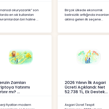
erikler
İçerikler
inansal okuryazarlık” son
Birçok ülkede ekonomik
llarda en sık kullanılan
belirsizlik arttığında insanlar
vramlardan biri haline ...
aklına gelen ilk seçene...
enzin Zamları
2026 Yılının İlk Asgari
riptoya Yatırımı
Ücreti Açıklandı: Net
rtırır mı?
52.738 TL, Ek Destek
Tartışma Yara
ipto
Haberler
erji fiyatları modern
Asgari Ücret Tespit