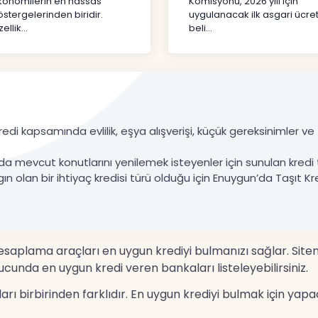
konomilerin en hassas
Komisyonu, 2026 yılı için
stergelerinden biridir.
uygulanacak ilk asgari ücret
ellik...
beli...
edi kapsamında evlilik, eşya alışverişi, küçük gereksinimler ve ta
da mevcut konutlarını yenilemek isteyenler için sunulan kredi 
gın olan bir ihtiyaç kredisi türü olduğu için Enuygun’da Taşıt Kre
 hesaplama araçları en uygun krediyi bulmanızı sağlar. Site
cunda en uygun kredi veren bankaları listeleyebilirsiniz.
nları birbirinden farklıdır. En uygun krediyi bulmak için 