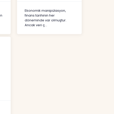
Şekil Değiştirdi?
İçerikler
Ekonomik manipülasyon,
ın
finans tarihinin her
döneminde var olmuştur.
Ancak veri ç...