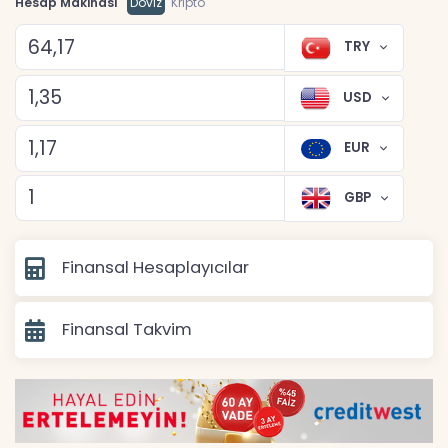
Hesap Makinası
Döviz
Kripto
TRY
USD
EUR
GBP
Finansal Hesaplayıcılar
Finansal Takvim