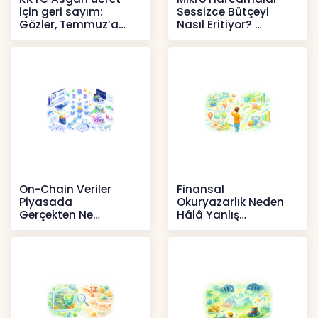
için geri sayım:
Sessizce Bütçeyi
Gözler, Temmuz’a
Nasıl Eritiyor?
yansıması beklenen
İçerikler
artışta
Haberler
On-Chain Veriler
Finansal
Piyasada
Okuryazarlık Neden
Gerçekten Ne
Hâlâ Yanlış
Anlatır?
Anlaşılıyor?
Kripto
İçerikler