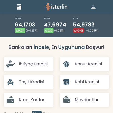
Giriş
Bize Ulaşın
|
Blog
|
GBP
USD
EUR
64,1703
47,6974
54,9783
%0.04
(0.0257)
%0.17
(0.0811)
%-0.01
(-0.0055)
Bankaları
İncele
, En
Uygununa
Başvur!
İhtiyaç Kredisi
Konut Kredisi
Taşıt Kredisi
Kobi Kredisi
Kredi Kartları
Mevduatlar