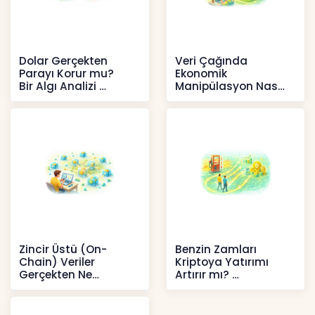
Dolar Gerçekten
Veri Çağında
Parayı Korur mu?
Ekonomik
Bir Algı Analizi
Manipülasyon Nasıl
Şekil Değiştirdi?
İçerikler
İçerikler
Zincir Üstü (On-
Benzin Zamları
Chain) Veriler
Kriptoya Yatırımı
Gerçekten Ne
Artırır mı?
Anlatır?
Kripto
Kripto