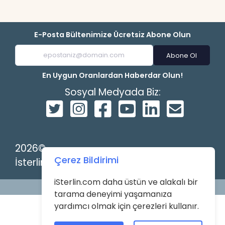
E-Posta Bültenimize Ücretsiz Abone Olun
Abone Ol
En Uygun Oranlardan Haberdar Olun!
Sosyal Medyada Biz:
2026©
Çerez Bildirimi
İsterlin
iSterlin.com daha üstün ve alakalı bir
Powered by
tarama deneyimi yaşamanıza
yardımcı olmak için çerezleri kullanır.