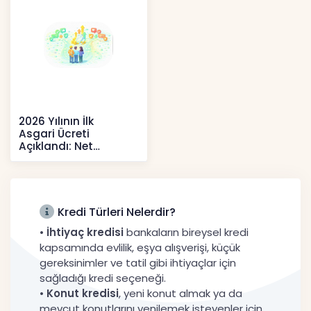
2026 Yılının İlk
Asgari Ücreti
Açıklandı: Net
52.738 TL, Ek Destek
Tartışma Yara
Haberler
Kredi Türleri Nelerdir?
•
İhtiyaç kredisi
bankaların bireysel kredi
kapsamında evlilik, eşya alışverişi, küçük
gereksinimler ve tatil gibi ihtiyaçlar için
sağladığı kredi seçeneği.
•
Konut kredisi
, yeni konut almak ya da
mevcut konutlarını yenilemek isteyenler için