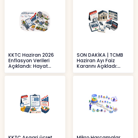
KKTC Haziran 2026
SON DAKİKA | TCMB
Enflasyon Verileri
Haziran Ayı Faiz
Açıklandı: Hayat
Kararını Açıkladı:
Pahalılığı Yükselişini
Politika Faizi Yüzde
Sür
37’de
Haberler
Haberler
KKTC Asgari ücret
Mikro Harcamalar