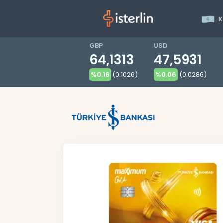
K
GBP
USD
64,1313
47,5931
%0.16
(0.1026)
%0.06
(0.0286)