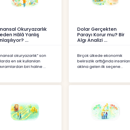
inansal Okuryazarlık
Dolar Gerçekten
eden Hâlâ Yanlış
Parayı Korur mu? Bir
nlaşılıyor?
Algı Analizi
erikler
İçerikler
inansal okuryazarlık” son
Birçok ülkede ekonomik
llarda en sık kullanılan
belirsizlik arttığında insanlar
vramlardan biri haline ...
aklına gelen ilk seçene...