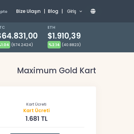
Bize Ulaşın
|
Blog
|
Giriş
ipto
TC
ETH
$64.831,00
$1.910,39
1.04
(674.2424)
%2.14
(40.8823)
Maximum Gold Kart
Kart Ücreti
Kart Ücreti
1.681 TL