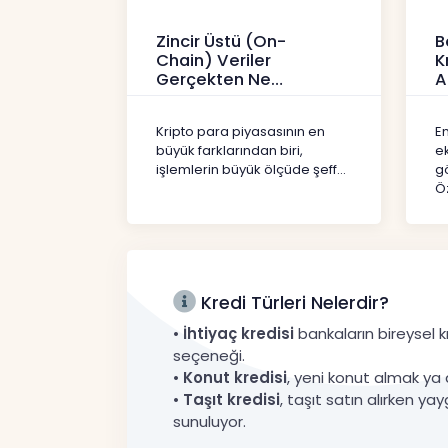
Zincir Üstü (On-
B
Chain) Veriler
K
Gerçekten Ne
A
Anlatır?
Kr
Kripto
Kripto para piyasasının en
En
büyük farklarından biri,
e
işlemlerin büyük ölçüde şeff...
gö
Öz
Kredi Türleri Nelerdir?
•
İhtiyaç kredisi
bankaların bireysel kr
seçeneği.
•
Konut kredisi
, yeni konut almak ya 
•
Taşıt kredisi
, taşıt satın alırken yay
sunuluyor.