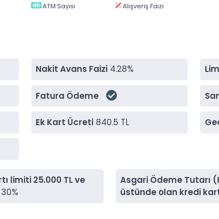
ATM Sayısı
Alışveriş Faizi
Nakit Avans Faizi
4.28%
Lim
Fatura Ödeme
San
Ek Kart Ücreti
840.5 TL
Gec
ı limiti 25.000 TL ve
Asgari Ödeme Tutarı (Kr
30%
üstünde olan kredi kart