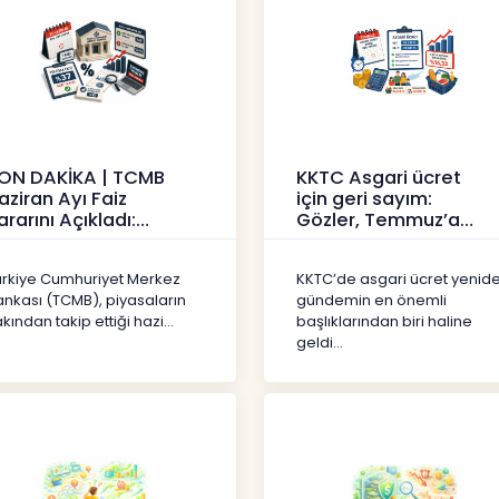
ON DAKİKA | TCMB
KKTC Asgari ücret
aziran Ayı Faiz
için geri sayım:
ararını Açıkladı:
Gözler, Temmuz’a
olitika Faizi Yüzde
yansıması beklenen
7’de
artışta
ürkiye Cumhuriyet Merkez
KKTC’de asgari ücret yenid
aberler
Haberler
ankası (TCMB), piyasaların
gündemin en önemli
kından takip ettiği hazi...
başlıklarından biri haline
geldi...