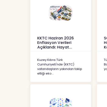
KKTC Haziran 2026
S
Enflasyon Verileri
H
Açıklandı: Hayat
K
Pahalılığı Yükselişini
P
Sür
3
Kuzey Kıbrıs Türk
T
Haberler
H
Cumhuriyeti'nde (KKTC)
B
vatandaşların yakından takip
ya
ettiği eko...