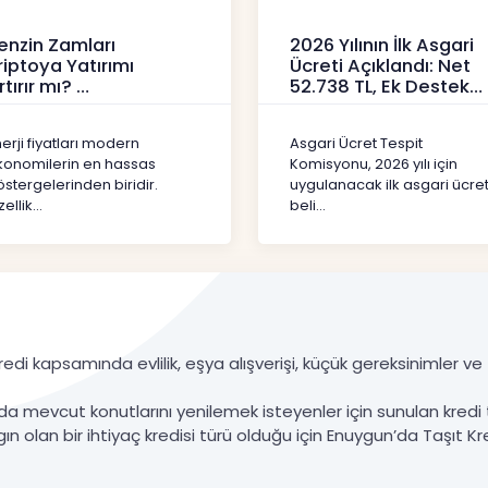
enzin Zamları
2026 Yılının İlk Asgari
riptoya Yatırımı
Ücreti Açıklandı: Net
rtırır mı?
52.738 TL, Ek Destek
Tartışma Yara
ipto
Haberler
erji fiyatları modern
Asgari Ücret Tespit
konomilerin en hassas
Komisyonu, 2026 yılı için
stergelerinden biridir.
uygulanacak ilk asgari ücret
ellik...
beli...
edi kapsamında evlilik, eşya alışverişi, küçük gereksinimler ve ta
da mevcut konutlarını yenilemek isteyenler için sunulan kredi 
gın olan bir ihtiyaç kredisi türü olduğu için Enuygun’da Taşıt Kre