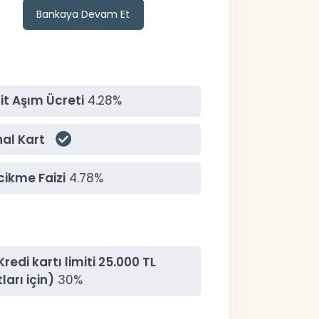
Bankaya Devam Et
it Aşım Ücreti
4.28%
al Kart
ikme Faizi
4.78%
edi kartı limiti 25.000 TL
ları için)
30%