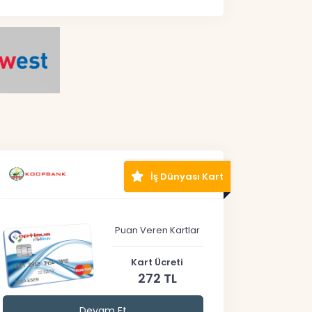
İş Dünyası Kart
Puan Veren Kartlar
Kart Ücreti
272 TL
Devam Et