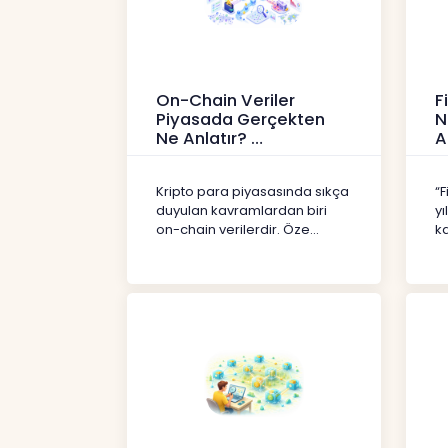
On-Chain Veriler
F
Piyasada Gerçekten
N
Ne Anlatır?
A
Kripto
İç
Kripto para piyasasında sıkça
“F
duyulan kavramlardan biri
yı
on-chain verilerdir. Öze...
ka