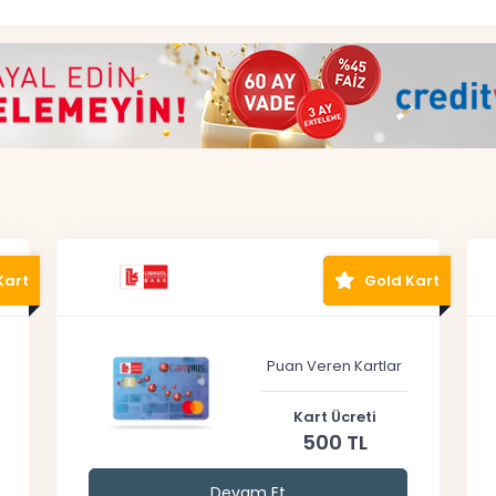
Kart
Gold Kart
Puan Veren Kartlar
Kart Ücreti
500 TL
Devam Et