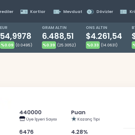
rediler
Kartlar
Mevduat
Dövizler
Kr
EUR
GRAM ALTIN
ONS ALTIN
B
54,9978
6.488,51
$4.261,54
%0.09
(0.0495)
%0.39
(25.3052)
%0.33
(14.0631)
%
440000
Puan
Üye İşyeri Sayısı
Kazanç Tipi
6476
4.28%