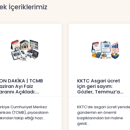
ek İçeriklerimiz
ON DAKİKA | TCMB
KKTC Asgari ücret
aziran Ayı Faiz
için geri sayım:
ararını Açıkladı:
Gözler, Temmuz’a
olitika Faizi Yüzde
yansıması beklenen
7’de
artışta
ürkiye Cumhuriyet Merkez
KKTC’de asgari ücret yenid
aberler
Haberler
ankası (TCMB), piyasaların
gündemin en önemli
kından takip ettiği hazi...
başlıklarından biri haline
geldi...