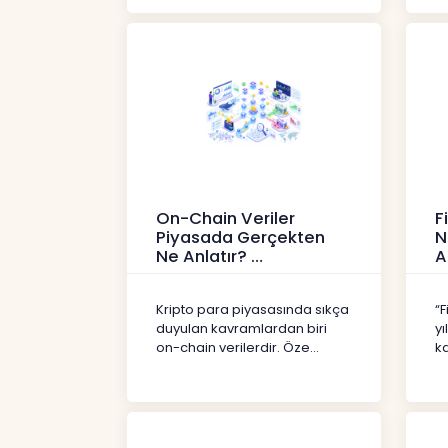
On-Chain Veriler
F
Piyasada Gerçekten
N
Ne Anlatır?
A
Kripto
İç
Kripto para piyasasında sıkça
“F
duyulan kavramlardan biri
yı
on-chain verilerdir. Öze...
ka