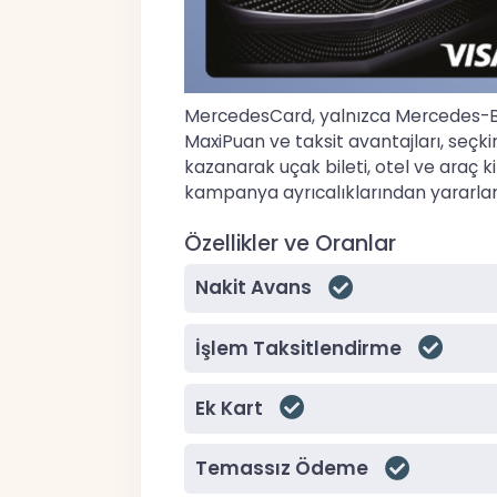
MercedesCard, yalnızca Mercedes-Benz
MaxiPuan ve taksit avantajları, seçk
kazanarak uçak bileti, otel ve araç 
kampanya ayrıcalıklarından yararlanabi
Özellikler ve Oranlar
Nakit Avans
İşlem Taksitlendirme
Ek Kart
Temassız Ödeme