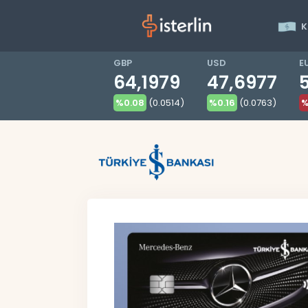
K
GBP
USD
E
64,1979
47,6977
%0.08
(0.0514)
%0.16
(0.0763)
%