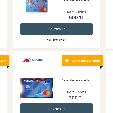
Puan Veren Kartlar
Kart Ücreti
500 TL
Devam Et
Kart Detayları
Kart
Cardplus Online
Puan Veren Kartlar
Kart Ücreti
200 TL
Devam Et