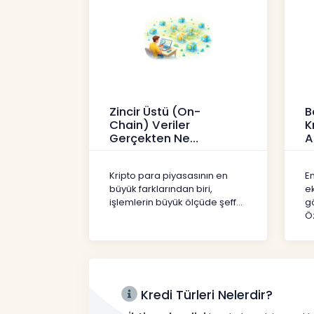
Zincir Üstü (On-
B
Chain) Veriler
K
Gerçekten Ne
A
Anlatır?
Kr
Kripto
Kripto para piyasasının en
En
büyük farklarından biri,
e
işlemlerin büyük ölçüde şeff...
gö
Öz
Kredi Türleri Nelerdir?