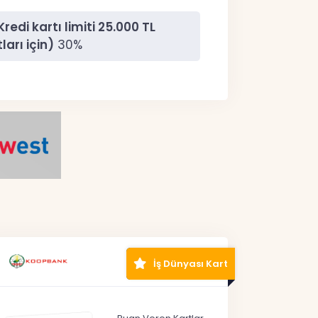
edi kartı limiti 25.000 TL
ları için)
30%
İş Dünyası Kart