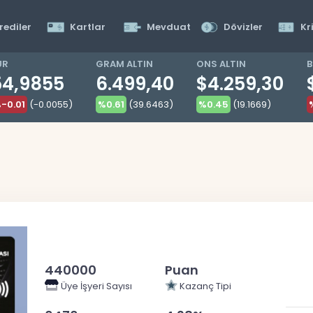
rediler
Kartlar
Mevduat
Dövizler
Kr
UR
GRAM ALTIN
ONS ALTIN
B
54,9855
6.499,40
$4.259,30
-0.01
(-0.0055)
%0.61
(39.6463)
%0.45
(19.1669)
440000
Puan
Üye İşyeri Sayısı
Kazanç Tipi