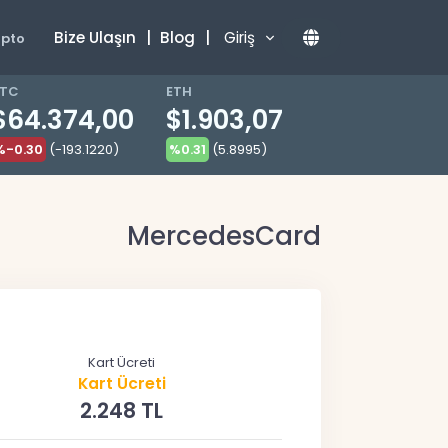
Bize Ulaşın
|
Blog
|
Giriş
ipto
TC
ETH
$64.374,00
$1.903,07
%-0.30
(-193.1220)
%0.31
(5.8995)
MercedesCard
Kart Ücreti
Kart Ücreti
2.248 TL