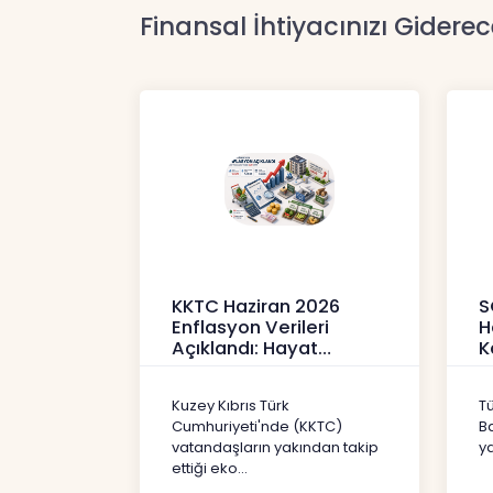
Finansal İhtiyacınızı Giderec
KKTC Haziran 2026
S
Enflasyon Verileri
H
Açıklandı: Hayat
K
Pahalılığı Yükselişini
P
Sür
3
Kuzey Kıbrıs Türk
T
Haberler
H
Cumhuriyeti'nde (KKTC)
B
vatandaşların yakından takip
ya
ettiği eko...