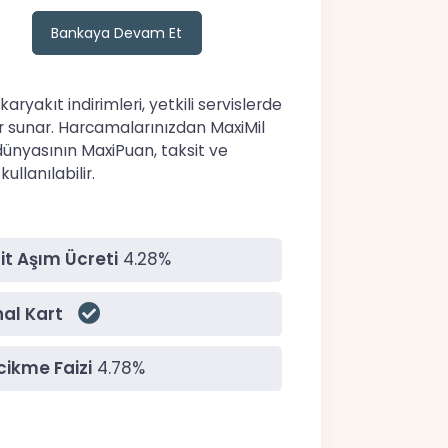
Bankaya Devam Et
akıt indirimleri, yetkili servislerde
ar sunar. Harcamalarınızdan MaxiMil
dünyasının MaxiPuan, taksit ve
ullanılabilir.
it Aşım Ücreti
4.28%
al Kart
ikme Faizi
4.78%