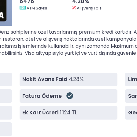
6476
4.28%
ATM Sayısı
Alışveriş Faizi
 sahiplerine özel tasarlanmış premium kredi kartıdır. Akary
in restoran, otel ve alışveriş noktalarında özel kampanyal
kiralama işlemlerinde kullanabilir, aynı zamanda Maximum 
lirsiniz. Visa altyapısıyla yurt içi ve yurt dışında güvenle k
Nakit Avans Faizi
4.28%
Lim
Fatura Ödeme
San
Ek Kart Ücreti
1.124 TL
Gec