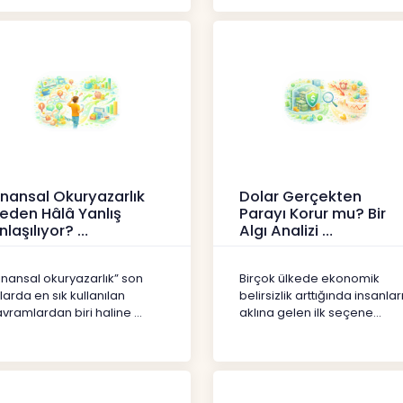
inansal Okuryazarlık
Dolar Gerçekten
eden Hâlâ Yanlış
Parayı Korur mu? Bir
nlaşılıyor?
Algı Analizi
erikler
İçerikler
inansal okuryazarlık” son
Birçok ülkede ekonomik
llarda en sık kullanılan
belirsizlik arttığında insanlar
vramlardan biri haline ...
aklına gelen ilk seçene...