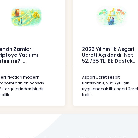
enzin Zamları
2026 Yılının İlk Asgari
riptoya Yatırımı
Ücreti Açıklandı: Net
rtırır mı?
52.738 TL, Ek Destek
Tartışma Yara
ipto
Haberler
erji fiyatları modern
Asgari Ücret Tespit
konomilerin en hassas
Komisyonu, 2026 yılı için
stergelerinden biridir.
uygulanacak ilk asgari ücret
ellik...
beli...