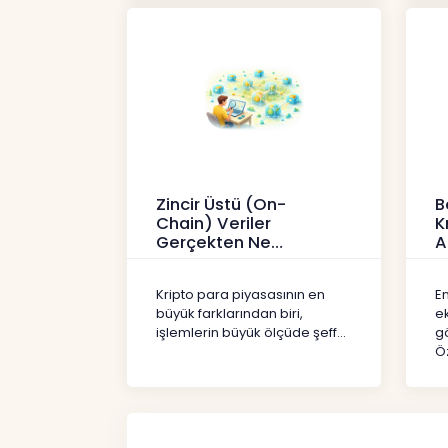
Zincir Üstü (On-
B
Chain) Veriler
K
Gerçekten Ne
A
Anlatır?
Kr
Kripto
Kripto para piyasasının en
En
büyük farklarından biri,
e
işlemlerin büyük ölçüde şeff...
gö
Öz