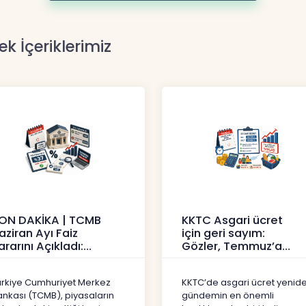
ek İçeriklerimiz
ON DAKİKA | TCMB
KKTC Asgari ücret
aziran Ayı Faiz
için geri sayım:
ararını Açıkladı:
Gözler, Temmuz’a
olitika Faizi Yüzde
yansıması beklenen
7’de
artışta
ürkiye Cumhuriyet Merkez
KKTC’de asgari ücret yenid
aberler
Haberler
ankası (TCMB), piyasaların
gündemin en önemli