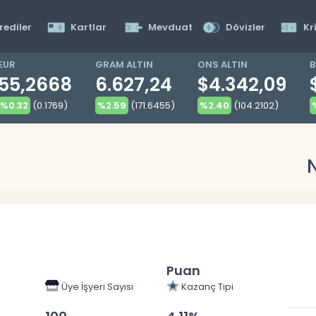
rediler
Kartlar
Mevduat
Dövizler
Kr
EUR
GRAM ALTIN
ONS ALTIN
B
55,2668
6.627,24
$4.342,09
%0.32
(0.1769)
%2.59
(171.6455)
%2.40
(104.2102)
Puan
Üye İşyeri Sayısı
Kazanç Tipi