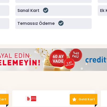
Sanal Kart
Ek 
Temassız Ödeme
Kart
Gold Kart