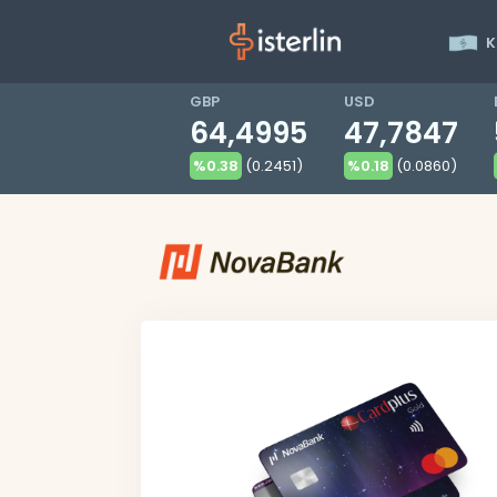
K
GBP
USD
64,4995
47,7847
%0.38
(0.2451)
%0.18
(0.0860)