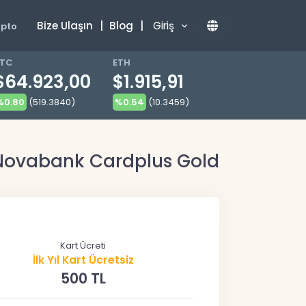
Bize Ulaşın
|
Blog
|
Giriş
ipto
TC
ETH
$64.923,00
$1.915,91
%0.80
(519.3840)
%0.54
(10.3459)
Novabank Cardplus Gold
Kart Ücreti
İlk Yıl Kart Ücretsiz
500 TL