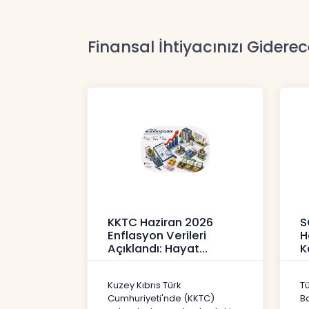
Finansal İhtiyacınızı Giderec
KKTC Haziran 2026
S
Enflasyon Verileri
H
Açıklandı: Hayat
K
Pahalılığı Yükselişini
P
Sür
3
Kuzey Kıbrıs Türk
T
Haberler
H
Cumhuriyeti'nde (KKTC)
B