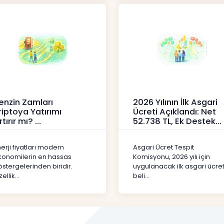
enzin Zamları
2026 Yılının İlk Asgari
riptoya Yatırımı
Ücreti Açıklandı: Net
rtırır mı?
52.738 TL, Ek Destek
Tartışma Yara
ipto
Haberler
erji fiyatları modern
Asgari Ücret Tespit
konomilerin en hassas
Komisyonu, 2026 yılı için
stergelerinden biridir.
uygulanacak ilk asgari ücret
ellik...
beli...