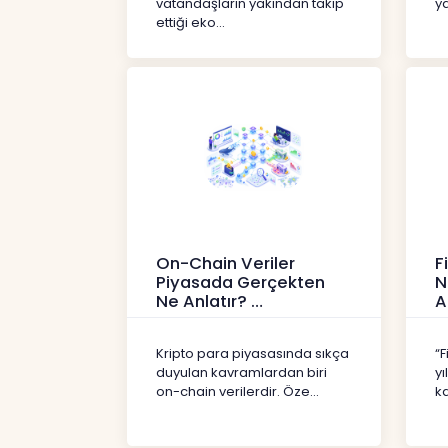
vatandaşların yakından takip
ya
ettiği eko...
On-Chain Veriler
F
Piyasada Gerçekten
N
Ne Anlatır?
A
Kripto
İç
Kripto para piyasasında sıkça
“F
duyulan kavramlardan biri
yı
on-chain verilerdir. Öze...
ka