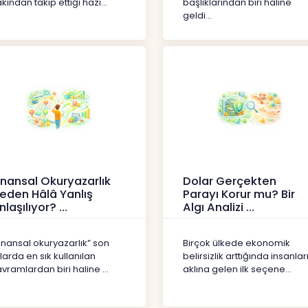
kından takip ettiği hazi...
başlıklarından biri haline
geldi...
inansal Okuryazarlık
Dolar Gerçekten
eden Hâlâ Yanlış
Parayı Korur mu? Bir
nlaşılıyor?
Algı Analizi
erikler
İçerikler
inansal okuryazarlık” son
Birçok ülkede ekonomik
llarda en sık kullanılan
belirsizlik arttığında insanlar
vramlardan biri haline ...
aklına gelen ilk seçene...