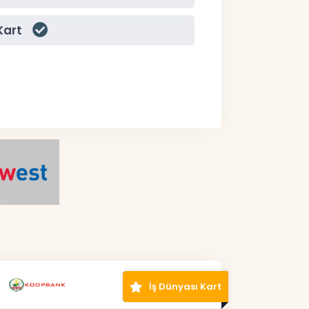
Kart
İş Dünyası Kart