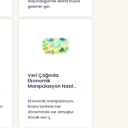
düşündüğünde aklına büyük
giderler gel...
Veri Çağında
Ekonomik
Manipülasyon Nasıl
Şekil Değiştirdi?
İçerikler
Ekonomik manipülasyon,
ın
finans tarihinin her
döneminde var olmuştur.
Ancak veri ç...