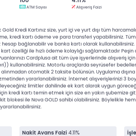
100
4.11%
ATM Sayısı
Alışveriş Faizi
d Kredi Kartınız size, yurt içi ve yurt dışı tüm harcamala
, kredi kartı ödeme ve para transferi yapabilirsiniz. Tüm 
 hesap bağlanabilir ve banka kartı olarak kullanabilirsiniz. Y
 kart özelliği ile hızlı ödeme kolaylığı sağlamaktadır Peşin 
 Puanlarınızı Cardplusa ait tüm üye işyerlerinde alışveriş i
i)) kullanabilirsiniz. Motorlu araçlarda seyrüsefer bedelle
lınmadan otomatik 2 taksite bölünsün. Uygulama dışına yeni
zmetinden yararlanabilirsiniz. İnternet alışverişlerinizi 3 b
yeceğiniz limitler dahilinde ek kart alarak uygun göreceğiniz 
in kredi kartı temin etmek için size en yakın şubemize git
it blokesi ile Nova GOLD sahibi olabilirsiniz. Böylelikle hem 
ararlanabilirsiniz.
Nakit Avans Faizi
4.11%
İşl