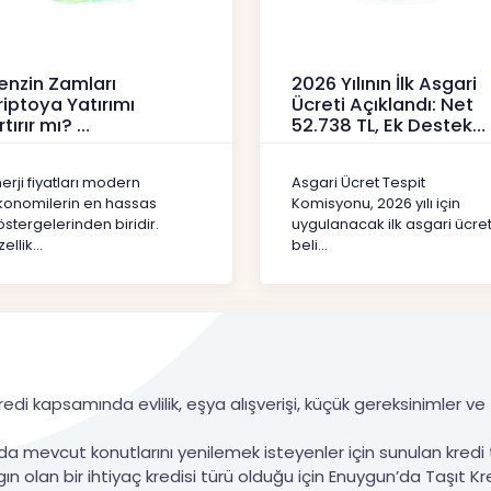
enzin Zamları
2026 Yılının İlk Asgari
riptoya Yatırımı
Ücreti Açıklandı: Net
rtırır mı?
52.738 TL, Ek Destek
Tartışma Yara
ipto
Haberler
erji fiyatları modern
Asgari Ücret Tespit
konomilerin en hassas
Komisyonu, 2026 yılı için
stergelerinden biridir.
uygulanacak ilk asgari ücret
ellik...
beli...
edi kapsamında evlilik, eşya alışverişi, küçük gereksinimler ve ta
da mevcut konutlarını yenilemek isteyenler için sunulan kredi 
gın olan bir ihtiyaç kredisi türü olduğu için Enuygun’da Taşıt Kre