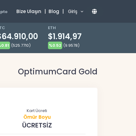
Bize Ulaşın
|
Blog
|
Giriş
ipto
TC
ETH
$64.910,00
$1.914,97
0.81
(525.7710)
%0.52
(9.9578)
OptimumCard Gold
Kart Ücreti
Ömür Boyu
ÜCRETSİZ