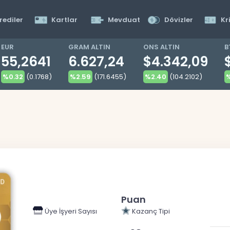
rediler
Kartlar
Mevduat
Dövizler
Kr
EUR
GRAM ALTIN
ONS ALTIN
B
55,2641
6.627,24
$4.342,09
%0.32
(0.1768)
%2.59
(171.6455)
%2.40
(104.2102)
%
Puan
Üye İşyeri Sayısı
Kazanç Tipi