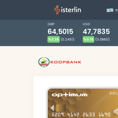
K
GBP
USD
64,5015
47,7835
%0.38
(0.2451)
%0.18
(0.0860)