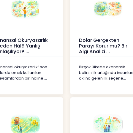
inansal Okuryazarlık
Dolar Gerçekten
eden Hâlâ Yanlış
Parayı Korur mu? Bir
nlaşılıyor?
Algı Analizi
erikler
İçerikler
inansal okuryazarlık” son
Birçok ülkede ekonomik
llarda en sık kullanılan
belirsizlik arttığında insanlar
vramlardan biri haline ...
aklına gelen ilk seçene...