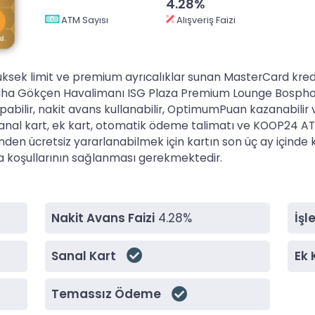
4.28%
ATM Sayısı
Alışveriş Faizi
ek limit ve premium ayrıcalıklar sunan MasterCard kredi
biha Gökçen Havalimanı ISG Plaza Premium Lounge Bosphorus
 yapabilir, nakit avans kullanabilir, OptimumPuan kazanabil
 sanal kart, ek kart, otomatik ödeme talimatı ve KOOP24 
en ücretsiz yararlanabilmek için kartın son üç ay içinde 
a koşullarının sağlanması gerekmektedir.
Nakit Avans Faizi
4.28%
İşl
Sanal Kart
Ek 
Temassız Ödeme