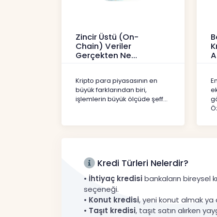
Zincir Üstü (On-
B
Chain) Veriler
K
Gerçekten Ne
A
Anlatır?
Kr
Kripto
Kripto para piyasasının en
En
büyük farklarından biri,
e
işlemlerin büyük ölçüde şeff...
gö
Öz
Kredi Türleri Nelerdir?
•
İhtiyaç kredisi
bankaların bireysel kr
seçeneği.
•
Konut kredisi
, yeni konut almak ya 
•
Taşıt kredisi
, taşıt satın alırken yay