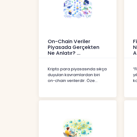
On-Chain Veriler
F
Piyasada Gerçekten
N
Ne Anlatır?
A
Kripto
İç
Kripto para piyasasında sıkça
“F
duyulan kavramlardan biri
yı
on-chain verilerdir. Öze...
ka