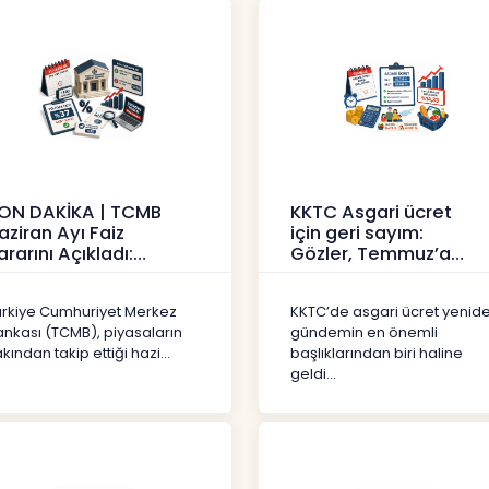
ON DAKİKA | TCMB
KKTC Asgari ücret
aziran Ayı Faiz
için geri sayım:
ararını Açıkladı:
Gözler, Temmuz’a
olitika Faizi Yüzde
yansıması beklenen
7’de
artışta
ürkiye Cumhuriyet Merkez
KKTC’de asgari ücret yenid
aberler
Haberler
ankası (TCMB), piyasaların
gündemin en önemli
kından takip ettiği hazi...
başlıklarından biri haline
geldi...