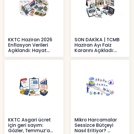
KKTC Haziran 2026
SON DAKİKA | TCMB
Enflasyon Verileri
Haziran Ayı Faiz
Açıklandı: Hayat
Kararını Açıkladı:
Pahalılığı Yükselişini
Politika Faizi Yüzde
Sür
37’de
Haberler
Haberler
KKTC Asgari ücret
Mikro Harcamalar
için geri sayım:
Sessizce Bütçeyi
Gözler, Temmuz’a
Nasıl Eritiyor?