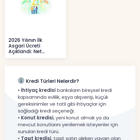
2026 Yılının İlk
Asgari Ücreti
Açıklandı: Net
52.738 TL, Ek Destek
Tartışma Yara
Haberler
Kredi Türleri Nelerdir?
•
İhtiyaç kredisi
bankaların bireysel kredi
kapsamında evlilik, eşya alışverişi, küçük
gereksinimler ve tatil gibi ihtiyaçlar için
sağladığı kredi seçeneği.
•
Konut kredisi
, yeni konut almak ya da
mevcut konutlarını yenilemek isteyenler için
sunulan kredi türü.
•
Taşıt kredisi
, taşıt satın alırken yaygın olan