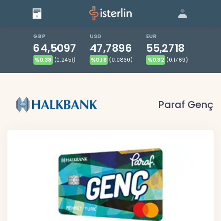
Giriş
Bize Ulaşın
|
Blog
|
GBP
USD
EUR
64,5097
47,7896
55,2718
%0.38
(0.2451)
%0.18
(0.0860)
%0.32
(0.1769)
Paraf Genç