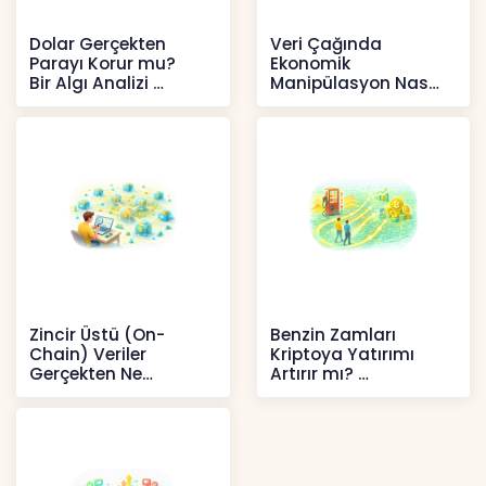
Dolar Gerçekten
Veri Çağında
Parayı Korur mu?
Ekonomik
Bir Algı Analizi
Manipülasyon Nasıl
Şekil Değiştirdi?
İçerikler
İçerikler
Zincir Üstü (On-
Benzin Zamları
Chain) Veriler
Kriptoya Yatırımı
Gerçekten Ne
Artırır mı?
Anlatır?
Kripto
Kripto