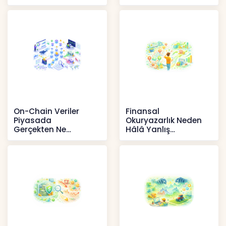
yansıması beklenen
İçerikler
artışta
Haberler
On-Chain Veriler
Finansal
Piyasada
Okuryazarlık Neden
Gerçekten Ne
Hâlâ Yanlış
Anlatır?
Anlaşılıyor?
Kripto
İçerikler