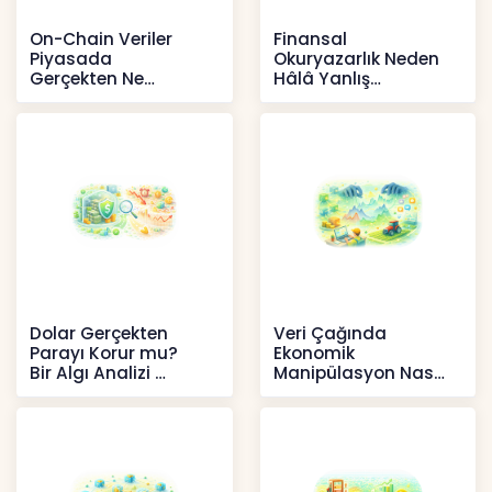
On-Chain Veriler
Finansal
Piyasada
Okuryazarlık Neden
Gerçekten Ne
Hâlâ Yanlış
Anlatır?
Anlaşılıyor?
Kripto
İçerikler
Dolar Gerçekten
Veri Çağında
Parayı Korur mu?
Ekonomik
Bir Algı Analizi
Manipülasyon Nasıl
Şekil Değiştirdi?
İçerikler
İçerikler