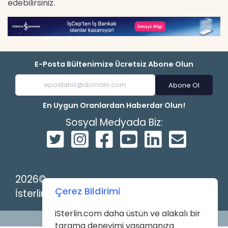
edebilirsiniz.
E-Posta Bültenimize Ücretsiz Abone Olun
Abone Ol
En Uygun Oranlardan Haberdar Olun!
Sosyal Medyada Biz:
2026©
Çerez Bildirimi
İsterlin
iSterlin.com daha üstün ve alakalı bir
Powered by
tarama deneyimi yaşamanıza