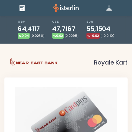
Giriş
Bize Ulaşın
|
Blog
|
GBP
USD
EUR
64,4117
47,7167
55,1504
%0.04
(0.0258)
%0.02
(0.0095)
%-0.02
(-0.0110)
Royale Kart