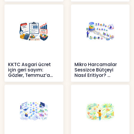
Pahalılığı Yükselişini
Politika Faizi Yüzde
Sür
37’de
Haberler
Haberler
KKTC Asgari ücret
Mikro Harcamalar
için geri sayım:
Sessizce Bütçeyi
Gözler, Temmuz’a
Nasıl Eritiyor?
yansıması beklenen
İçerikler
artışta
Haberler