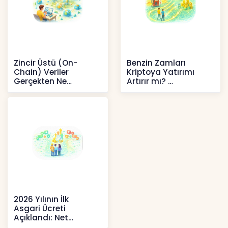
Zincir Üstü (On-
Benzin Zamları
Chain) Veriler
Kriptoya Yatırımı
Gerçekten Ne
Artırır mı?
Anlatır?
Kripto
Kripto
2026 Yılının İlk
Asgari Ücreti
Açıklandı: Net
52.738 TL, Ek Destek