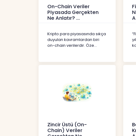
On-Chain Veriler
F
Piyasada Gerçekten
N
Ne Anlatır?
A
Kripto
İç
Kripto para piyasasında sıkça
“F
duyulan kavramlardan biri
yı
on-chain verilerdir. Öze...
ka
Zincir Üstü (On-
B
Chain) Veriler
K