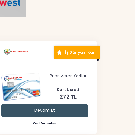
İş Dünyası Kart
Puan Veren Kartlar
Kart Ücreti
272 TL
Devam Et
Kart Detayları