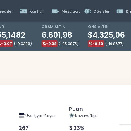
rediler
Kartlar
Mevduat
Dövizler
Kr
UR
GRAM ALTIN
ONS ALTIN
55,1482
6.601,98
$4.325,06
%-0.07
(-0.0386)
%-0.38
(-25.0875)
%-0.39
(-16.8677)
Puan
Üye İşyeri Sayısı
Kazanç Tipi
267
3.33%