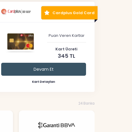
Cardplus Gold Card
Puan Veren Kartlar
Kart Ücreti
345 TL
Devam Et
Kart Detayları
24 Banka