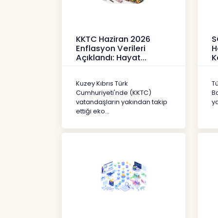
KKTC Haziran 2026
S
Enflasyon Verileri
H
Açıklandı: Hayat
K
Pahalılığı Yükselişini
P
Sür
3
Kuzey Kıbrıs Türk
T
Haberler
H
Cumhuriyeti'nde (KKTC)
B
vatandaşların yakından takip
ya
ettiği eko...