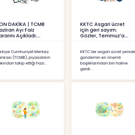
ON DAKİKA | TCMB
KKTC Asgari ücret
aziran Ayı Faiz
için geri sayım:
ararını Açıkladı:
Gözler, Temmuz’a
olitika Faizi Yüzde
yansıması beklenen
7’de
artışta
ürkiye Cumhuriyet Merkez
KKTC’de asgari ücret yenid
aberler
Haberler
ankası (TCMB), piyasaların
gündemin en önemli
kından takip ettiği hazi...
başlıklarından biri haline
geldi...