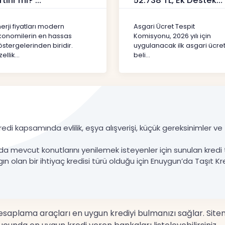
rtırır mı?
52.738 TL, Ek Destek
Tartışma Yara
ipto
Haberler
erji fiyatları modern
Asgari Ücret Tespit
konomilerin en hassas
Komisyonu, 2026 yılı için
stergelerinden biridir.
uygulanacak ilk asgari ücret
ellik...
beli...
edi kapsamında evlilik, eşya alışverişi, küçük gereksinimler ve ta
da mevcut konutlarını yenilemek isteyenler için sunulan kredi 
gın olan bir ihtiyaç kredisi türü olduğu için Enuygun’da Taşıt Kre
 hesaplama araçları en uygun krediyi bulmanızı sağlar. Site