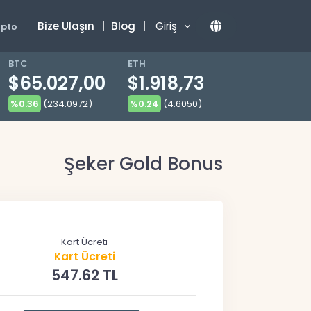
Bize Ulaşın
|
Blog
|
Giriş
ipto
BTC
ETH
$65.027,00
$1.918,73
%0.36
(234.0972)
%0.24
(4.6050)
Şeker Gold Bonus
Kart Ücreti
Kart Ücreti
547.62 TL