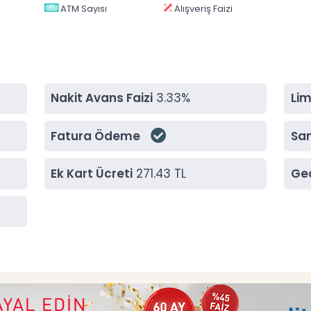
ATM Sayısı
Alışveriş Faizi
Nakit Avans Faizi
3.33%
Lim
Fatura Ödeme
San
Ek Kart Ücreti
271.43 TL
Gec