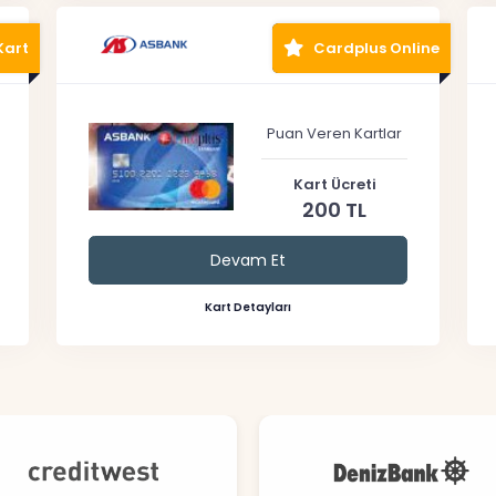
Kart
Cardplus Online
Puan Veren Kartlar
Kart Ücreti
200 TL
Devam Et
Kart Detayları