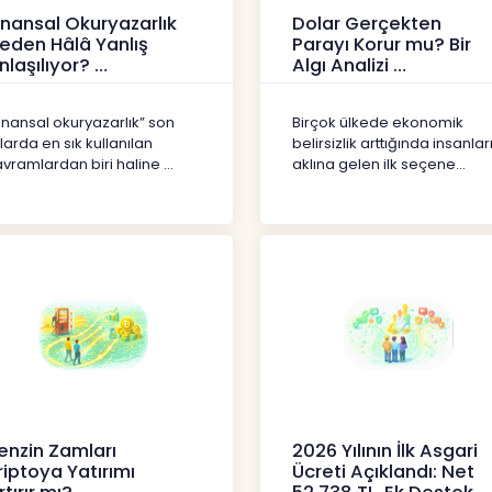
inansal Okuryazarlık
Dolar Gerçekten
eden Hâlâ Yanlış
Parayı Korur mu? Bir
nlaşılıyor?
Algı Analizi
erikler
İçerikler
inansal okuryazarlık” son
Birçok ülkede ekonomik
llarda en sık kullanılan
belirsizlik arttığında insanlar
vramlardan biri haline ...
aklına gelen ilk seçene...
enzin Zamları
2026 Yılının İlk Asgari
riptoya Yatırımı
Ücreti Açıklandı: Net