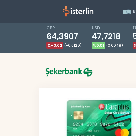
K
GBP
USD
E
64,3907
47,7218
%-0.02
(-0.0129)
%0.01
(0.0048)