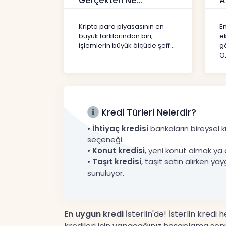
Gerçekten Ne
A
Anlatır?
Kr
Kripto
Kripto para piyasasının en
En
büyük farklarından biri,
e
işlemlerin büyük ölçüde şeff...
gö
Öz
Kredi Türleri Nelerdir?
•
İhtiyaç kredisi
bankaların bireysel kr
seçeneği.
•
Konut kredisi
, yeni konut almak ya 
•
Taşıt kredisi
, taşıt satın alırken yay
sunuluyor.
En uygun kredi
İsterlin'de! İsterlin kredi