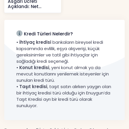
Asgari Ücreti
Açıklandı: Net
52.738 TL, Ek Destek
Tartışma Yara
Haberler
Kredi Türleri Nelerdir?
•
İhtiyaç kredisi
bankaların bireysel kredi
kapsamında evlilik, eşya alışverişi, küçük
gereksinimler ve tatil gibi ihtiyaçlar için
sağladığı kredi seçeneği.
•
Konut kredisi
, yeni konut almak ya da
mevcut konutlarını yenilemek isteyenler için
sunulan kredi türü.
•
Taşıt kredisi
, taşıt satın alırken yaygın olan
bir ihtiyaç kredisi türü olduğu için Enuygun’da
Taşıt Kredisi ayrı bir kredi türü olarak
sunuluyor.