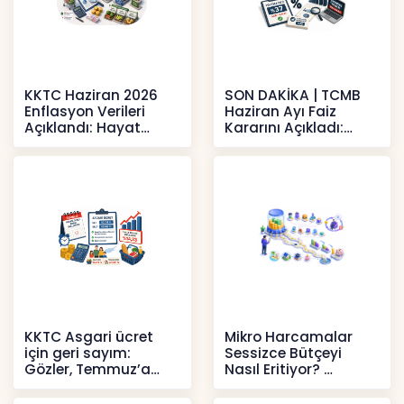
KKTC Haziran 2026
SON DAKİKA | TCMB
Enflasyon Verileri
Haziran Ayı Faiz
Açıklandı: Hayat
Kararını Açıkladı:
Pahalılığı Yükselişini
Politika Faizi Yüzde
Sür
37’de
Haberler
Haberler
KKTC Asgari ücret
Mikro Harcamalar
için geri sayım:
Sessizce Bütçeyi
Gözler, Temmuz’a
Nasıl Eritiyor?
yansıması beklenen
İçerikler
artışta