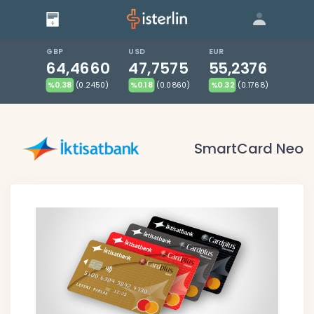
Giriş
Bize Ulaşın
|
Blog
|
GBP
USD
EUR
64,4660
47,7575
55,2376
%0.38
(0.2450)
%0.18
(0.0860)
%0.32
(0.1768)
SmartCard Neo