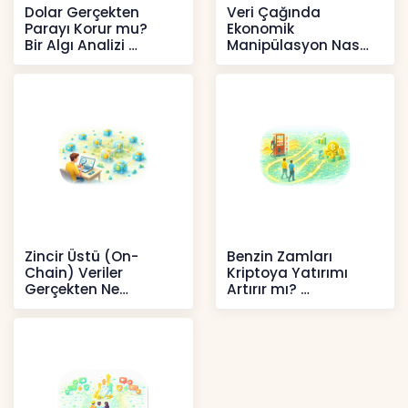
Dolar Gerçekten
Veri Çağında
Parayı Korur mu?
Ekonomik
Bir Algı Analizi
Manipülasyon Nasıl
Şekil Değiştirdi?
İçerikler
İçerikler
Zincir Üstü (On-
Benzin Zamları
Chain) Veriler
Kriptoya Yatırımı
Gerçekten Ne
Artırır mı?
Anlatır?
Kripto
Kripto