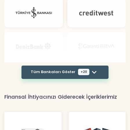
Tüm Bankaları Göster
+20
Finansal İhtiyacınızı Giderecek İçeriklerimiz