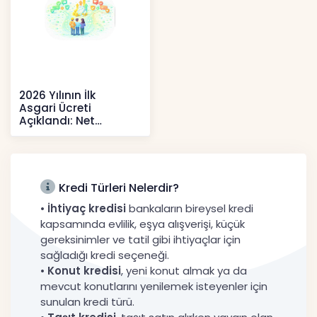
2026 Yılının İlk
Asgari Ücreti
Açıklandı: Net
52.738 TL, Ek Destek
Tartışma Yara
Haberler
Kredi Türleri Nelerdir?
•
İhtiyaç kredisi
bankaların bireysel kredi
kapsamında evlilik, eşya alışverişi, küçük
gereksinimler ve tatil gibi ihtiyaçlar için
sağladığı kredi seçeneği.
•
Konut kredisi
, yeni konut almak ya da
mevcut konutlarını yenilemek isteyenler için
sunulan kredi türü.