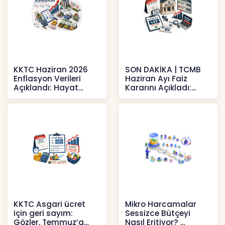
KKTC Haziran 2026
SON DAKİKA | TCMB
Enflasyon Verileri
Haziran Ayı Faiz
Açıklandı: Hayat
Kararını Açıkladı:
Pahalılığı Yükselişini
Politika Faizi Yüzde
Sür
37’de
Haberler
Haberler
KKTC Asgari ücret
Mikro Harcamalar
için geri sayım:
Sessizce Bütçeyi
Gözler, Temmuz’a
Nasıl Eritiyor?