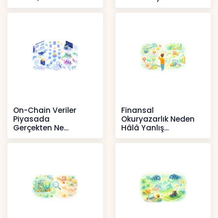
yansıması beklenen
İçerikler
artışta
Haberler
On-Chain Veriler
Finansal
Piyasada
Okuryazarlık Neden
Gerçekten Ne
Hâlâ Yanlış
Anlatır?
Anlaşılıyor?
Kripto
İçerikler