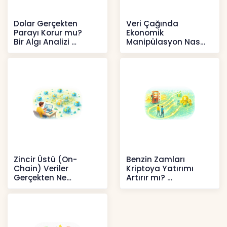
Dolar Gerçekten
Veri Çağında
Parayı Korur mu?
Ekonomik
Bir Algı Analizi
Manipülasyon Nasıl
Şekil Değiştirdi?
İçerikler
İçerikler
Zincir Üstü (On-
Benzin Zamları
Chain) Veriler
Kriptoya Yatırımı
Gerçekten Ne
Artırır mı?
Anlatır?
Kripto
Kripto