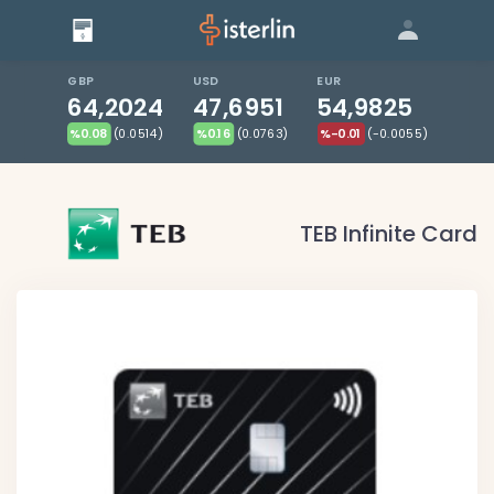
Giriş
Bize Ulaşın
|
Blog
|
GBP
USD
EUR
64,2024
47,6951
54,9825
%0.08
(0.0514)
%0.16
(0.0763)
%-0.01
(-0.0055)
TEB Infinite Card