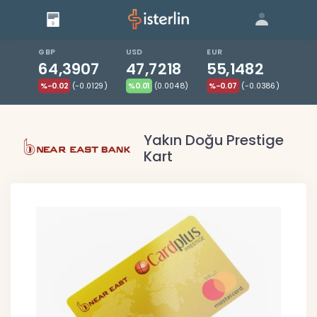
Giriş
Bize Ulaşın
|
Blog
|
GBP
USD
EUR
64,3907
47,7218
55,1482
%-0.02
(-0.0129)
%0.01
(0.0048)
%-0.07
(-0.0386)
Yakın Doğu Prestige
Kart