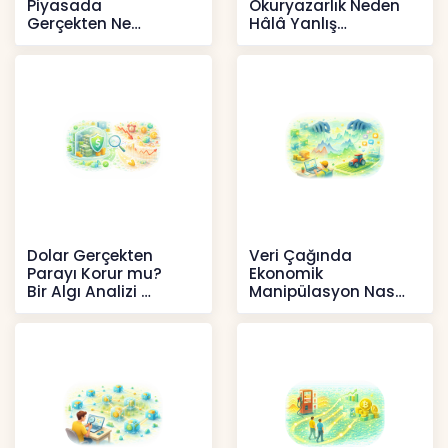
Piyasada
Okuryazarlık Neden
Gerçekten Ne
Hâlâ Yanlış
Anlatır?
Anlaşılıyor?
Kripto
İçerikler
Dolar Gerçekten
Veri Çağında
Parayı Korur mu?
Ekonomik
Bir Algı Analizi
Manipülasyon Nasıl
Şekil Değiştirdi?
İçerikler
İçerikler