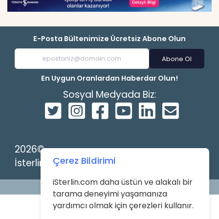
E-Posta Bültenimize Ücretsiz Abone Olun
Abone Ol
En Uygun Oranlardan Haberdar Olun!
Sosyal Medyada Biz:
2026©
Çerez Bildirimi
İsterlin
iSterlin.com daha üstün ve alakalı bir
Powered by
tarama deneyimi yaşamanıza
yardımcı olmak için çerezleri kullanır.