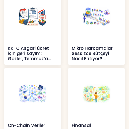
KKTC Asgari ücret
Mikro Harcamalar
için geri sayım:
Sessizce Bütçeyi
Gözler, Temmuz’a
Nasıl Eritiyor?
yansıması beklenen
İçerikler
artışta
Haberler
On-Chain Veriler
Finansal