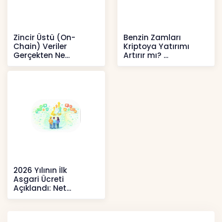
Zincir Üstü (On-
Benzin Zamları
Chain) Veriler
Kriptoya Yatırımı
Gerçekten Ne
Artırır mı?
Anlatır?
Kripto
Kripto
2026 Yılının İlk
Asgari Ücreti
Açıklandı: Net
52.738 TL, Ek Destek
Tartışma Yara
Haberler