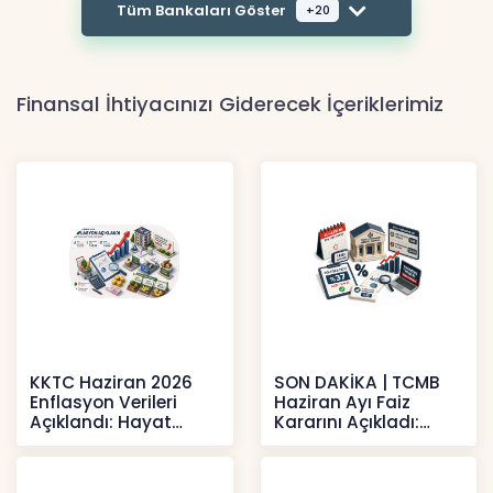
Tüm Bankaları Göster
+20
Finansal İhtiyacınızı Giderecek İçeriklerimiz
KKTC Haziran 2026
SON DAKİKA | TCMB
Enflasyon Verileri
Haziran Ayı Faiz
Açıklandı: Hayat
Kararını Açıkladı:
Pahalılığı Yükselişini
Politika Faizi Yüzde
Sür
37’de
Haberler
Haberler