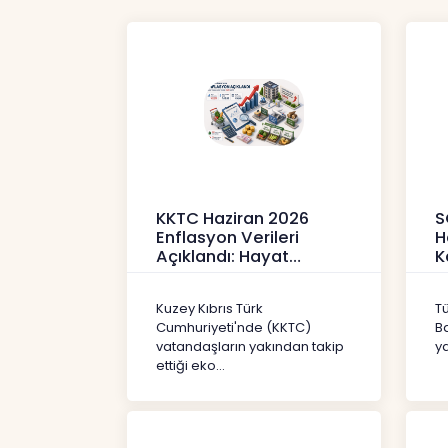
KKTC Haziran 2026
S
Enflasyon Verileri
H
Açıklandı: Hayat
K
Pahalılığı Yükselişini
P
Sür
3
Kuzey Kıbrıs Türk
T
Haberler
H
Cumhuriyeti'nde (KKTC)
B
vatandaşların yakından takip
ya
ettiği eko...