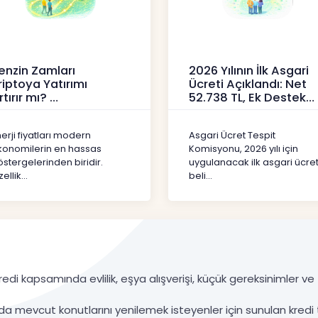
enzin Zamları
2026 Yılının İlk Asgari
riptoya Yatırımı
Ücreti Açıklandı: Net
rtırır mı?
52.738 TL, Ek Destek
Tartışma Yara
ipto
Haberler
erji fiyatları modern
Asgari Ücret Tespit
konomilerin en hassas
Komisyonu, 2026 yılı için
stergelerinden biridir.
uygulanacak ilk asgari ücret
ellik...
beli...
edi kapsamında evlilik, eşya alışverişi, küçük gereksinimler ve ta
da mevcut konutlarını yenilemek isteyenler için sunulan kredi 