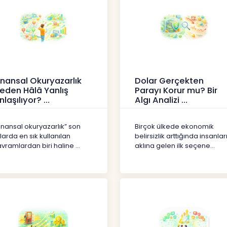
inansal Okuryazarlık
Dolar Gerçekten
eden Hâlâ Yanlış
Parayı Korur mu? Bir
nlaşılıyor?
Algı Analizi
erikler
İçerikler
inansal okuryazarlık” son
Birçok ülkede ekonomik
llarda en sık kullanılan
belirsizlik arttığında insanlar
vramlardan biri haline ...
aklına gelen ilk seçene...