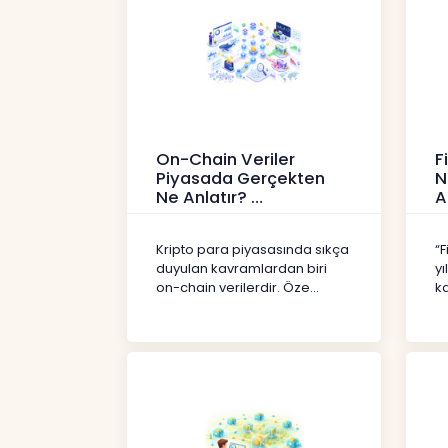
On-Chain Veriler
F
Piyasada Gerçekten
N
Ne Anlatır?
A
Kripto
İç
Kripto para piyasasında sıkça
“F
duyulan kavramlardan biri
yı
on-chain verilerdir. Öze...
ka