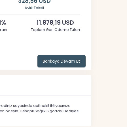
328,56 USD
Aylık Taksit
1%
11.878,19 USD
ranı
Toplam Geri Ödeme Tutarı
Bankaya Devam Et
rediniz sayesinde acil nakit ihtiyacınıza
den ödeyin. Hesaplı Sağlık Sigortası Hediyesi