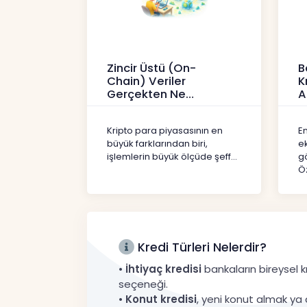
Zincir Üstü (On-
B
Chain) Veriler
K
Gerçekten Ne
A
Anlatır?
Kr
Kripto
Kripto para piyasasının en
En
büyük farklarından biri,
e
işlemlerin büyük ölçüde şeff...
gö
Öz
Kredi Türleri Nelerdir?
•
İhtiyaç kredisi
bankaların bireysel kr
seçeneği.
•
Konut kredisi
, yeni konut almak ya 