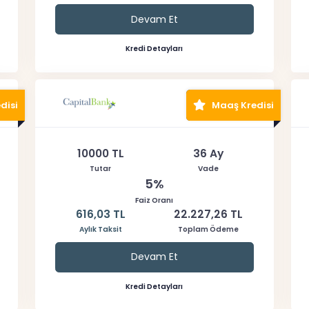
Devam Et
Kredi Detayları
disi
Maaş Kredisi
10000 TL
36 Ay
Tutar
Vade
5%
Faiz Oranı
616,03 TL
22.227,26 TL
Aylık Taksit
Toplam Ödeme
Devam Et
Kredi Detayları