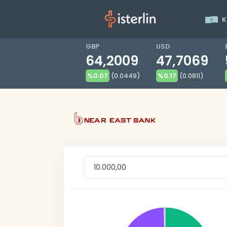
K
GBP
USD
64,2009
47,7069
%0.07
(0.0449)
%0.17
(0.0811)