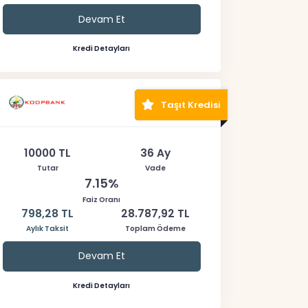
Devam Et
Kredi Detayları
Taşıt Kredisi
10000 TL
36 Ay
Tutar
Vade
7.15%
Faiz Oranı
798,28 TL
28.787,92 TL
Aylık Taksit
Toplam Ödeme
Devam Et
Kredi Detayları