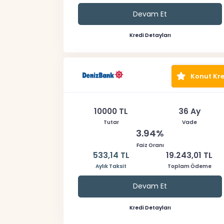
Devam Et
Kredi Detayları
Konut Kre
10000 TL
36 Ay
Tutar
Vade
3.94%
Faiz Oranı
533,14 TL
19.243,01 TL
Aylık Taksit
Toplam Ödeme
Devam Et
Kredi Detayları