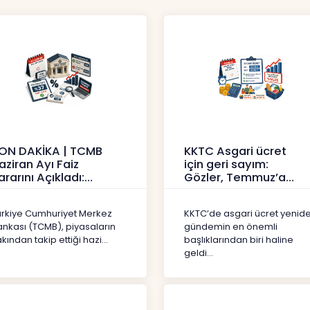
ON DAKİKA | TCMB
KKTC Asgari ücret
aziran Ayı Faiz
için geri sayım:
ararını Açıkladı:
Gözler, Temmuz’a
olitika Faizi Yüzde
yansıması beklenen
7’de
artışta
ürkiye Cumhuriyet Merkez
KKTC’de asgari ücret yenid
aberler
Haberler
ankası (TCMB), piyasaların
gündemin en önemli
kından takip ettiği hazi...
başlıklarından biri haline
geldi...