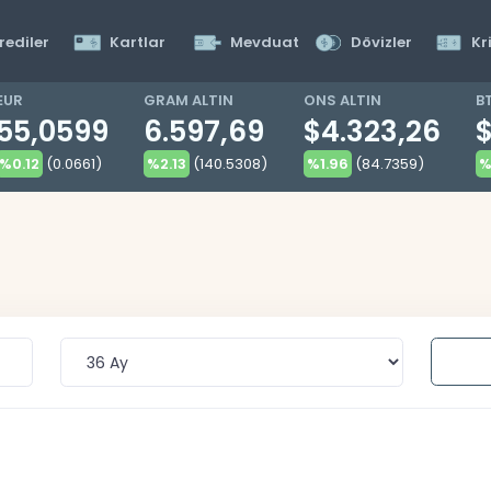
rediler
Kartlar
Mevduat
Dövizler
Kr
EUR
GRAM ALTIN
ONS ALTIN
B
55,0599
6.597,69
$4.323,26
%0.12
(0.0661)
%2.13
(140.5308)
%1.96
(84.7359)
%