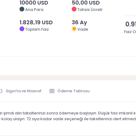
10000 USD
50,00 USD
Ana Para
Tahsis Ücreti
1.828,19 USD
36 Ay
0.9
Toplam Faiz
Vade
Faiz O
Sigorta ve Masraf
Ödeme Tablosu
i şimdi alın taksitlerinizi sonra ödemeye başlayın. Düşük faiz imkanlı k
e kolay ulaşın. 72 aya kadar vade seçeneği ile taksitlerinizi dert etme