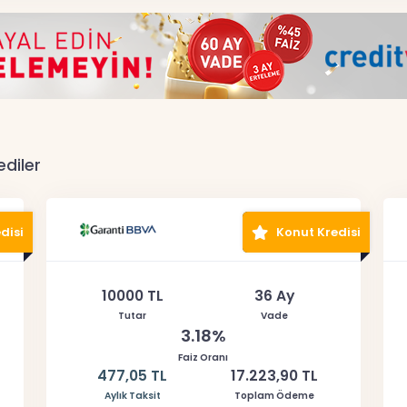
ediler
disi
Konut Kredisi
10000 TL
36 Ay
Tutar
Vade
3.18%
Faiz Oranı
477,05 TL
17.223,90 TL
Aylık Taksit
Toplam Ödeme