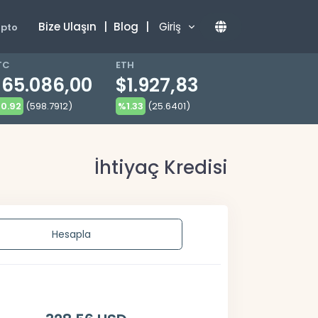
Bize Ulaşın
|
Blog
|
Giriş
ipto
TC
ETH
$65.086,00
$1.927,83
0.92
(598.7912)
%1.33
(25.6401)
İhtiyaç Kredisi
Hesapla