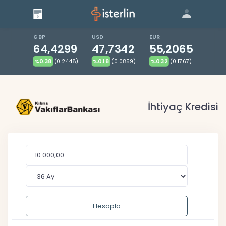
Giriş
Bize Ulaşın
|
Blog
|
GBP
USD
EUR
64,4299
47,7342
55,2065
%0.38
(0.2448)
%0.18
(0.0859)
%0.32
(0.1767)
İhtiyaç Kredisi
Hesapla