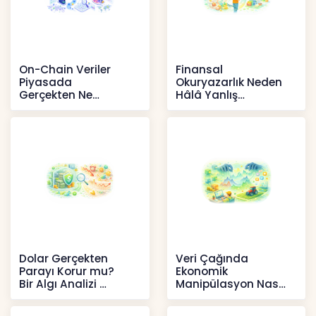
On-Chain Veriler
Finansal
Piyasada
Okuryazarlık Neden
Gerçekten Ne
Hâlâ Yanlış
Anlatır?
Anlaşılıyor?
Kripto
İçerikler
Dolar Gerçekten
Veri Çağında
Parayı Korur mu?
Ekonomik
Bir Algı Analizi
Manipülasyon Nasıl
Şekil Değiştirdi?
İçerikler
İçerikler