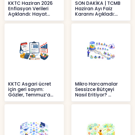
KKTC Haziran 2026
SON DAKİKA | TCMB
Enflasyon Verileri
Haziran Ayı Faiz
Açıklandı: Hayat
Kararını Açıkladı:
Pahalılığı Yükselişini
Politika Faizi Yüzde
Sür
37’de
Haberler
Haberler
KKTC Asgari ücret
Mikro Harcamalar
için geri sayım:
Sessizce Bütçeyi
Gözler, Temmuz’a
Nasıl Eritiyor?
yansıması beklenen
İçerikler
artışta
Haberler