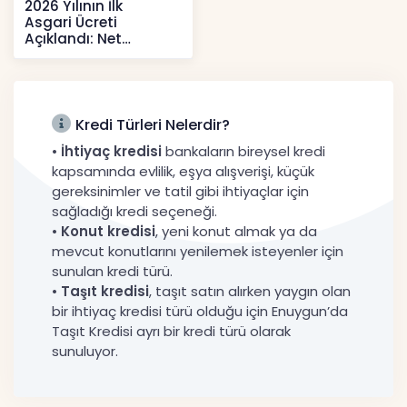
2026 Yılının İlk
Asgari Ücreti
Açıklandı: Net
52.738 TL, Ek Destek
Tartışma Yara
Haberler
Kredi Türleri Nelerdir?
•
İhtiyaç kredisi
bankaların bireysel kredi
kapsamında evlilik, eşya alışverişi, küçük
gereksinimler ve tatil gibi ihtiyaçlar için
sağladığı kredi seçeneği.
•
Konut kredisi
, yeni konut almak ya da
mevcut konutlarını yenilemek isteyenler için
sunulan kredi türü.
•
Taşıt kredisi
, taşıt satın alırken yaygın olan
bir ihtiyaç kredisi türü olduğu için Enuygun’da
Taşıt Kredisi ayrı bir kredi türü olarak
sunuluyor.