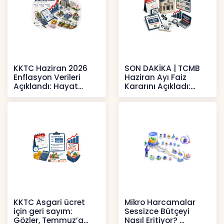
KKTC Haziran 2026
SON DAKİKA | TCMB
Enflasyon Verileri
Haziran Ayı Faiz
Açıklandı: Hayat
Kararını Açıkladı:
Pahalılığı Yükselişini
Politika Faizi Yüzde
Sür
37’de
Haberler
Haberler
KKTC Asgari ücret
Mikro Harcamalar
için geri sayım:
Sessizce Bütçeyi
Gözler, Temmuz’a
Nasıl Eritiyor?