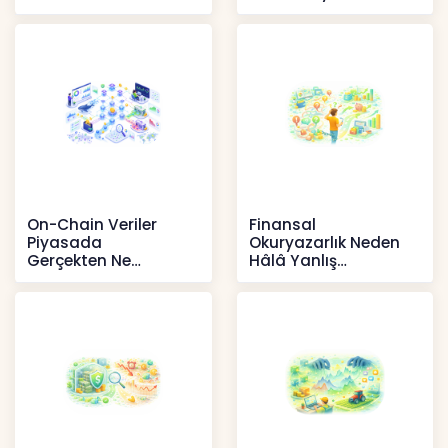
yansıması beklenen
İçerikler
artışta
Haberler
On-Chain Veriler
Finansal
Piyasada
Okuryazarlık Neden
Gerçekten Ne
Hâlâ Yanlış
Anlatır?
Anlaşılıyor?
Kripto
İçerikler