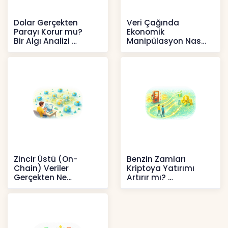
Dolar Gerçekten
Veri Çağında
Parayı Korur mu?
Ekonomik
Bir Algı Analizi
Manipülasyon Nasıl
Şekil Değiştirdi?
İçerikler
İçerikler
Zincir Üstü (On-
Benzin Zamları
Chain) Veriler
Kriptoya Yatırımı
Gerçekten Ne
Artırır mı?
Anlatır?
Kripto
Kripto