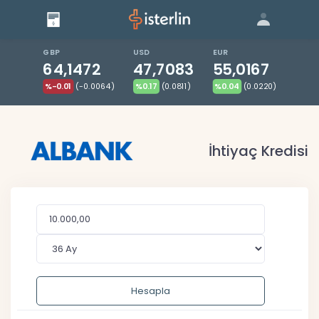
Giriş
Bize Ulaşın
|
Blog
|
GBP
USD
EUR
64,1472
47,7083
55,0167
%-0.01
(-0.0064)
%0.17
(0.0811)
%0.04
(0.0220)
İhtiyaç Kredisi
Hesapla