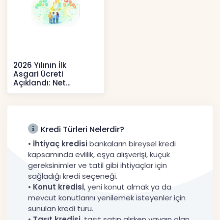
2026 Yılının İlk
Asgari Ücreti
Açıklandı: Net
52.738 TL, Ek Destek
Tartışma Yara
Haberler
Kredi Türleri Nelerdir?
•
İhtiyaç kredisi
bankaların bireysel kredi
kapsamında evlilik, eşya alışverişi, küçük
gereksinimler ve tatil gibi ihtiyaçlar için
sağladığı kredi seçeneği.
•
Konut kredisi
, yeni konut almak ya da
mevcut konutlarını yenilemek isteyenler için
sunulan kredi türü.
•
Taşıt kredisi
, taşıt satın alırken yaygın olan