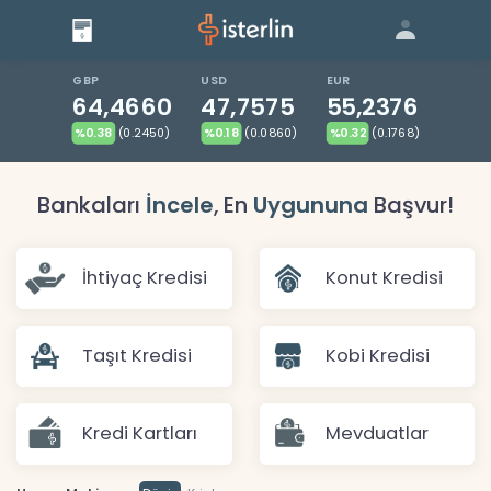
Giriş
Bize Ulaşın
|
Blog
|
GBP
USD
EUR
64,4660
47,7575
55,2376
%0.38
(0.2450)
%0.18
(0.0860)
%0.32
(0.1768)
Bankaları
İncele
, En
Uygununa
Başvur!
İhtiyaç Kredisi
Konut Kredisi
Taşıt Kredisi
Kobi Kredisi
Kredi Kartları
Mevduatlar