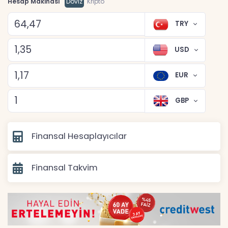
Hesap Makinası
Döviz
Kripto
TRY
USD
EUR
GBP
Finansal Hesaplayıcılar
Finansal Takvim