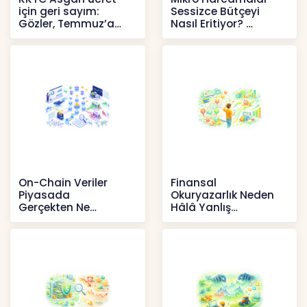
için geri sayım:
Sessizce Bütçeyi
Gözler, Temmuz’a
Nasıl Eritiyor?
yansıması beklenen
İçerikler
artışta
Haberler
On-Chain Veriler
Finansal
Piyasada
Okuryazarlık Neden
Gerçekten Ne
Hâlâ Yanlış
Anlatır?
Anlaşılıyor?
Kripto
İçerikler