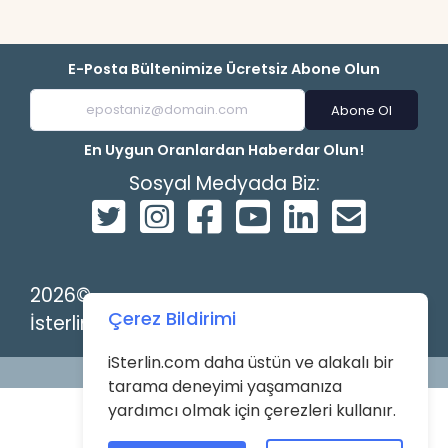
E-Posta Bültenimize Ücretsiz Abone Olun
Abone Ol
En Uygun Oranlardan Haberdar Olun!
Sosyal Medyada Biz:
2026©
Çerez Bildirimi
İsterlin
iSterlin.com daha üstün ve alakalı bir
Powered by
tarama deneyimi yaşamanıza
yardımcı olmak için çerezleri kullanır.