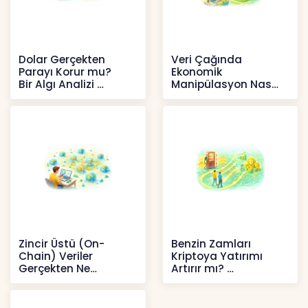
Dolar Gerçekten
Veri Çağında
Parayı Korur mu?
Ekonomik
Bir Algı Analizi
Manipülasyon Nasıl
Şekil Değiştirdi?
İçerikler
İçerikler
Zincir Üstü (On-
Benzin Zamları
Chain) Veriler
Kriptoya Yatırımı
Gerçekten Ne
Artırır mı?
Anlatır?
Kripto
Kripto