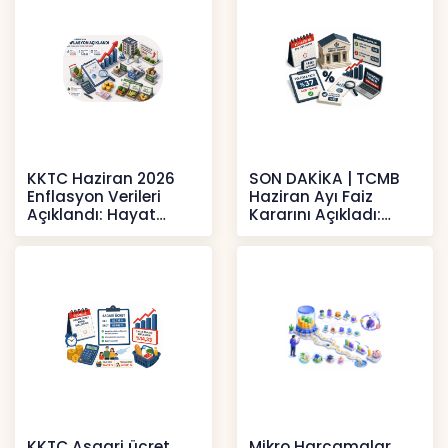
KKTC Haziran 2026
SON DAKİKA | TCMB
Enflasyon Verileri
Haziran Ayı Faiz
Açıklandı: Hayat
Kararını Açıkladı:
Pahalılığı Yükselişini
Politika Faizi Yüzde
Sür
37’de
Haberler
Haberler
KKTC Asgari ücret
Mikro Harcamalar