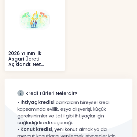
2026 Yılının İlk
Asgari Ücreti
Açıklandı: Net
52.738 TL, Ek Destek
Tartışma Yara
Haberler
Kredi Türleri Nelerdir?
•
İhtiyaç kredisi
bankaların bireysel kredi
kapsamında evlilik, eşya alışverişi, küçük
gereksinimler ve tatil gibi ihtiyaçlar için
sağladığı kredi seçeneği.
•
Konut kredisi
, yeni konut almak ya da
mevcut konutlarını yenilemek isteyenler için