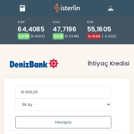
Giriş
Bize Ulaşın
|
Blog
|
GBP
USD
EUR
64,4085
47,7196
55,1605
%0.00
(0.0000)
%0.01
(0.0048)
%-0.04
(-0.0221)
İhtiyaç Kredisi
Hesapla