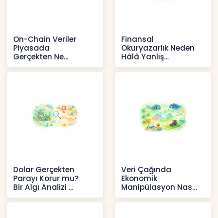
On-Chain Veriler
Finansal
Piyasada
Okuryazarlık Neden
Gerçekten Ne
Hâlâ Yanlış
Anlatır?
Anlaşılıyor?
Kripto
İçerikler
Dolar Gerçekten
Veri Çağında
Parayı Korur mu?
Ekonomik
Bir Algı Analizi
Manipülasyon Nasıl
Şekil Değiştirdi?
İçerikler
İçerikler