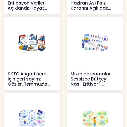
Enflasyon Verileri
Haziran Ayı Faiz
Açıklandı: Hayat
Kararını Açıkladı:
Pahalılığı Yükselişini
Politika Faizi Yüzde
Sür
37’de
Haberler
Haberler
KKTC Asgari ücret
Mikro Harcamalar
için geri sayım:
Sessizce Bütçeyi
Gözler, Temmuz’a
Nasıl Eritiyor?
yansıması beklenen
İçerikler
artışta
Haberler