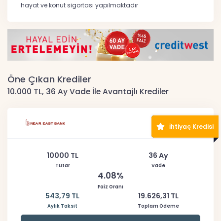
hayat ve konut sigortası yapılmaktadır
Öne Çıkan Krediler
10.000 TL, 36 Ay Vade İle Avantajlı Krediler
İhtiyaç Kredisi
10000 TL
36 Ay
Tutar
Vade
4.08%
Faiz Oranı
543,79 TL
19.626,31 TL
Aylık Taksit
Toplam Ödeme