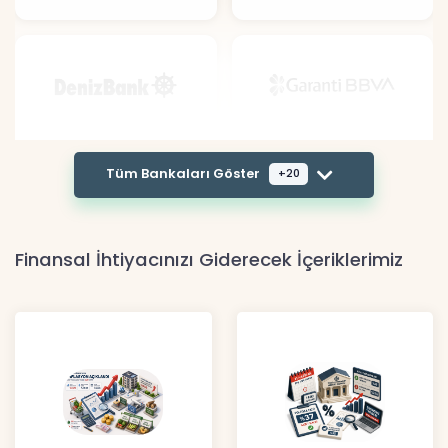
Tüm Bankaları Göster
+20
Finansal İhtiyacınızı Giderecek İçeriklerimiz