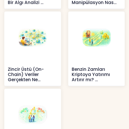
Bir Algı Analizi
Manipülasyon Nasıl
Şekil Değiştirdi?
İçerikler
İçerikler
Zincir Üstü (On-
Benzin Zamları
Chain) Veriler
Kriptoya Yatırımı
Gerçekten Ne
Artırır mı?
Anlatır?
Kripto
Kripto