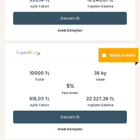
533,14 TL
19.243,01 TL
Aylık Taksit
Toplam Ödeme
Devam Et
Kredi Detayları
Maaş Kredisi
10000 TL
36 Ay
Tutar
Vade
5%
Faiz Oranı
616,03 TL
22.227,26 TL
Aylık Taksit
Toplam Ödeme
Devam Et
Kredi Detayları