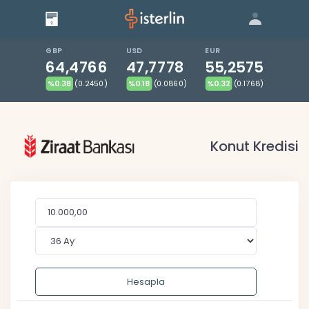
Giriş
Bize Ulaşın
|
Blog
|
GBP
USD
EUR
64,4766
47,7778
55,2575
%0.38
(0.2450)
%0.18
(0.0860)
%0.32
(0.1768)
Konut Kredisi
Hesapla