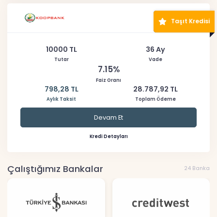
Taşıt Kredisi
10000 TL
36 Ay
Tutar
Vade
7.15%
Faiz Oranı
798,28 TL
28.787,92 TL
Aylık Taksit
Toplam Ödeme
Devam Et
Kredi Detayları
Çalıştığımız Bankalar
24 Banka