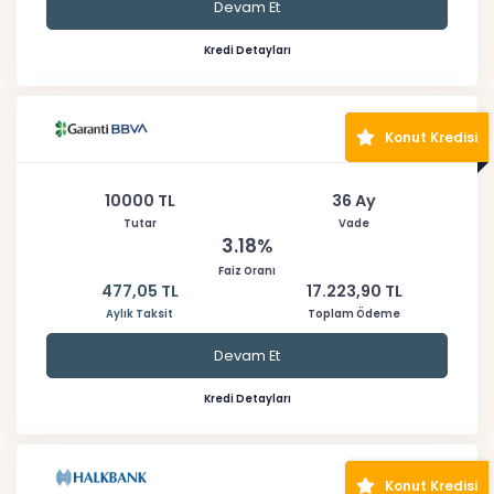
Devam Et
Kredi Detayları
Konut Kredisi
10000 TL
36 Ay
Tutar
Vade
3.18%
Faiz Oranı
477,05 TL
17.223,90 TL
Aylık Taksit
Toplam Ödeme
Devam Et
Kredi Detayları
Konut Kredisi