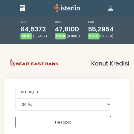
Giriş
Bize Ulaşın
|
Blog
|
GBP
USD
EUR
64,5372
47,8100
55,2954
%0.38
(0.2452)
%0.18
(0.0861)
%0.32
(0.1769)
Konut Kredisi
Hesapla