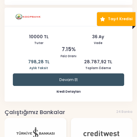
Taşıt Kredisi
10000 TL
36 Ay
Tutar
Vade
7.15%
Faiz Oranı
798,28 TL
28.787,92 TL
Aylık Taksit
Toplam Ödeme
Devam Et
Kredi Detayları
Çalıştığımız Bankalar
24 Banka