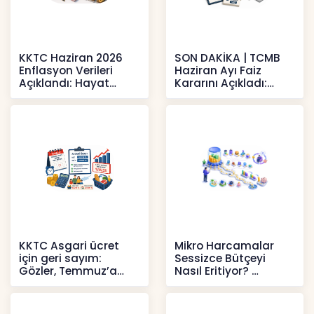
KKTC Haziran 2026
SON DAKİKA | TCMB
Enflasyon Verileri
Haziran Ayı Faiz
Açıklandı: Hayat
Kararını Açıkladı:
Pahalılığı Yükselişini
Politika Faizi Yüzde
Sür
37’de
Haberler
Haberler
KKTC Asgari ücret
Mikro Harcamalar
için geri sayım:
Sessizce Bütçeyi
Gözler, Temmuz’a
Nasıl Eritiyor?
yansıması beklenen
İçerikler
artışta
Haberler