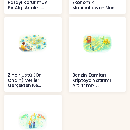
Parayı Korur mu?
Ekonomik
Bir Algı Analizi
Manipülasyon Nasıl
Şekil Değiştirdi?
İçerikler
İçerikler
Zincir Üstü (On-
Benzin Zamları
Chain) Veriler
Kriptoya Yatırımı
Gerçekten Ne
Artırır mı?
Anlatır?
Kripto
Kripto