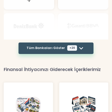
Tüm Bankaları Göster
+20
Finansal İhtiyacınızı Giderecek İçeriklerimiz