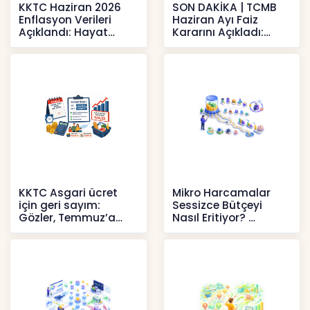
KKTC Haziran 2026
SON DAKİKA | TCMB
Enflasyon Verileri
Haziran Ayı Faiz
Açıklandı: Hayat
Kararını Açıkladı:
Pahalılığı Yükselişini
Politika Faizi Yüzde
Sür
37’de
Haberler
Haberler
KKTC Asgari ücret
Mikro Harcamalar
için geri sayım:
Sessizce Bütçeyi
Gözler, Temmuz’a
Nasıl Eritiyor?
yansıması beklenen
İçerikler
artışta
Haberler