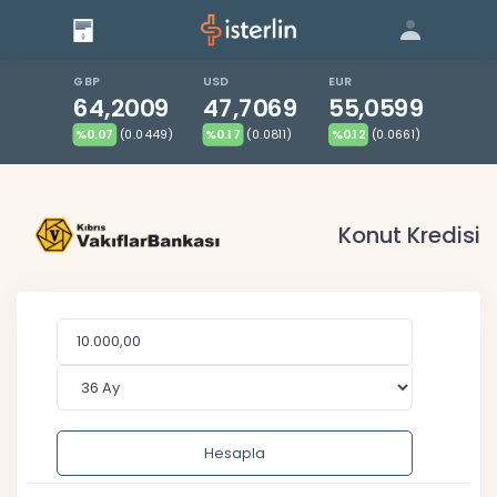
Giriş
Bize Ulaşın
|
Blog
|
GBP
USD
EUR
64,2009
47,7069
55,0599
%0.07
(0.0449)
%0.17
(0.0811)
%0.12
(0.0661)
Konut Kredisi
Hesapla