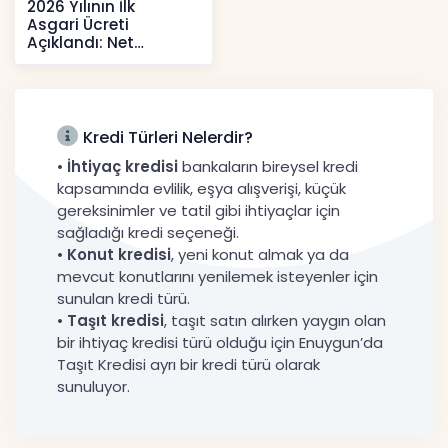
2026 Yılının İlk
Asgari Ücreti
Açıklandı: Net
52.738 TL, Ek Destek
Tartışma Yara
Haberler
Kredi Türleri Nelerdir?
•
İhtiyaç kredisi
bankaların bireysel kredi
kapsamında evlilik, eşya alışverişi, küçük
gereksinimler ve tatil gibi ihtiyaçlar için
sağladığı kredi seçeneği.
•
Konut kredisi
, yeni konut almak ya da
mevcut konutlarını yenilemek isteyenler için
sunulan kredi türü.
•
Taşıt kredisi
, taşıt satın alırken yaygın olan
bir ihtiyaç kredisi türü olduğu için Enuygun’da
Taşıt Kredisi ayrı bir kredi türü olarak
sunuluyor.