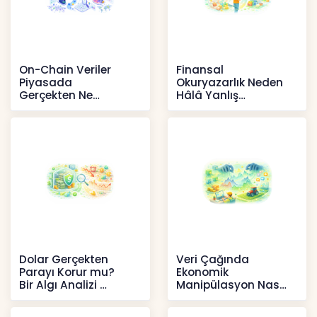
On-Chain Veriler
Finansal
Piyasada
Okuryazarlık Neden
Gerçekten Ne
Hâlâ Yanlış
Anlatır?
Anlaşılıyor?
Kripto
İçerikler
Dolar Gerçekten
Veri Çağında
Parayı Korur mu?
Ekonomik
Bir Algı Analizi
Manipülasyon Nasıl
Şekil Değiştirdi?
İçerikler
İçerikler