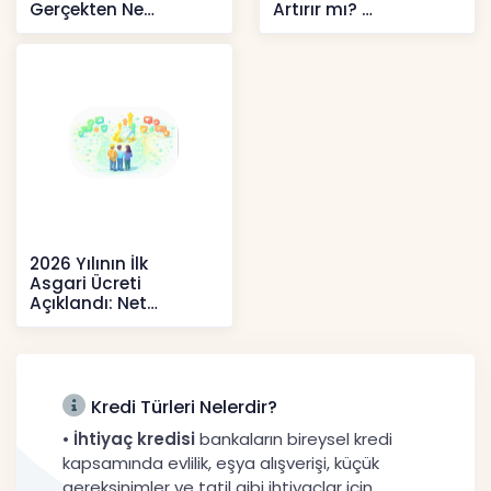
Gerçekten Ne
Artırır mı?
Anlatır?
Kripto
Kripto
2026 Yılının İlk
Asgari Ücreti
Açıklandı: Net
52.738 TL, Ek Destek
Tartışma Yara
Haberler
Kredi Türleri Nelerdir?
•
İhtiyaç kredisi
bankaların bireysel kredi
kapsamında evlilik, eşya alışverişi, küçük
gereksinimler ve tatil gibi ihtiyaçlar için