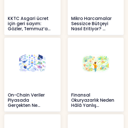
KKTC Asgari ücret
Mikro Harcamalar
için geri sayım:
Sessizce Bütçeyi
Gözler, Temmuz’a
Nasıl Eritiyor?
yansıması beklenen
İçerikler
artışta
Haberler
On-Chain Veriler
Finansal
Piyasada
Okuryazarlık Neden
Gerçekten Ne
Hâlâ Yanlış
Anlatır?
Anlaşılıyor?
Kripto
İçerikler