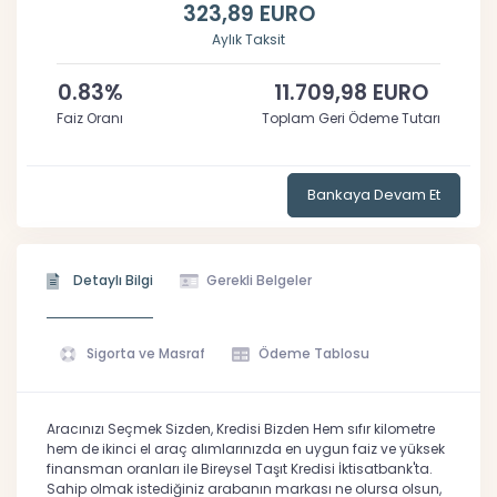
323,89 EURO
Aylık Taksit
0.83%
11.709,98 EURO
Faiz Oranı
Toplam Geri Ödeme Tutarı
Bankaya Devam Et
Detaylı Bilgi
Gerekli Belgeler
Sigorta ve Masraf
Ödeme Tablosu
Aracınızı Seçmek Sizden, Kredisi Bizden Hem sıfır kilometre
hem de ikinci el araç alımlarınızda en uygun faiz ve yüksek
finansman oranları ile Bireysel Taşıt Kredisi İktisatbank'ta.
Sahip olmak istediğiniz arabanın markası ne olursa olsun,