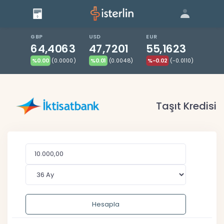
Giriş
Bize Ulaşın
|
Blog
|
GBP
USD
EUR
64,4063
47,7201
55,1623
%0.00
(0.0000)
%0.01
(0.0048)
%-0.02
(-0.0110)
Taşıt Kredisi
Hesapla