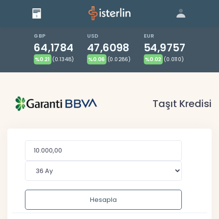
Giriş
Bize Ulaşın
|
Blog
|
GBP
USD
EUR
64,1784
47,6098
54,9757
%0.21
(0.1348)
%0.06
(0.0286)
%0.02
(0.0110)
Taşıt Kredisi
Hesapla