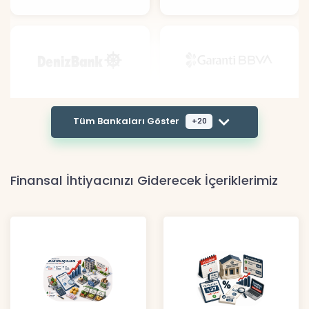
Tüm Bankaları Göster
+20
Finansal İhtiyacınızı Giderecek İçeriklerimiz