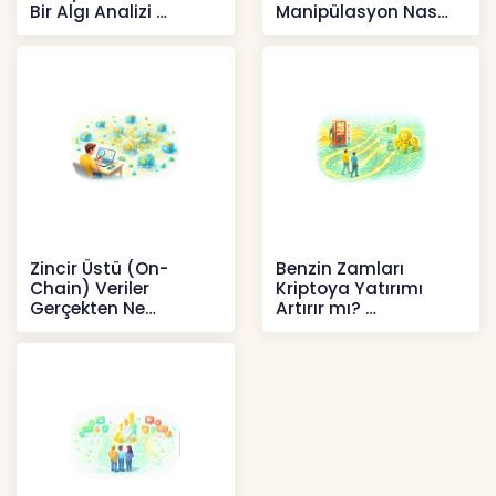
Bir Algı Analizi
Manipülasyon Nasıl
Şekil Değiştirdi?
İçerikler
İçerikler
Zincir Üstü (On-
Benzin Zamları
Chain) Veriler
Kriptoya Yatırımı
Gerçekten Ne
Artırır mı?
Anlatır?
Kripto
Kripto