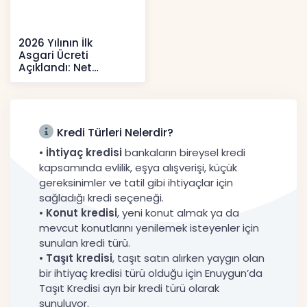
2026 Yılının İlk
Asgari Ücreti
Açıklandı: Net
52.738 TL, Ek Destek
Tartışma Yara
Haberler
Kredi Türleri Nelerdir?
•
İhtiyaç kredisi
bankaların bireysel kredi
kapsamında evlilik, eşya alışverişi, küçük
gereksinimler ve tatil gibi ihtiyaçlar için
sağladığı kredi seçeneği.
•
Konut kredisi
, yeni konut almak ya da
mevcut konutlarını yenilemek isteyenler için
sunulan kredi türü.
•
Taşıt kredisi
, taşıt satın alırken yaygın olan
bir ihtiyaç kredisi türü olduğu için Enuygun’da
Taşıt Kredisi ayrı bir kredi türü olarak
sunuluyor.