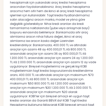
hesaplamak için yukarıdaki araç kredisi hesaplama
aracından faydalanabilirsiniz. Araç kredisi hesaplama
aracımız hem sıfır hem de ikinci el araç kredi hesaplama
işlemleri için kullanılabilir. Taşıt kredisi fiyatlandırmamız
satın alacağınız aracın marka, model ve yılına göre
değişiklik gösterebiliyor. Nihai kredi oranları da kredi
tamamlama noktalarında (şube veya anlaşmalı bayi)
başvuru esnasında belirleniyor. Bankamızda sıfır araç
alımlarınız aracın nihai fatura değeri, ikinci el araç
alımlarınız ise aracın kasko değeri üzerinden
kredilendiriliyor. Bankamızda; 400.000 TL ve altındaki
araçlar için azami 48 ay 400.000,01 TL ilâ 800.000 TL
arasındaki araçlar için azami 36 ay 800.000,01 TL ilâ
1.200.000 TL arasındaki araçlar için azami 24 ay 1.200.001
TL ilâ 2.000.000 TL arasındaki araçlar için azami 12 ay vade
uygulanıyor. Bireysel müşterilerimiz ve gerçek kişi KOBİ
müşterilerimizin taşıt kredisi başvurularında kredilendirme
oranı; 400.000 TL ve altındaki araçlar için maksimum %70
400.000,01 TL ilâ 800.000 TL arasındaki araçlar için
maksimum %50 800.000 TL ilâ 1.200.000 arasındaki
araçlar için maksimum %30 1.200.000 TL ilâ 2.000.000 TL
arasındaki araçlar için maksimum %20 olarak
uygulanıyor. KOBİ’ler için bireysel amaçlı en uygun taşıt
kredisi oranları da Garanti BBVA’da! KOBİ Taşıt Kredisi
Hesaplama butonuna tıklayarak KOBİ bireysel amaçlı taşıt