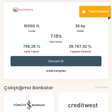
Taşıt Kredisi
10000 TL
36 Ay
Tutar
Vade
7.15%
Faiz Oranı
798,28 TL
28.787,92 TL
Aylık Taksit
Toplam Ödeme
Devam Et
Kredi Detayları
Çalıştığımız Bankalar
24 Banka