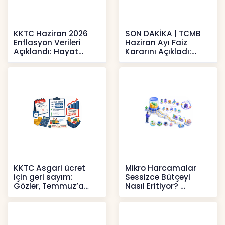
KKTC Haziran 2026
SON DAKİKA | TCMB
Enflasyon Verileri
Haziran Ayı Faiz
Açıklandı: Hayat
Kararını Açıkladı:
Pahalılığı Yükselişini
Politika Faizi Yüzde
Sür
37’de
Haberler
Haberler
KKTC Asgari ücret
Mikro Harcamalar
için geri sayım:
Sessizce Bütçeyi
Gözler, Temmuz’a
Nasıl Eritiyor?
yansıması beklenen
İçerikler
artışta
Haberler