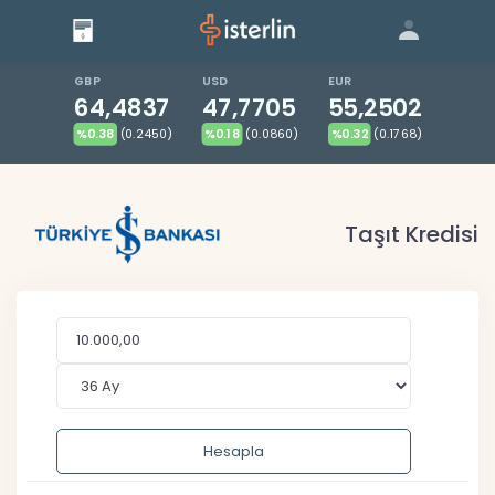
Giriş
Bize Ulaşın
|
Blog
|
GBP
USD
EUR
64,4837
47,7705
55,2502
%0.38
(0.2450)
%0.18
(0.0860)
%0.32
(0.1768)
Taşıt Kredisi
Hesapla