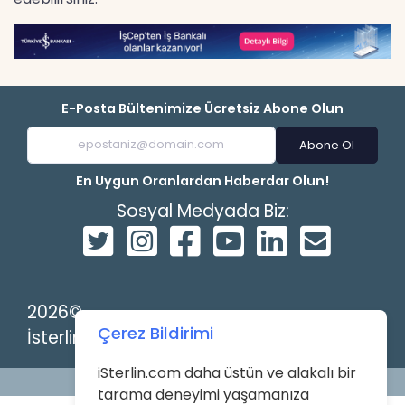
E-Posta Bültenimize Ücretsiz Abone Olun
Abone Ol
En Uygun Oranlardan Haberdar Olun!
Sosyal Medyada Biz:
2026©
Çerez Bildirimi
İsterlin
iSterlin.com daha üstün ve alakalı bir
Powered by
tarama deneyimi yaşamanıza