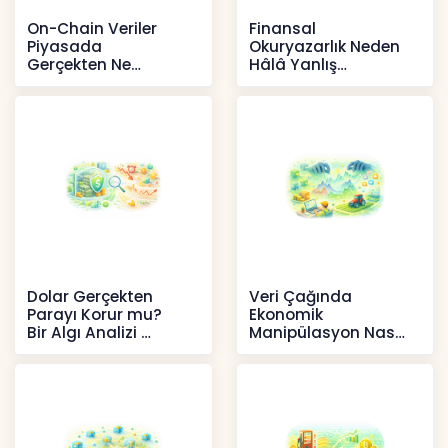
On-Chain Veriler
Finansal
Piyasada
Okuryazarlık Neden
Gerçekten Ne
Hâlâ Yanlış
Anlatır?
Anlaşılıyor?
Kripto
İçerikler
Dolar Gerçekten
Veri Çağında
Parayı Korur mu?
Ekonomik
Bir Algı Analizi
Manipülasyon Nasıl
Şekil Değiştirdi?
İçerikler
İçerikler