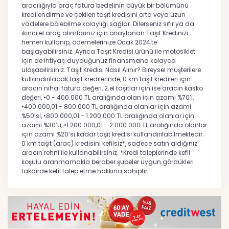
aracılığıyla araç fatura bedelinin büyük bir bölümünü
kredilendirme ve çekilen taşıt kredisini orta veya uzun
vadelere bölebilme kolaylığı sağlar. Dilerseniz sıfır ya da
ikinci el araç alımlarınız için onaylanan Taşıt Kredinizi
hemen kullanıp, ödemelerinize Ocak 2024'te
başlayabilirsiniz. Ayrıca Taşıt Kredisi ürünü ile motosiklet
için de ihtiyaç duyduğunuz finansmana kolayca
ulaşabilirsiniz. Taşıt Kredisi Nasıl Alınır? Bireysel müşterilere
kullandırılacak taşıt kredilerinde, 0 km taşıt kredileri için
aracın nihai fatura değeri, 2.el taşıtlar için ise aracın kasko
değeri, •0 - 400.000 TL aralığında olan için azami %70’i,
•400.000,01 - 800.000 TL aralığında olanlar için azami
%50’si, •800.000,01 - 1.200.000 TL aralığında olanlar için
azami %30’u, •1.200.000,01 - 2.000.000 TL aralığında olanlar
için azami %20’si kadar taşıt kredisi kullandırılabilmektedir.
0 km taşıt (araç) kredisini kefilsiz*, sadece satın aldığınız
aracın rehni ile kullanabilirsiniz. *Kredi taleplerinde kefil
koşulu aranmamakla beraber şubeler uygun gördükleri
takdirde kefil talep etme hakkına sahiptir.