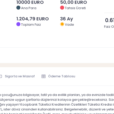
10000 EURO
50,00 EURO
Ana Para
Tahsis Ücreti
1.204,79 EURO
36 Ay
0.6
Toplam Faiz
Vade
Faiz O
Sigorta ve Masraf
Ödeme Tablosu
 çocuğunuza bilgisayar, tatil ya da evlilik planları, ya da evinizde tadilat
enize uygun şartlarla düşlerinizi kolayca gerçekleştireceksiniz. Size 
ını yaşayın! Koopbank Tüketici Kredilerinin Özellikleri Tüketici Kredis
TL, ister döviz cinsinden kullanabilirsiniz. Belgelenebilir, düzenli ve y