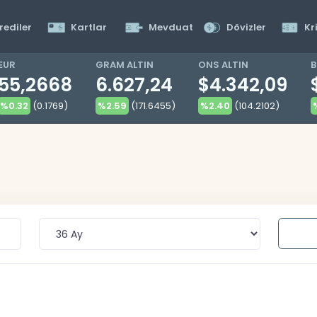
rediler
Kartlar
Mevduat
Dövizler
Kr
EUR
GRAM ALTIN
ONS ALTIN
B
55,2668
6.627,24
$4.342,09
%0.32
(0.1769)
%2.59
(171.6455)
%2.40
(104.2102)