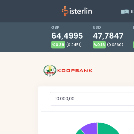
K
GBP
USD
64,4995
47,7847
%0.38
(0.2451)
%0.18
(0.0860)