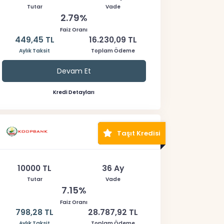
Tutar
Vade
2.79%
Faiz Oranı
449,45 TL
16.230,09 TL
Aylık Taksit
Toplam Ödeme
Devam Et
Kredi Detayları
Taşıt Kredisi
10000 TL
36 Ay
Tutar
Vade
7.15%
Faiz Oranı
798,28 TL
28.787,92 TL
Aylık Taksit
Toplam Ödeme