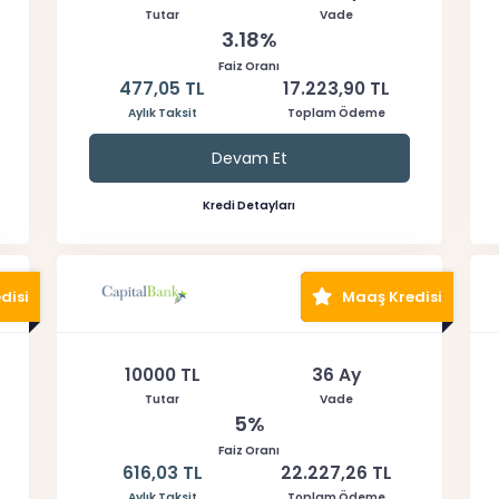
Tutar
Vade
3.18%
Faiz Oranı
477,05 TL
17.223,90 TL
Aylık Taksit
Toplam Ödeme
Devam Et
Kredi Detayları
disi
Maaş Kredisi
10000 TL
36 Ay
Tutar
Vade
5%
Faiz Oranı
616,03 TL
22.227,26 TL
Aylık Taksit
Toplam Ödeme