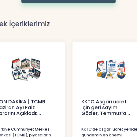
ek İçeriklerimiz
ON DAKİKA | TCMB
KKTC Asgari ücret
aziran Ayı Faiz
için geri sayım:
ararını Açıkladı:
Gözler, Temmuz’a
olitika Faizi Yüzde
yansıması beklenen
7’de
artışta
ürkiye Cumhuriyet Merkez
KKTC’de asgari ücret yenid
aberler
Haberler
ankası (TCMB), piyasaların
gündemin en önemli