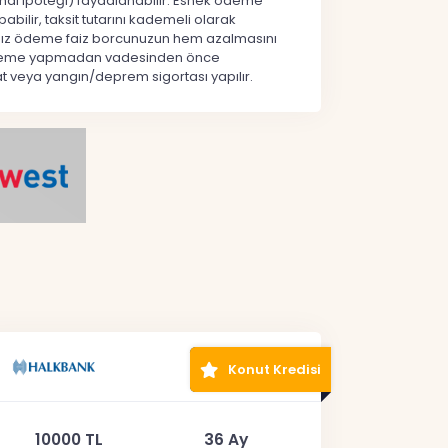
 mal ipoteği) faydalanabilir. Esnek ödeme
abilir, taksit tutarını kademeli olarak
tığınız ödeme faiz borcunuzun hem azalmasını
ek ödeme yapmadan vadesinden önce
at veya yangın/deprem sigortası yapılır.
Konut Kredisi
10000 TL
36 Ay