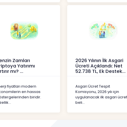
enzin Zamları
2026 Yılının İlk Asgari
riptoya Yatırımı
Ücreti Açıklandı: Net
rtırır mı?
52.738 TL, Ek Destek
Tartışma Yara
ipto
Haberler
erji fiyatları modern
Asgari Ücret Tespit
konomilerin en hassas
Komisyonu, 2026 yılı için
stergelerinden biridir.
uygulanacak ilk asgari ücret
ellik...
beli...