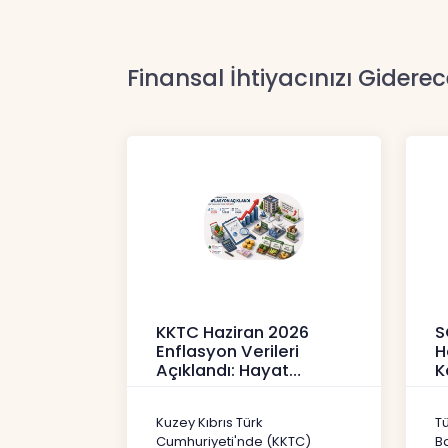
Finansal İhtiyacınızı Giderec
KKTC Haziran 2026
S
Enflasyon Verileri
H
Açıklandı: Hayat
K
Pahalılığı Yükselişini
P
Sür
3
Kuzey Kıbrıs Türk
T
Haberler
H
Cumhuriyeti'nde (KKTC)
B