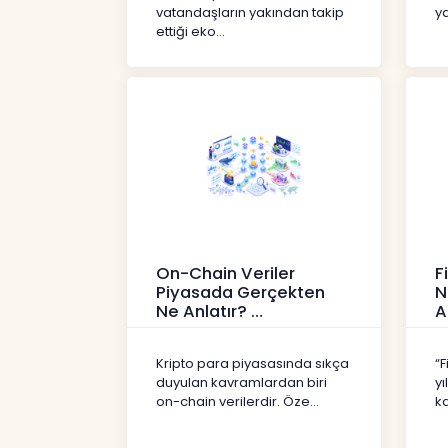
vatandaşların yakından takip
ya
ettiği eko...
On-Chain Veriler
F
Piyasada Gerçekten
N
Ne Anlatır?
A
Kripto
İç
Kripto para piyasasında sıkça
“F
duyulan kavramlardan biri
yı
on-chain verilerdir. Öze...
ka