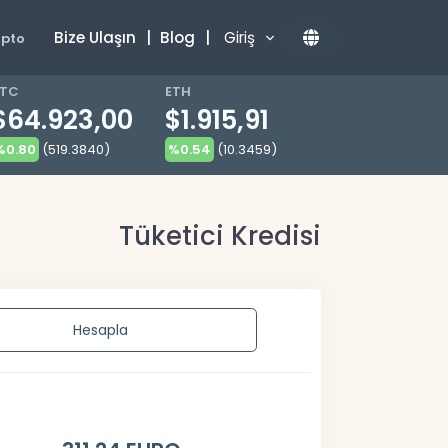
Bize Ulaşın
|
Blog
|
Giriş
ipto
TC
ETH
$64.923,00
$1.915,91
%0.80
(519.3840)
%0.54
(10.3459)
Tüketici Kredisi
Hesapla