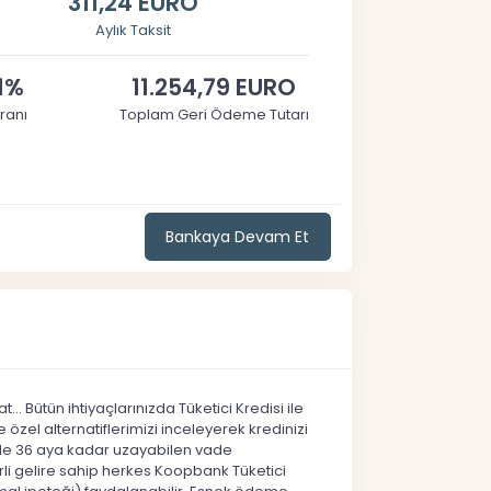
311,24 EURO
Aylık Taksit
1%
11.254,79 EURO
ranı
Toplam Geri Ödeme Tutarı
Bankaya Devam Et
... Bütün ihtiyaçlarınızda Tüketici Kredisi ile
özel alternatiflerimizi inceleyerek kredinizi
i ile 36 aya kadar uzayabilen vade
eterli gelire sahip herkes Koopbank Tüketici