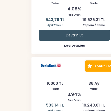
Tutar
Vade
4.08%
Faiz Oranı
543,79 TL
19.626,31 TL
Aylık Taksit
Toplam Ödeme
Devam Et
Kredi Detayları
Konut Kre
10000 TL
36 Ay
Tutar
Vade
3.94%
Faiz Oranı
533,14 TL
19.243,01 TL
Aylık Taksit
Toplam Ödeme