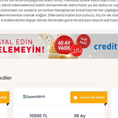
li bir teminat karşılığında (kefil, araç, mevduat bloke veya taşınmaz
ir, taksit ödemelerinizi belirli dönemlerde daha fazla ya da daha az yap
kiye üzerinden ve sadece yıl sonları hesaplanan kredi faizi ile her yap
iz ödememenize olanak sağlar. Dilerseniz kalan borcunuzu, hiç bir 
 kredilendirilen kişiye alınan teminata göre ferdi kaza veya kredi hay
ediler
disi
Konut Kredisi
10000 TL
36 Ay