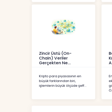
Zincir Üstü (On-
B
Chain) Veriler
K
Gerçekten Ne
A
Anlatır?
Kr
Kripto
Kripto para piyasasının en
En
büyük farklarından biri,
e
işlemlerin büyük ölçüde şeff...
gö
Öz