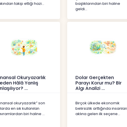
kından takip ettiği hazi...
başlıklarından biri haline
geldi...
inansal Okuryazarlık
Dolar Gerçekten
eden Hâlâ Yanlış
Parayı Korur mu? Bir
nlaşılıyor?
Algı Analizi
erikler
İçerikler
inansal okuryazarlık” son
Birçok ülkede ekonomik
llarda en sık kullanılan
belirsizlik arttığında insanlar
vramlardan biri haline ...
aklına gelen ilk seçene...