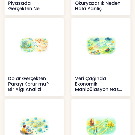
Piyasada
Okuryazarlık Neden
Gerçekten Ne
Hâlâ Yanlış
Anlatır?
Anlaşılıyor?
Kripto
İçerikler
Dolar Gerçekten
Veri Çağında
Parayı Korur mu?
Ekonomik
Bir Algı Analizi
Manipülasyon Nasıl
Şekil Değiştirdi?
İçerikler
İçerikler