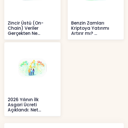
Zincir Üstü (On-
Benzin Zamları
Chain) Veriler
Kriptoya Yatırımı
Gerçekten Ne
Artırır mı?
Anlatır?
Kripto
Kripto
2026 Yılının İlk
Asgari Ücreti
Açıklandı: Net
52.738 TL, Ek Destek
Tartışma Yara
Haberler