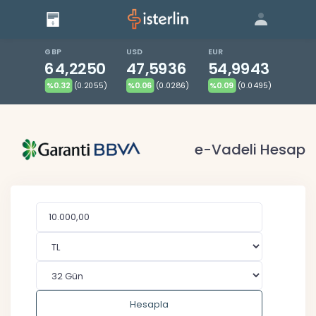
Giriş
Bize Ulaşın
|
Blog
|
GBP
USD
EUR
64,2250
47,5936
54,9943
%0.32
(0.2055)
%0.06
(0.0286)
%0.09
(0.0495)
e-Vadeli Hesap
Hesapla