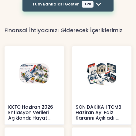
Tüm Bankaları Göster
+20
Finansal İhtiyacınızı Giderecek İçeriklerimiz
KKTC Haziran 2026
SON DAKİKA | TCMB
Enflasyon Verileri
Haziran Ayı Faiz
Açıklandı: Hayat
Kararını Açıkladı:
Pahalılığı Yükselişini
Politika Faizi Yüzde
Sür
37’de
Haberler
Haberler