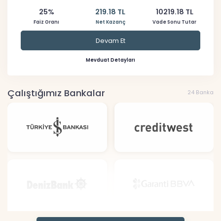
25%
219.18 TL
10219.18 TL
Faiz Oranı
Net Kazanç
Vade Sonu Tutar
Devam Et
Mevduat Detayları
Çalıştığımız Bankalar
24 Banka