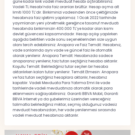
güne kadar kırık vadeli mevduat hesabı açtırabilirsiniz.
Vadeli TL Hesabı’nda faiz oranları brüttür. Hesap açma alt
limiti 1000 TL’dir. Birikiminizi vadesinden önce çektiğinizde
hesabınıza faiz işletimi yapılamaz. 1 Ocak 2022 tarihinde
yayımlanan yeni yönetmelik gereğince tasarruf mevduatı
hesabında birikiminizin 400.000 TL’ye kadar olan kısmı
devlet güvencesi kapsamındadır. Hesap açılışı yapılırken
aşağıda belirtilen vade sonu seçeneklerinden size uygun
olanı tercih edebilirsiniz: Anapara ve Faiz Temdit: Hesabınız,
vade sonlarında aynı vade ve güncel faiz ile otomatik
olarak yenilenir. Anapara Temdit: Hesabınızda sadece
anaparanız yenilenir, faiz tutarı seçtiğiniz hesaba aktarılır.
Koşullu Temdit: Belirlediğiniz tutar seçilen bir hesaba
aktarılırken kalan tutar yenilenir. Temdit Etmesin: Anapara
ve faiz tutarı seçtiğiniz hesaplara aktarılır, hesabınız
kapatılır. Vadeli Mevduata Para Yatırma Emri ile vade
tarihlerinde vadeli mevduatınıza otomatik olarak para
eklenmesini sağlayabilirsiniz. Garanti BBVA Mobil, Garanti
BBVA İnternet ya da şubelerimiz üzerinden vereceğiniz
talimatla belirlediğiniz miktar, seçmiş olduğunuz vadesiz
mevduat hesabınızdan, her vade yenilenmesi sırasında
vadeli mevduat hesabınıza aktarılır.