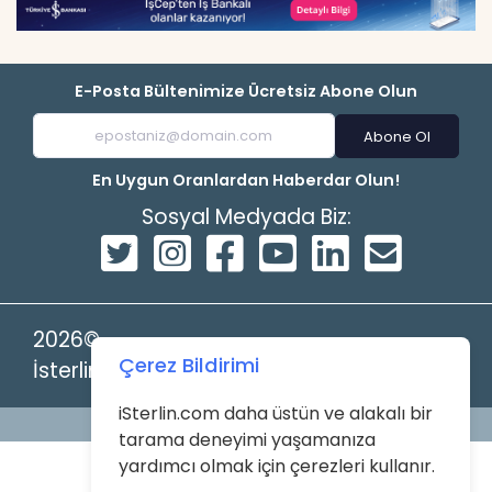
E-Posta Bültenimize Ücretsiz Abone Olun
Abone Ol
En Uygun Oranlardan Haberdar Olun!
Sosyal Medyada Biz:
2026©
Çerez Bildirimi
İsterlin
iSterlin.com daha üstün ve alakalı bir
Powered by
tarama deneyimi yaşamanıza
yardımcı olmak için çerezleri kullanır.