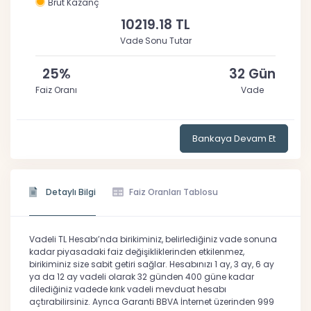
Brüt Kazanç
10219.18 TL
Vade Sonu Tutar
25%
32 Gün
Faiz Oranı
Vade
Bankaya Devam Et
Detaylı Bilgi
Faiz Oranları Tablosu
Vadeli TL Hesabı’nda birikiminiz, belirlediğiniz vade sonuna
kadar piyasadaki faiz değişikliklerinden etkilenmez,
birikiminiz size sabit getiri sağlar. Hesabınızı 1 ay, 3 ay, 6 ay
ya da 12 ay vadeli olarak 32 günden 400 güne kadar
dilediğiniz vadede kırık vadeli mevduat hesabı
açtırabilirsiniz. Ayrıca Garanti BBVA İnternet üzerinden 999