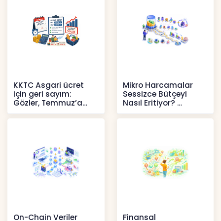
KKTC Asgari ücret
Mikro Harcamalar
için geri sayım:
Sessizce Bütçeyi
Gözler, Temmuz’a
Nasıl Eritiyor?
yansıması beklenen
İçerikler
artışta
Haberler
On-Chain Veriler
Finansal