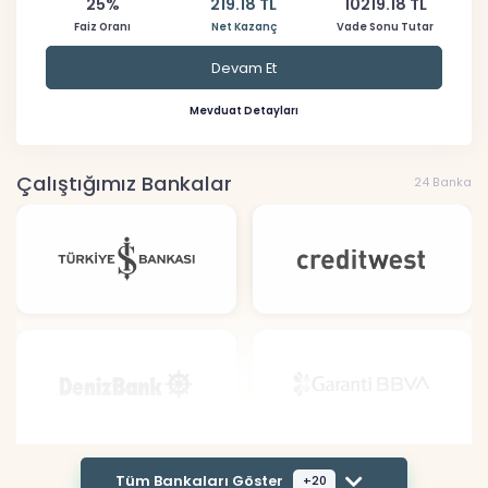
25%
219.18 TL
10219.18 TL
Faiz Oranı
Net Kazanç
Vade Sonu Tutar
Devam Et
Mevduat Detayları
Çalıştığımız Bankalar
24 Banka
Tüm Bankaları Göster
+20