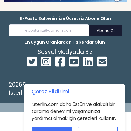
E-Posta Bültenimize Ücretsiz Abone Olun
Abone Ol
En Uygun Oranlardan Haberdar Olun!
Sosyal Medyada Biz:
2026©
Çerez Bildirimi
İsterlin
iSterlin.com daha üstün ve alakalı bir
Powered by
tarama deneyimi yaşamanıza
yardımcı olmak için çerezleri kullanır.