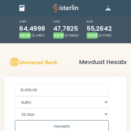
Giriş
Bize Ulaşın
|
Blog
|
GBP
USD
EUR
64,4998
47,7825
55,2642
%0.38
(0.2451)
%0.18
(0.0860)
%0.32
(0.1768)
Mevduat Hesabı
Hesapla