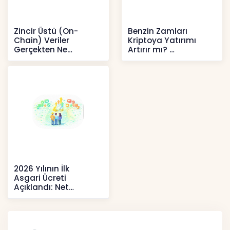
Zincir Üstü (On-
Benzin Zamları
Chain) Veriler
Kriptoya Yatırımı
Gerçekten Ne
Artırır mı?
Anlatır?
Kripto
Kripto
2026 Yılının İlk
Asgari Ücreti
Açıklandı: Net
52.738 TL, Ek Destek
Tartışma Yara
Haberler