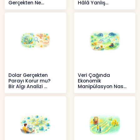
Gerçekten Ne
Hâlâ Yanlış
Anlatır?
Anlaşılıyor?
Kripto
İçerikler
Dolar Gerçekten
Veri Çağında
Parayı Korur mu?
Ekonomik
Bir Algı Analizi
Manipülasyon Nasıl
Şekil Değiştirdi?
İçerikler
İçerikler