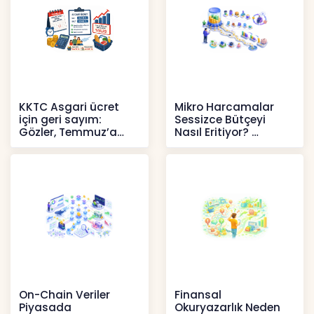
KKTC Asgari ücret
Mikro Harcamalar
için geri sayım:
Sessizce Bütçeyi
Gözler, Temmuz’a
Nasıl Eritiyor?
yansıması beklenen
İçerikler
artışta
Haberler
On-Chain Veriler
Finansal
Piyasada
Okuryazarlık Neden