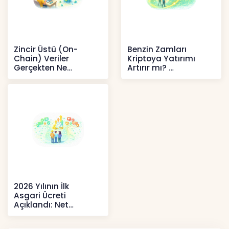
Zincir Üstü (On-
Benzin Zamları
Chain) Veriler
Kriptoya Yatırımı
Gerçekten Ne
Artırır mı?
Anlatır?
Kripto
Kripto
2026 Yılının İlk
Asgari Ücreti
Açıklandı: Net
52.738 TL, Ek Destek
Tartışma Yara