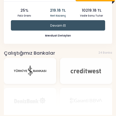
25%
219.18 TL
10219.18 TL
Faiz Oranı
Net Kazanç
Vade Sonu Tutar
Devam Et
Mevduat Detayları
Çalıştığımız Bankalar
24 Banka