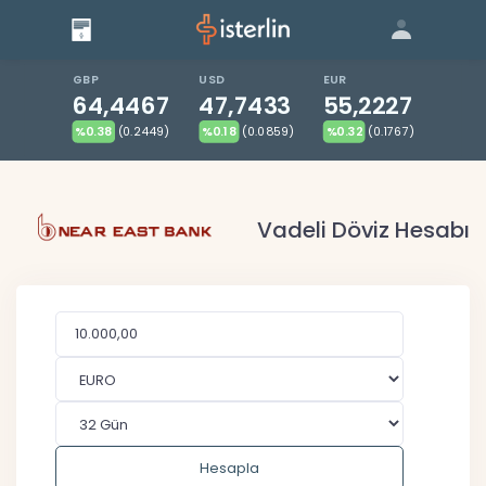
Giriş
Bize Ulaşın
|
Blog
|
GBP
USD
EUR
64,4467
47,7433
55,2227
%0.38
(0.2449)
%0.18
(0.0859)
%0.32
(0.1767)
Vadeli Döviz Hesabı
Hesapla