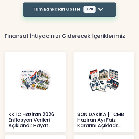
Tüm Bankaları Göster
+20
Finansal İhtiyacınızı Giderecek İçeriklerimiz
KKTC Haziran 2026
SON DAKİKA | TCMB
Enflasyon Verileri
Haziran Ayı Faiz
Açıklandı: Hayat
Kararını Açıkladı:
Pahalılığı Yükselişini
Politika Faizi Yüzde
Sür
37’de