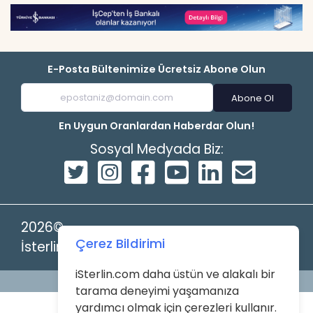
E-Posta Bültenimize Ücretsiz Abone Olun
Abone Ol
En Uygun Oranlardan Haberdar Olun!
Sosyal Medyada Biz:
2026©
Çerez Bildirimi
İsterlin
iSterlin.com daha üstün ve alakalı bir
Powered by
tarama deneyimi yaşamanıza
yardımcı olmak için çerezleri kullanır.