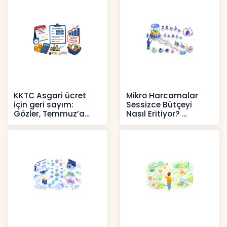
Haberler
Haberler
KKTC Asgari ücret
Mikro Harcamalar
için geri sayım:
Sessizce Bütçeyi
Gözler, Temmuz’a
Nasıl Eritiyor?
yansıması beklenen
İçerikler
artışta
Haberler