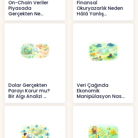
On-Chain Veriler
Finansal
Piyasada
Okuryazarlık Neden
Gerçekten Ne
Hâlâ Yanlış
Anlatır?
Anlaşılıyor?
Kripto
İçerikler
Dolar Gerçekten
Veri Çağında
Parayı Korur mu?
Ekonomik
Bir Algı Analizi
Manipülasyon Nasıl
Şekil Değiştirdi?
İçerikler
İçerikler