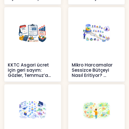
Pahalılığı Yükselişini
Politika Faizi Yüzde
Sür
37’de
Haberler
Haberler
KKTC Asgari ücret
Mikro Harcamalar
için geri sayım:
Sessizce Bütçeyi
Gözler, Temmuz’a
Nasıl Eritiyor?
yansıması beklenen
İçerikler
artışta
Haberler