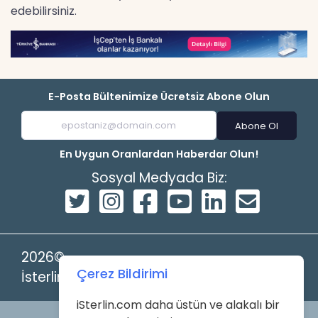
edebilirsiniz.
E-Posta Bültenimize Ücretsiz Abone Olun
Abone Ol
En Uygun Oranlardan Haberdar Olun!
Sosyal Medyada Biz:
2026©
Çerez Bildirimi
İsterlin
iSterlin.com daha üstün ve alakalı bir
Powered by