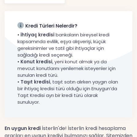
52.738 TL, Ek Destek
Tartışma Yara
Haberler
Kredi Türleri Nelerdir?
•
İhtiyaç kredisi
bankaların bireysel kredi
kapsamında evlilik, eşya alışverişi, küçük
gereksinimler ve tatil gibi ihtiyaçlar için
sağladığı kredi seçeneği.
•
Konut kredisi
, yeni konut almak ya da
mevcut konutlarını yenilemek isteyenler için
sunulan kredi türü.
•
Taşıt kredisi
, taşıt satın alırken yaygın olan
bir ihtiyaç kredisi türü olduğu için Enuygun’da
Taşıt Kredisi ayrı bir kredi türü olarak
sunuluyor.
En uygun kredi
İsterlin'de! İsterlin kredi hesaplama
araçları en uygun krediyi bulmanızı sağlar. Sitemizden