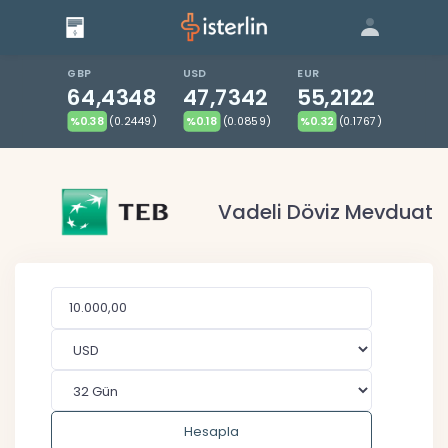
Giriş
Bize Ulaşın
|
Blog
|
GBP
USD
EUR
64,4348
47,7342
55,2122
%0.38
(0.2449)
%0.18
(0.0859)
%0.32
(0.1767)
Vadeli Döviz Mevduat
Hesapla