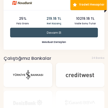
Vadeli Hesaplar
25%
219.18 TL
10219.18 TL
Faiz Oranı
Net Kazanç
Vade Sonu Tutar
Devam Et
Mevduat Detayları
Çalıştığımız Bankalar
24 Banka