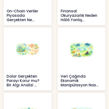
On-Chain Veriler
Finansal
Piyasada
Okuryazarlık Neden
Gerçekten Ne
Hâlâ Yanlış
Anlatır?
Anlaşılıyor?
Kripto
İçerikler
Dolar Gerçekten
Veri Çağında
Parayı Korur mu?
Ekonomik
Bir Algı Analizi
Manipülasyon Nasıl
Şekil Değiştirdi?
İçerikler
İçerikler