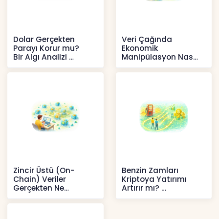
Dolar Gerçekten
Veri Çağında
Parayı Korur mu?
Ekonomik
Bir Algı Analizi
Manipülasyon Nasıl
Şekil Değiştirdi?
İçerikler
İçerikler
Zincir Üstü (On-
Benzin Zamları
Chain) Veriler
Kriptoya Yatırımı
Gerçekten Ne
Artırır mı?
Anlatır?
Kripto
Kripto