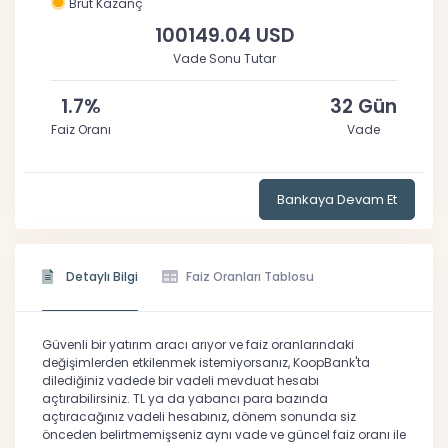
Brüt Kazanç
100149.04 USD
Vade Sonu Tutar
1.7%
32 Gün
Faiz Oranı
Vade
Bankaya Devam Et
Detaylı Bilgi
Faiz Oranları Tablosu
Güvenli bir yatırım aracı arıyor ve faiz oranlarındaki
değişimlerden etkilenmek istemiyorsanız, KoopBank'ta
dilediğiniz vadede bir vadeli mevduat hesabı
açtırabilirsiniz. TL ya da yabancı para bazında
açtıracağınız vadeli hesabınız, dönem sonunda siz
önceden belirtmemişseniz aynı vade ve güncel faiz oranı ile