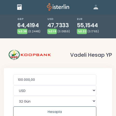
Giriş
Bize Ulaşın
|
Blog
|
GBP
USD
EUR
64,4194
47,7333
55,1544
%0.38
(0.2448)
%0.18
(0.0859)
%0.32
(0.1765)
Vadeli Hesap YP
Hesapla