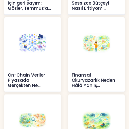
için geri sayım:
Sessizce Bütçeyi
Gözler, Temmuz’a
Nasıl Eritiyor?
yansıması beklenen
İçerikler
artışta
Haberler
On-Chain Veriler
Finansal
Piyasada
Okuryazarlık Neden
Gerçekten Ne
Hâlâ Yanlış
Anlatır?
Anlaşılıyor?
Kripto
İçerikler