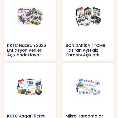
KKTC Haziran 2026
SON DAKİKA | TCMB
Enflasyon Verileri
Haziran Ayı Faiz
Açıklandı: Hayat
Kararını Açıkladı:
Pahalılığı Yükselişini
Politika Faizi Yüzde
Sür
37’de
Haberler
Haberler
KKTC Asgari ücret
Mikro Harcamalar