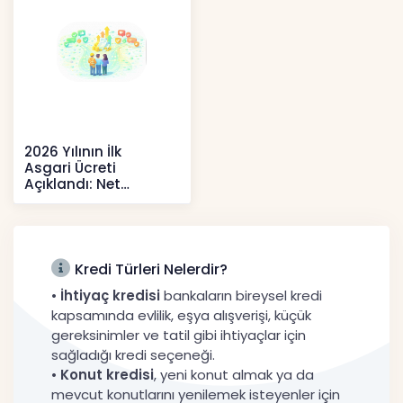
2026 Yılının İlk
Asgari Ücreti
Açıklandı: Net
52.738 TL, Ek Destek
Tartışma Yara
Haberler
Kredi Türleri Nelerdir?
•
İhtiyaç kredisi
bankaların bireysel kredi
kapsamında evlilik, eşya alışverişi, küçük
gereksinimler ve tatil gibi ihtiyaçlar için
sağladığı kredi seçeneği.
•
Konut kredisi
, yeni konut almak ya da
mevcut konutlarını yenilemek isteyenler için