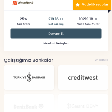
Vadeli Hesaplar
25%
219.18 TL
10219.18 TL
Faiz Oranı
Net Kazanç
Vade Sonu Tutar
Devam Et
Mevduat Detayları
Çalıştığımız Bankalar
24 Banka