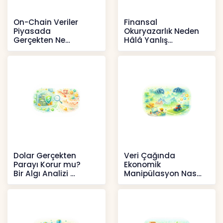
On-Chain Veriler
Finansal
Piyasada
Okuryazarlık Neden
Gerçekten Ne
Hâlâ Yanlış
Anlatır?
Anlaşılıyor?
Kripto
İçerikler
Dolar Gerçekten
Veri Çağında
Parayı Korur mu?
Ekonomik
Bir Algı Analizi
Manipülasyon Nasıl
Şekil Değiştirdi?
İçerikler
İçerikler