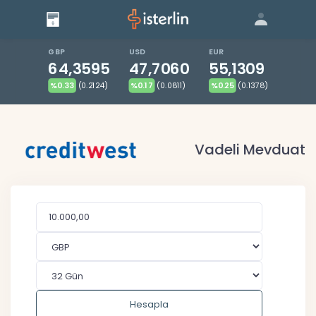
Giriş
Bize Ulaşın
|
Blog
|
GBP
USD
EUR
64,3595
47,7060
55,1309
%0.33
(0.2124)
%0.17
(0.0811)
%0.25
(0.1378)
Vadeli Mevduat
Hesapla