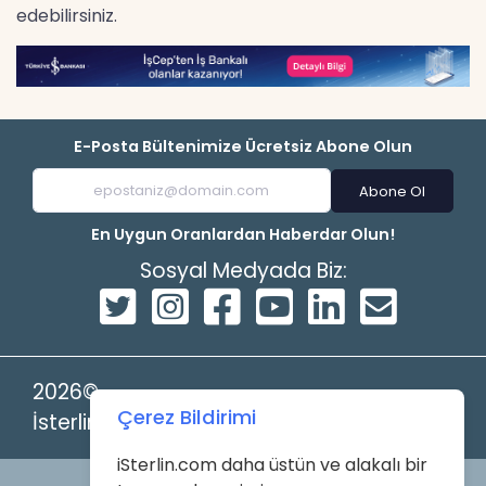
edebilirsiniz.
E-Posta Bültenimize Ücretsiz Abone Olun
Abone Ol
En Uygun Oranlardan Haberdar Olun!
Sosyal Medyada Biz:
2026©
Çerez Bildirimi
İsterlin
iSterlin.com daha üstün ve alakalı bir
Powered by