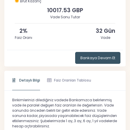
Brüt Kazanç
10017.53 GBP
Vade Sonu Tutar
2%
32 Gün
Faiz Oranı
Vade
Bankaya Devam Et
Detaylı Bilgi
Faiz Oranları Tablosu
Birikimlerinizi dilediğiniz vadede Bankamızca belirlenmiş
vade ile paralel değişen faiz oranları ile değerlensin. Vade
sonunda önceden belirli bir getiri elde edersiniz. Vade
sonuna kadar, piyasada yaşanabilecek faiz düşüşlerinden
etkilenmezsiniz. Şubelerimizde 1 ay, 3 ay, 6 ay, 1 yıl vadelerde
hesap açtırabilirsiniz.