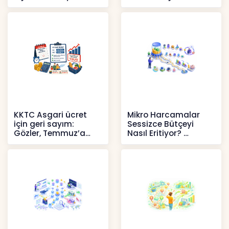
Pahalılığı Yükselişini
Politika Faizi Yüzde
Sür
37’de
Haberler
Haberler
KKTC Asgari ücret
Mikro Harcamalar
için geri sayım:
Sessizce Bütçeyi
Gözler, Temmuz’a
Nasıl Eritiyor?
yansıması beklenen
İçerikler
artışta
Haberler