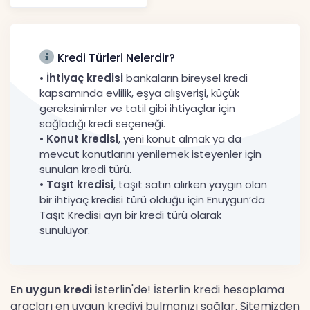
52.738 TL, Ek Destek
Tartışma Yara
Haberler
Kredi Türleri Nelerdir?
•
İhtiyaç kredisi
bankaların bireysel kredi
kapsamında evlilik, eşya alışverişi, küçük
gereksinimler ve tatil gibi ihtiyaçlar için
sağladığı kredi seçeneği.
•
Konut kredisi
, yeni konut almak ya da
mevcut konutlarını yenilemek isteyenler için
sunulan kredi türü.
•
Taşıt kredisi
, taşıt satın alırken yaygın olan
bir ihtiyaç kredisi türü olduğu için Enuygun’da
Taşıt Kredisi ayrı bir kredi türü olarak
sunuluyor.
En uygun kredi
İsterlin'de! İsterlin kredi hesaplama
araçları en uygun krediyi bulmanızı sağlar. Sitemizden